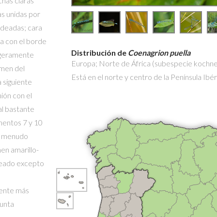
chas claras
as unidas por
ndeadas; cara
a con el borde
Distribución de
Coenagrion puella
igeramente
Europa; Norte de África (subespecie kochner
omen del
Está en el norte y centro de la Península Ibér
 siguiente
ión con el
al bastante
mentos 7 y 10
 a menudo
en amarillo-
nceado excepto
mente más
punta