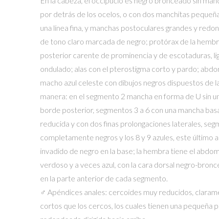
En la cabeza, el occipucio es negro bronceado sin man
por detrás de los ocelos, o con dos manchitas pequeñ
una línea fina, y manchas postoculares grandes y redo
de tono claro marcada de negro; protórax de la hembr
posterior carente de prominencia y de escotaduras, l
ondulado; alas con el pterostigma corto y pardo; abd
macho azul celeste con dibujos negros dispuestos de la
manera: en el segmento 2 mancha en forma de U sin un
borde posterior, segmentos 3 a 6 con una mancha bas
reducida y con dos finas prolongaciones laterales, seg
completamente negros y los 8 y 9 azules, este último
invadido de negro en la base; la hembra tiene el abdom
verdoso y a veces azul, con la cara dorsal negro-bro
en la parte anterior de cada segmento.
♂ Apéndices anales: cercoides muy reducidos, clara
cortos que los cercos, los cuales tienen una pequeña 