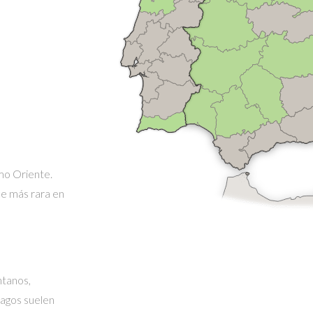
mo Oriente.
ce más rara en
ntanos,
magos suelen