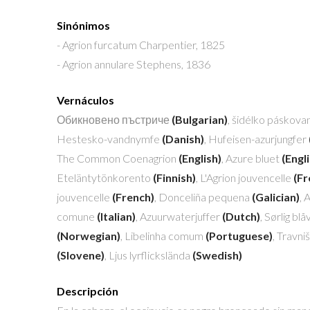
Sinónimos
- Agrion furcatum
Charpentier, 1825
- Agrion annulare
Stephens, 1836
Vernáculos
Обикновено пъстриче
(Bulgarian)
, šidélko páskov
Hestesko-vandnymfe
(Danish)
, Hufeisen-azurjungfer
The Common Coenagrion
(English)
, Azure bluet
(Engl
Eteläntytönkorento
(Finnish)
, L'Agrion jouvencelle
(Fr
jouvencelle
(French)
, Donceliña pequena
(Galician)
, 
comune
(Italian)
, Azuurwaterjuffer
(Dutch)
, Sørlig b
(Norwegian)
, Libelinha comum
(Portuguese)
, Travni
(Slovene)
, Ljus lyrflickslända
(Swedish)
Descripción