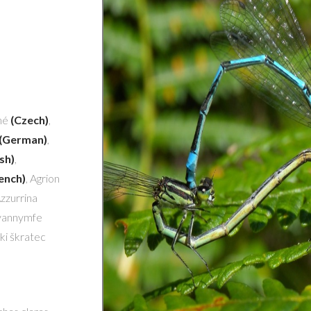
ané
(Czech)
,
(German)
,
ish)
,
ench)
, Agrion
Azzurrina
låvannymfe
ški škratec