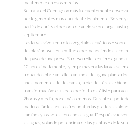
mantenerse en esos medios.
Se trata del Coenagrion más frecuentemente observa
por lo general es muy abundante localmente. Se ven ya
partir de abril, y el período de vuelo se prolonga hast
septiembre.
Las larvas viven entre los vegetales acuáticos o sobre 
desplazándose con lentitud o permaneciendo al acec
del paso de una presa. Su desarrollo requiere algunos 
10 aproximadamente), y en primavera las larvas salen 
trepando sobre un tallo o una hoja de alguna planta rib
unos momentos de descanso, la piel del tórax se hiend
transformación; el insecto perfecto está listo para vol
2horas y media, poco más o menos. Durante el períod
maduración los adultos frecuentan las praderas solead
caminos y los setos cercanos al agua. Después vuelven
las aguas, volando por encima de las plantas o de la supe