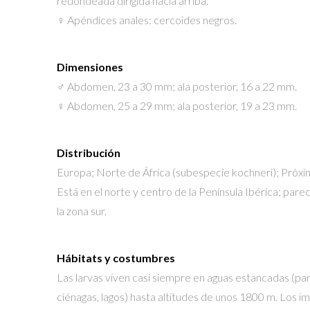
redondeada dirigida hacia arriba.
♀ Apéndices anales: cercoides negros.
Dimensiones
♂ Abdomen, 23 a 30 mm; ala posterior, 16 a 22 mm.
♀ Abdomen, 25 a 29 mm; ala posterior, 19 a 23 mm.
Distribución
Europa; Norte de África (subespecie kochneri); Próxi
Está en el norte y centro de la Península Ibérica; pare
la zona sur.
Hábitats y costumbres
Las larvas viven casi siempre en aguas estancadas (pa
ciénagas, lagos) hasta altitudes de unos 1800 m. Los i