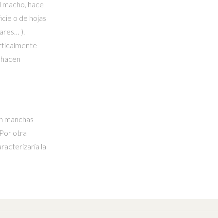
l macho, hace
icie o de hojas
ares… ).
rticalmente
s hacen
on manchas
 Por otra
racterizaría la