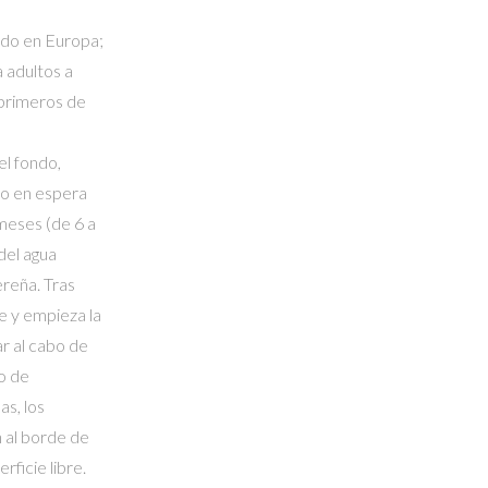
do en Europa;
 adultos a
a primeros de
el fondo,
ho en espera
meses (de 6 a
del agua
ereña. Tras
e y empieza la
ar al cabo de
o de
as, los
 al borde de
rficie libre.