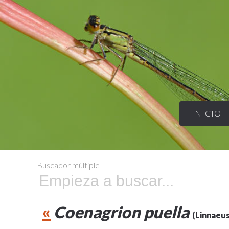
INICIO
Buscador múltiple
«
Coenagrion puella
(Linnaeus