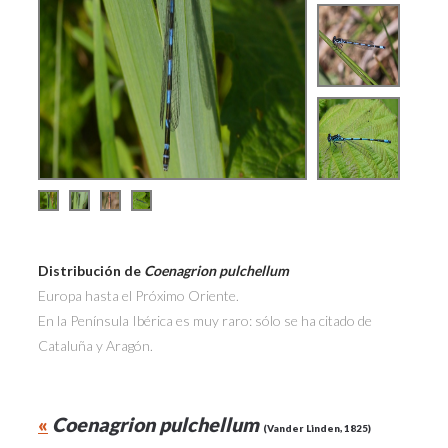
Distribución de
Coenagrion pulchellum
Europa hasta el Próximo Oriente.
En la Península Ibérica es muy raro: sólo se ha citado de
Cataluña y Aragón.
«
Coenagrion pulchellum
(Vander Linden, 1825)