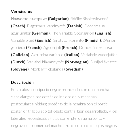
Vernáculos
Ивичесто пъстриче
(Bulgarian)
, šidélko širokoskvrnné
(Czech)
, Flagermus-vandnymfe
(Danish)
, Fledermaus-
azurjungfer
(German)
, The variable Coenagrion
(English)
,
Variable bluet
(English)
, Sirotytönkorento
(Finnish)
, L'Agrion
gracieux
(French)
, Agrion joli
(French)
, Donceliña fermosa
(Galician)
, Azzurrina variabile
(Italian)
, Variabele waterjuffer
(Dutch)
, Variabel blåvannymfe
(Norwegian)
, Suhljati škratec
(Slovene)
, Mörk lyrflickslända
(Swedish)
Descripción
En la cabeza, occipucio negro-bronceado con una mancha
clara alargada por detrás de los ocelos, y manchas
postoculares nítidas; protórax de la hembra con el borde
posterior trilobulado (el lóbulo central bien desarrollado, y los
laterales redondeados); alas con el pterostigma corto y
negruzco; abdomen del macho azul oscuro con dibujos negros