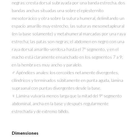
negras: cresta dorsal subrayada por una banda estrecha, dos
bandas anchas situadas una sobre el epiesternito
mesotorácico y otra sobre la sutura humeral, delimitando un
espacio amarillo muy estrecho, las suturas mesometapleural
(en la base solamente) y metahumeral marcadas por una raya
estrecha; las patas son negras; el abdomen en negro con una
raya dorsal amarillo-verdosa hasta el 7º segmento, y en el
macho está claramente ensanchado en los segmentos 7 a 9;
en la hembra es muy ancho y paralelo.
♂ Apéndices anales: los cercoides netamente divergentes,
cilíndricos y terminados súbitamente en punta aguda, lámina
supraanal con puntas divergentes desde la base.
♀ Lámina vulvaria menos larga que la mitad del 9º segmento
abdominal, ancha en la base y después regularmente
estrechada y de extremo bífido.
Dimensiones