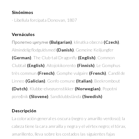
Sinónimos
- Libellula forcipata
Donovan, 1807
Vernáculos
Пролетно цигулче
(Bulgarian)
, klínatka obecná
(Czech)
,
Almindelig flodguldsmed
(Danish)
, Gemeine Keiljungfer
(German)
, The Club-tail Dragonfly
(English)
, Common
Clubtail
(English)
, Aitojokikorento
(Finnish)
, Le Gomphus
très commun
(French)
, Gomphe vulgaire
(French)
, Candil de
Linneo
(Galician)
, Gonfo comune
(Italian)
, Beekrombout
(Dutch)
, Klubbe-elveøyenstikker
(Norwegian)
, Popotni
porečnik
(Slovene)
, Sandklubbslända
(Swedish)
Descripción
La coloración general es oscura (negro y amarillo verdoso); la
cabeza tiene la cara amrailla y negra y el vértex negro; el tórax,
amarillento, lleva sobre los costados las siguientes fajas