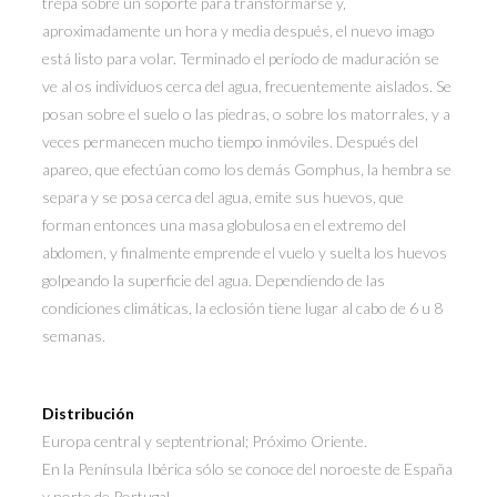
trepa sobre un soporte para transformarse y,
aproximadamente un hora y media después, el nuevo imago
está listo para volar. Terminado el período de maduración se
ve al os individuos cerca del agua, frecuentemente aislados. Se
posan sobre el suelo o las piedras, o sobre los matorrales, y a
veces permanecen mucho tiempo inmóviles. Después del
apareo, que efectúan como los demás Gomphus, la hembra se
separa y se posa cerca del agua, emite sus huevos, que
forman entonces una masa globulosa en el extremo del
abdomen, y finalmente emprende el vuelo y suelta los huevos
golpeando la superficie del agua. Dependiendo de las
condiciones climáticas, la eclosión tiene lugar al cabo de 6 u 8
semanas.
Distribución
Europa central y septentrional; Próximo Oriente.
En la Península Ibérica sólo se conoce del noroeste de España
y norte de Portugal.