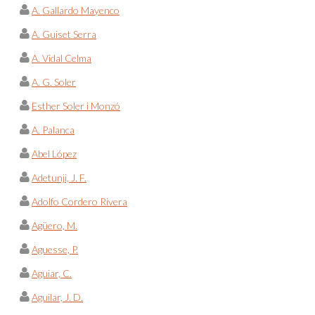
A. Gallardo Mayenco
A. Guiset Serra
A. Vidal Celma
A. G. Soler
Esther Soler i Monzó
A. Palanca
Abel López
Adetunji, J. F.
Adolfo Cordero Rivera
Agüero, M.
Aguesse, P.
Aguiar, C.
Aguilar, J. D.