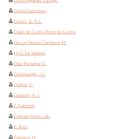
David Miguélez Carbajo
David Outomuro
Davies, D. A. L.
Emilio de Castro Pérez de Castro
De Las Herras Carmona, M.
M. G. De Viedma
Díaz-Paniagua, C.
Dommanget, J. L.
Dufour, C.
Dumont, H. J.
E. Falchetti
Ezequiel Prieto Lillo
E. Rota
Eidmann, H.