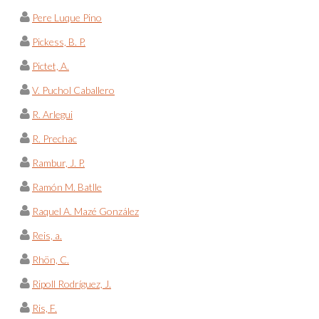
Pere Luque Pino
Pickess, B. P.
Pictet, A.
V. Puchol Caballero
R. Arlegui
R. Prechac
Rambur, J. P.
Ramón M. Batlle
Raquel A. Mazé González
Reis, a.
Rhön, C.
Ripoll Rodríguez, J.
Ris, F.