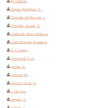
M. Godron
Gómez-Rodríguez, C.
González del Rosario, J.
González-Jurado, G.
Guillermo Pérez-Andueza
Iñaki Mezquita Aranburu
H. A. Hagen
Hammond, C. O.
Hampe, A.
Hartung, M.
Herrera-Grao, A.
L. Herrera
heymer, A.
Hidalgo, J.