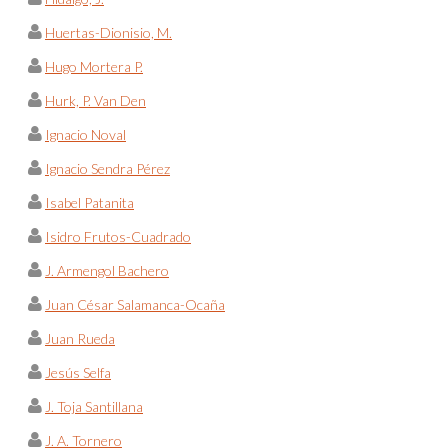
Huertas-Dionisio, M.
Hugo Mortera P.
Hurk, P. Van Den
Ignacio Noval
Ignacio Sendra Pérez
Isabel Patanita
Isidro Frutos-Cuadrado
J. Armengol Bachero
Juan César Salamanca-Ocaña
Juan Rueda
Jesús Selfa
J. Toja Santillana
J. A. Tornero