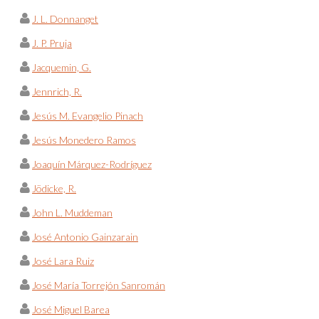
J. L. Donnanget
J. P. Pruja
Jacquemin, G.
Jennrich, R.
Jesús M. Evangelio Pinach
Jesús Monedero Ramos
Joaquín Márquez-Rodríguez
Jödicke, R.
John L. Muddeman
José Antonio Gainzarain
José Lara Ruiz
José María Torrejón Sanromán
José Miguel Barea