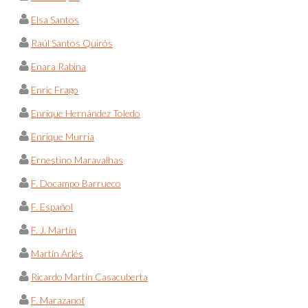
Elsa Santos
Raúl Santos Quirós
Enara Rabina
Enric Frago
Enrique Hernández Toledo
Enrique Murria
Ernestino Maravalhas
F. Docampo Barrueco
F. Español
F. J. Martín
Martín Arlés
Ricardo Martín Casacuberta
F. Marazanof