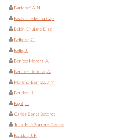
Bartenef, A. N.
Beatriz Ledesma Capi
Belén Cirujano Diaz
Belfiore, C.
Belle, J.
Benítez Morera, A.
Benítez-Donoso, A.
Moreno-Benítez, J. M.
Beutler, H.
Bigot, L.
Carlos Bonet Betoret
Juan José Borrero Gómez
Boudot, J. P.