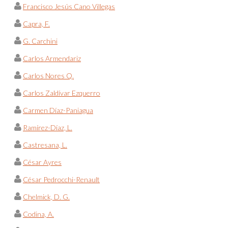
Francisco Jesús Cano Villegas
Capra, F.
G. Carchini
Carlos Armendariz
Carlos Nores Q.
Carlos Zaldívar Ezquerro
Carmen Díaz-Paniagua
Ramírez-Díaz, L.
Castresana, L.
César Ayres
César Pedrocchi-Renault
Chelmick, D. G.
Codina, A.