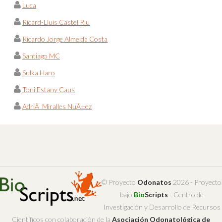
Luca
Ricard-Lluis Castel Riu
Ricardo Jorge Almeida Costa
Santiago MC
Sulka Haro
Toni Estany Caus
AdriÃ Miralles NuÃ±ez
© Proyecto
Odonatos
2026 - Proyecto
bajo
Bio
Scripts
- Centro de
Investigación y Desarrollo de Recursos
Científicos con colaboración de la
Asociación Odonatológica de