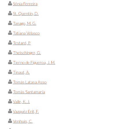
Sónia Ferreira
St. Quentin, D.
Tanago, M. G.
Tatiana Velasco
Testard, P.
Theischinger, G.
Tierno de Figueroa, J. M.
Tinaut, A.
Tomás Latasa Asso
Tomás Santamaría
Valle, K. J.
Vazquéz Erit, F.
Venhuis, C.