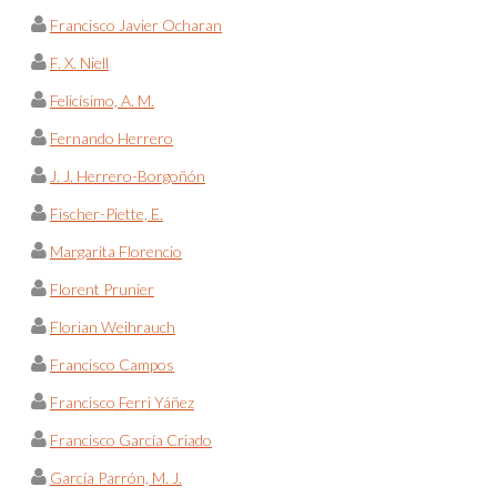
Francisco Javier Ocharan
F. X. Niell
Felicísimo, A. M.
Fernando Herrero
J. J. Herrero-Borgoñón
Fischer-Piette, E.
Margarita Florencio
Florent Prunier
Florian Weihrauch
Francisco Campos
Francisco Ferri Yáñez
Francisco García Criado
García Parrón, M. J.