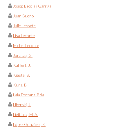
Josep Escolà i Garriga
Juan Bueno
Julie Leconte
Lisa Leconte
Michel Leconte
Jurzitza, G.
Kahlert, J.
Kiauta, B.
Kunz, B.
Laia Fontana-Bria
Liberski, J.
Lieftinck, M. A.
López González, R.