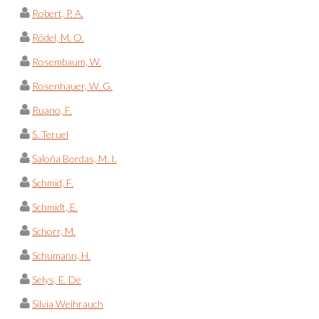
Robert, P. A.
Rödel, M. O.
Rosembaum, W.
Rosenhauer, W. G.
Ruano, F.
S. Teruel
Saloña Bordas, M. I.
Schmid, F.
Schmidt, E.
Schorr, M.
Schumann, H.
Selys, E. De
Silvia Weihrauch