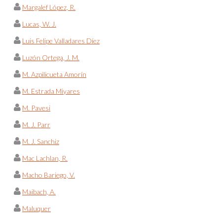
Margalef López, R.
Lucas, W. J.
Luis Felipe Valladares Díez
Luzón Ortega, J. M.
M. Azpilicueta Amorín
M. Estrada Miyares
M. Pavesi
M. J. Parr
M. J. Sanchiz
Mac Lachlan, R.
Macho Bariego, V.
Maibach, A.
Maluquer