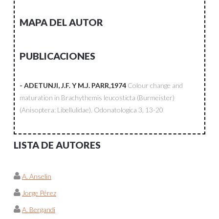
MAPA DEL AUTOR
PUBLICACIONES
- ADETUNJI, J.F. Y M.J. PARR,1974
Colour change and
maturation in Brachythemis leucosticta (Burmeister)
(Anisoptera: Libellulidae).
Odonatologica
3, 13-20
LISTA DE AUTORES
A. Anselin
Jorge Pérez
A. Bergandi