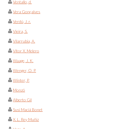
Ventallo, d.
Vera Gonçalves
Verdú, J. r.
Vieira, S.
Vilarrubia, A.
Vítor X. Melero
Waage, J. K.
Wenger, O. P.
Winter, P.
Monzó
Alberto Gil
Susi Maciá Bonet
X. L. Rey Muñiz