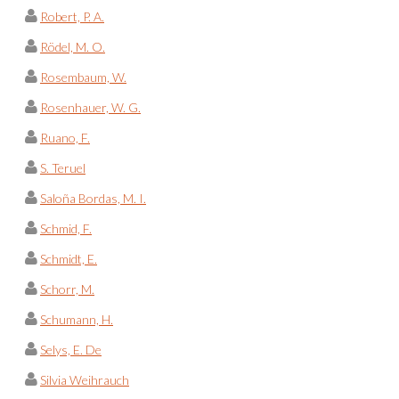
Robert, P. A.
Rödel, M. O.
Rosembaum, W.
Rosenhauer, W. G.
Ruano, F.
S. Teruel
Saloña Bordas, M. I.
Schmid, F.
Schmidt, E.
Schorr, M.
Schumann, H.
Selys, E. De
Silvia Weihrauch