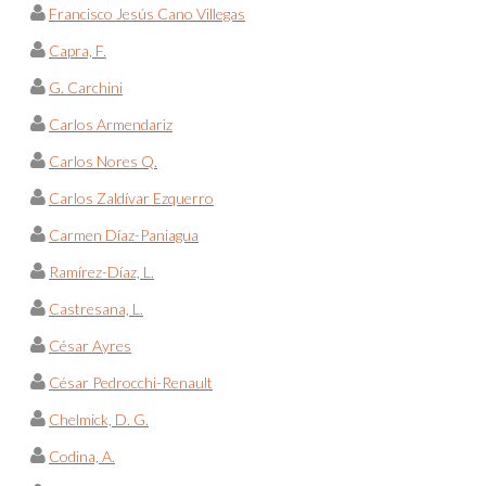
Francisco Jesús Cano Villegas
Capra, F.
G. Carchini
Carlos Armendariz
Carlos Nores Q.
Carlos Zaldívar Ezquerro
Carmen Díaz-Paniagua
Ramírez-Díaz, L.
Castresana, L.
César Ayres
César Pedrocchi-Renault
Chelmick, D. G.
Codina, A.