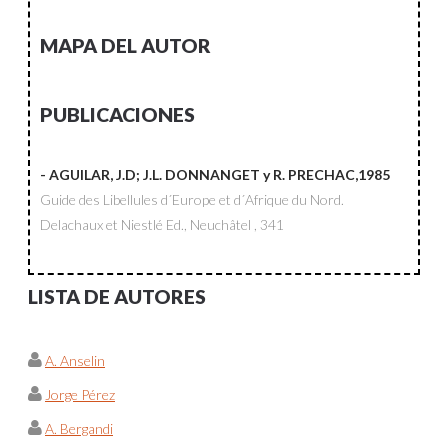
MAPA DEL AUTOR
PUBLICACIONES
- AGUILAR, J.D; J.L. DONNANGET y R. PRECHAC,1985
Guide des Libellules d´Europe et d´Afrique du Nord.
Delachaux et Niestlé Ed., Neuchâtel
, 341
LISTA DE AUTORES
A. Anselin
Jorge Pérez
A. Bergandi