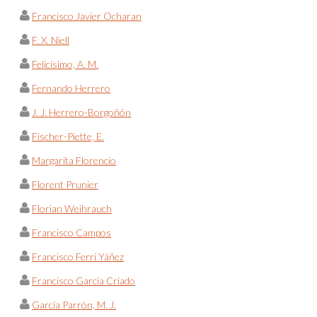
Francisco Javier Ocharan
F. X. Niell
Felicísimo, A. M.
Fernando Herrero
J. J. Herrero-Borgoñón
Fischer-Piette, E.
Margarita Florencio
Florent Prunier
Florian Weihrauch
Francisco Campos
Francisco Ferri Yáñez
Francisco García Criado
García Parrón, M. J.