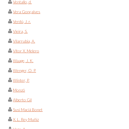
Ventallo, d.
Vera Gonçalves
Verdú, J. r.
Vieira, S.
Vilarrubia, A.
Vítor X. Melero
Waage, J. K.
Wenger, O. P.
Winter, P.
Monzó
Alberto Gil
Susi Maciá Bonet
X. L. Rey Muñiz