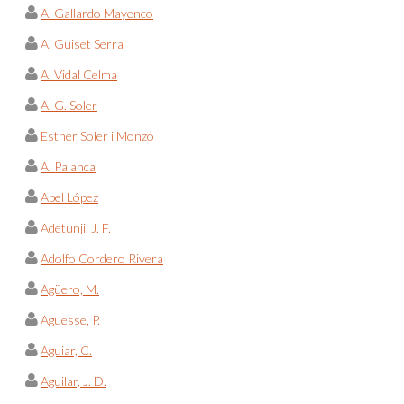
A. Gallardo Mayenco
A. Guiset Serra
A. Vidal Celma
A. G. Soler
Esther Soler i Monzó
A. Palanca
Abel López
Adetunji, J. F.
Adolfo Cordero Rivera
Agüero, M.
Aguesse, P.
Aguiar, C.
Aguilar, J. D.