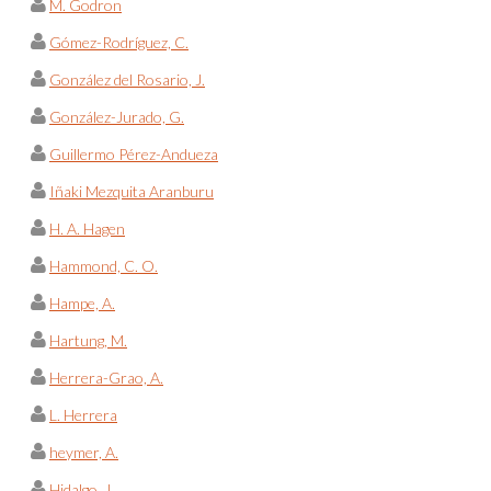
M. Godron
Gómez-Rodríguez, C.
González del Rosario, J.
González-Jurado, G.
Guillermo Pérez-Andueza
Iñaki Mezquita Aranburu
H. A. Hagen
Hammond, C. O.
Hampe, A.
Hartung, M.
Herrera-Grao, A.
L. Herrera
heymer, A.
Hidalgo, J.