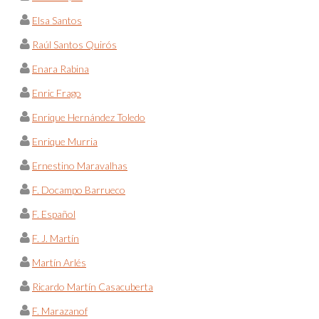
Elsa Santos
Raúl Santos Quirós
Enara Rabina
Enric Frago
Enrique Hernández Toledo
Enrique Murria
Ernestino Maravalhas
F. Docampo Barrueco
F. Español
F. J. Martín
Martín Arlés
Ricardo Martín Casacuberta
F. Marazanof