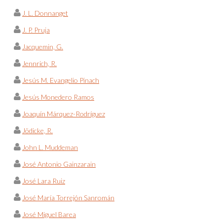
J. L. Donnanget
J. P. Pruja
Jacquemin, G.
Jennrich, R.
Jesús M. Evangelio Pinach
Jesús Monedero Ramos
Joaquín Márquez-Rodríguez
Jödicke, R.
John L. Muddeman
José Antonio Gainzarain
José Lara Ruiz
José María Torrejón Sanromán
José Miguel Barea