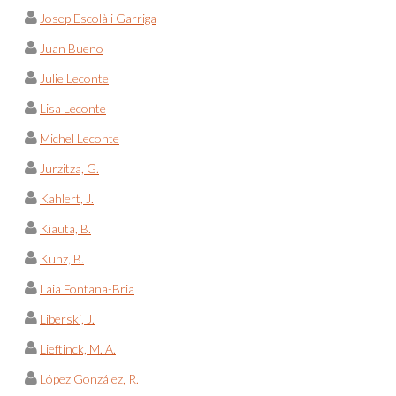
Josep Escolà i Garriga
Juan Bueno
Julie Leconte
Lisa Leconte
Michel Leconte
Jurzitza, G.
Kahlert, J.
Kiauta, B.
Kunz, B.
Laia Fontana-Bria
Liberski, J.
Lieftinck, M. A.
López González, R.