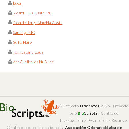
Luca
Ricard-Lluis Castel Riu
Ricardo Jorge Almeida Costa
Santiago MC
Sulka Haro
Toni Estany Caus
AdriÃ Miralles NuÃ±ez
© Proyecto
Odonatos
2026 - Proyecto
bajo
Bio
Scripts
- Centro de
Investigación y Desarrollo de Recursos
Científicos con colaboración de la
Asociación Odonatológica de