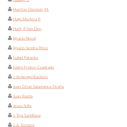
Huertas-Dionisio, M.
Hugo Mortera P.
Hurk, P. Van Den
Ignacio Noval
Ignacio Sendra Pérez
Isabel Patanita
Isidro Frutos-Cuadrado
J. Armengol Bachero
Juan César Salamanca-Ocaña
Juan Rueda
Jesús Selfa
J. Toja Santillana
J. A. Tornero