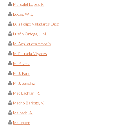
Margalef López, R.
Lucas, W. J.
Luis Felipe Valladares Díez
Luzón Ortega, J. M.
M. Azpilicueta Amorín
M. Estrada Miyares
M. Pavesi
M. J. Parr
M. J. Sanchiz
Mac Lachlan, R.
Macho Bariego, V.
Maibach, A.
Maluquer