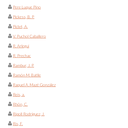
Pere Luque Pino
Pickess, B. P.
Pictet, A.
V. Puchol Caballero
R. Arlegui
R. Prechac
Rambur, J. P.
Ramón M. Batlle
Raquel A. Mazé González
Reis, a.
Rhön, C.
Ripoll Rodríguez, J.
Ris, F.