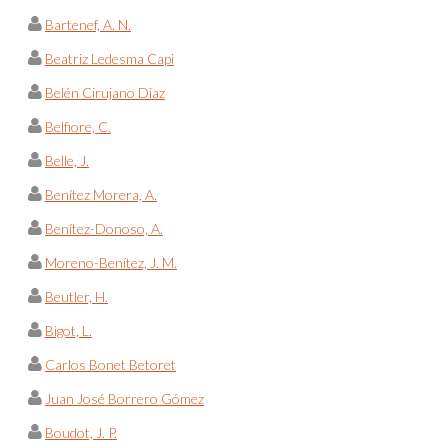
Bartenef, A. N.
Beatriz Ledesma Capi
Belén Cirujano Diaz
Belfiore, C.
Belle, J.
Benítez Morera, A.
Benítez-Donoso, A.
Moreno-Benítez, J. M.
Beutler, H.
Bigot, L.
Carlos Bonet Betoret
Juan José Borrero Gómez
Boudot, J. P.