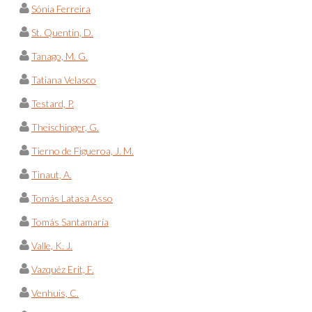
Sónia Ferreira
St. Quentin, D.
Tanago, M. G.
Tatiana Velasco
Testard, P.
Theischinger, G.
Tierno de Figueroa, J. M.
Tinaut, A.
Tomás Latasa Asso
Tomás Santamaría
Valle, K. J.
Vazquéz Erit, F.
Venhuis, C.