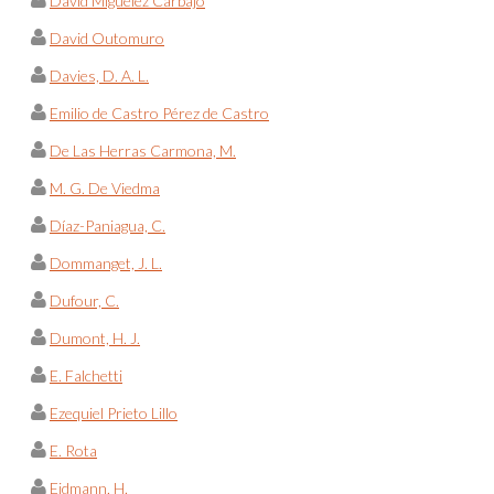
David Miguélez Carbajo
David Outomuro
Davies, D. A. L.
Emilio de Castro Pérez de Castro
De Las Herras Carmona, M.
M. G. De Viedma
Díaz-Paniagua, C.
Dommanget, J. L.
Dufour, C.
Dumont, H. J.
E. Falchetti
Ezequiel Prieto Lillo
E. Rota
Eidmann, H.