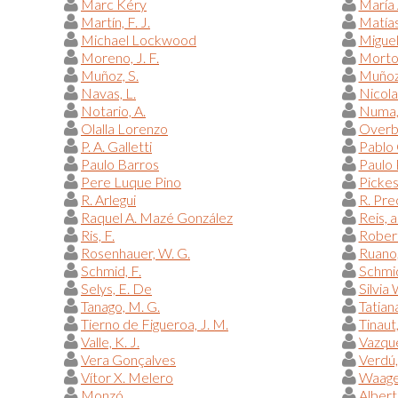
Marc Kéry
María 
Martín, F. J.
Matías
Michael Lockwood
Miguel
Moreno, J. F.
Morton
Muñoz, S.
Muñoz
Navas, L.
Nicola
Notario, A.
Numa,
Olalla Lorenzo
Overb
P. A. Galletti
Pablo 
Paulo Barros
Paulo 
Pere Luque Pino
Pickess
R. Arlegui
R. Pre
Raquel A. Mazé González
Reis, a
Ris, F.
Robert,
Rosenhauer, W. G.
Ruano,
Schmid, F.
Schmid
Selys, E. De
Silvia
Tanago, M. G.
Tatian
Tierno de Figueroa, J. M.
Tinaut,
Valle, K. J.
Vazqué
Vera Gonçalves
Verdú, 
Vítor X. Melero
Waage,
Monzó
Albert