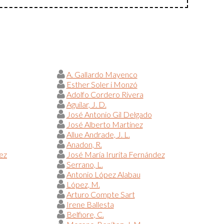
A. Gallardo Mayenco
Esther Soler i Monzó
Adolfo Cordero Rivera
Aguilar, J. D.
José Antonio Gil Delgado
José Alberto Martínez
Allue Andrade, J. L.
Anadon, R.
ez
José María Irurita Fernández
Serrano, L.
Antonio López Alabau
López, M.
Arturo Compte Sart
Irene Ballesta
Belfiore, C.