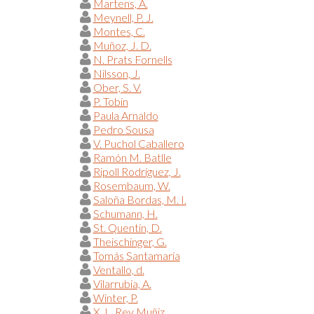
Martens, A.
Meynell, P. J.
Montes, C.
Muñoz, J. D.
N. Prats Fornells
Nilsson, J.
Ober, S. V.
P. Tobin
Paula Arnaldo
Pedro Sousa
V. Puchol Caballero
Ramón M. Batlle
Ripoll Rodríguez, J.
Rosembaum, W.
Saloña Bordas, M. I.
Schumann, H.
St. Quentin, D.
Theischinger, G.
Tomás Santamaría
Ventallo, d.
Vilarrubia, A.
Winter, P.
X. L. Rey Muñiz