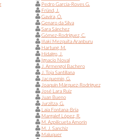
z
Pedro García-Roves G.
Fründ, J.
Gavira, Ó.
Genaro da Silva
Sara Sánchez
Gómez-Rodríguez, C.
Iñaki Mezquita Aranburu
Hartung, M.
Hidalgo, J.
Ignacio Noval
J. Armengol Bachero
J. Toja Santillana
Jacquemin, G.
Joaquín Márquez-Rodríguez
José Lara Ruiz
Juan Bueno
Jurzitza, G.
Laia Fontana-Bria
Margalef López, R.
M. Azpilicueta Amorín
M. J. Sanchiz
Maluquer