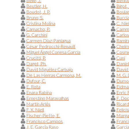
Belle, J.
Beníte
Beutler, H.
Bigot, 
Boudot, J. P.
Boular
Bruno, S.
Bucciar
Cristina Molina
C. Nie
Camacho, P.
Camma
G. Carchini
Carlos
Carmen Díaz-Paniagua
Ramíre
César Pedrocchi-Renault
Chelmi
Miguel Ángel Conesa García
Cosme
Crucitti, P.
Cuni
Daget, Ph.
Danie
David Miguélez Carbajo
David
De Las Herras Carmona, M.
M. G.
Dufour, C.
Dumont
E. Rota
Eidman
Enara Rabina
Enric 
Ernestino Maravalhas
F. Do
Martín Arlés
Ricar
F. X. Niell
Felicís
Fischer-Piette, E.
Margar
Francisco Campos
Franci
J. E. García Raso
García