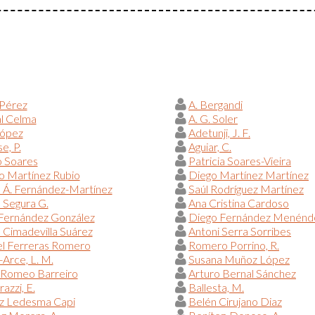
 Pérez
A. Bergandi
al Celma
A. G. Soler
López
Adetunji, J. F.
e, P.
Aguiar, C.
o Soares
Patricia Soares-Vieira
o Martínez Rubio
Diego Martínez Martínez
 Á. Fernández-Martínez
Saúl Rodríguez Martínez
 Segura G.
Ana Cristina Cardoso
 Fernández González
Diego Fernández Menénd
a Cimadevilla Suárez
Antoni Serra Sorribes
l Ferreras Romero
Romero Porrino, R.
Arce, L. M.
Susana Muñoz López
 Romeo Barreiro
Arturo Bernal Sánchez
azzi, E.
Ballesta, M.
iz Ledesma Capi
Belén Cirujano Diaz