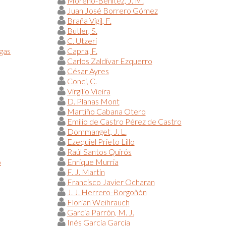
Moreno-Benítez, J. M.
Juan José Borrero Gómez
Braña Vigil, F.
Butler, S.
C. Utzeri
egas
Capra, F.
Carlos Zaldívar Ezquerro
César Ayres
Conci, C.
Virgílio Vieira
D. Planas Mont
Martiño Cabana Otero
Emilio de Castro Pérez de Castro
Dommanget, J. L.
Ezequiel Prieto Lillo
Raúl Santos Quirós
o
Enrique Murria
F. J. Martín
Francisco Javier Ocharan
J. J. Herrero-Borgoñón
Florian Weihrauch
García Parrón, M. J.
Inés García García