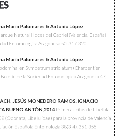
ES
ema Marín Palomares & Antonio López
rque Natural Hoces del Cabriel (Valencia, España)
iedad Entomológica Aragonesa
50, 317-320
ema Marín Palomares & Antonio López
dominal en Sympetrum striolatum (Charpentier,
)
Boletín de la Sociedad Entomológica Aragonesa
47,
INACH, JESÚS MONEDERO RAMOS, IGNACIO
CA BUENO ANTÓN,2014
Primeras citas de Libellula
8 (Odonata, Libellulidae) para la provincia de Valencia
ciación Española Entomología
38(3-4), 351-355