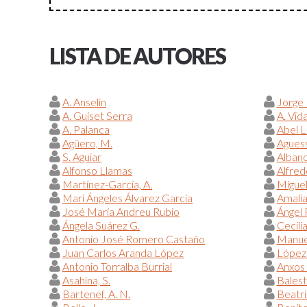
LISTA DE AUTORES
A. Anselin
Jorge
A. Guiset Serra
A. Vid
A. Palanca
Abel 
Agüero, M.
Aguess
S. Aguiar
Alban
Alfonso Llamas
Alfred
Martínez-García, A.
Miguel
Mari Ángeles Álvarez García
Amalia
José María Andreu Rubio
Ángel
Ángela Suárez G.
Cecili
Antonio José Romero Castaño
Manue
Juan Carlos Aranda López
López-
Antonio Torralba Burrial
Anxos
Asahina, S.
Balestr
Bartenef, A. N.
Beatr