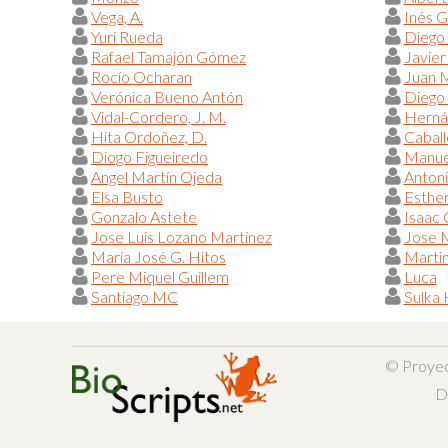
Vega, A.
Inés G
Yuri Rueda
Diego
Rafael Tamajón Gómez
Javier
Rocío Ocharan
Juan 
Verónica Bueno Antón
Diego 
Vidal-Cordero, J. M.
Hernán
Hita Ordoñez, D.
Caball
Diogo Figueiredo
Manue
Angel Martín Ojeda
Antoni
Elsa Busto
Esther
Gonzalo Astete
Isaac
Jose Luis Lozano Martinez
Jose 
María José G. Hitos
Marti
Pere Miquel Guillem
Luca
Santiago MC
Sulka
© Proye
D