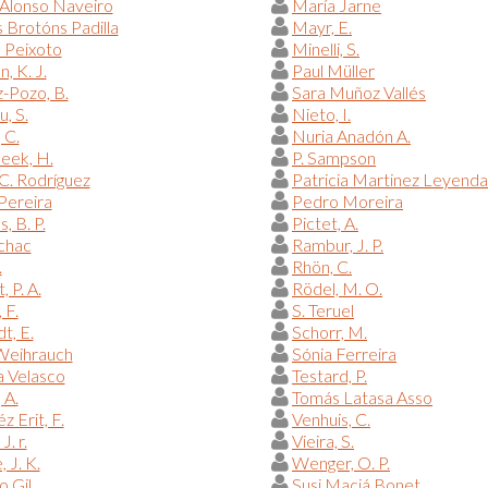
Alonso Naveiro
María Jarne
 Brotóns Padilla
Mayr, E.
 Peixoto
Minelli, S.
, K. J.
Paul Müller
-Pozo, B.
Sara Muñoz Vallés
u, S.
Nieto, I.
 C.
Nuria Anadón A.
eek, H.
P. Sampson
C. Rodríguez
Patricia Martinez Leyenda
Pereira
Pedro Moreira
, B. P.
Pictet, A.
chac
Rambur, J. P.
.
Rhön, C.
 P. A.
Rödel, M. O.
 F.
S. Teruel
t, E.
Schorr, M.
 Weihrauch
Sónia Ferreira
a Velasco
Testard, P.
 A.
Tomás Latasa Asso
z Erit, F.
Venhuis, C.
J. r.
Vieira, S.
 J. K.
Wenger, O. P.
o Gil
Susi Maciá Bonet