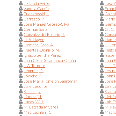
J. García Avilés
José A
Vanesa García
Franc
Fudakowski, J.
Galant
Carrasco, P.
Mario 
José Manuel Grosso-Silva
Germá
Germán Sanz
Gil, C.
González del Rosario, J.
Gonzál
H. A. Hagen
Hammo
Herrera-Grao, A.
L. Her
Huertas-Dionisio, M.
Hugo 
Ignacio Sendra Pérez
Isabel
Juan César Salamanca-Ocaña
Juan 
J. A. Tornero
J. L. 
Jennrich, R.
Jesús 
Jödicke, R.
John 
José María Torrejón Sanromán
José M
Julie Leconte
Lisa L
Kahlert, J.
Kiauta
Liberski, J.
Lieftin
Lucas, W. J.
Luis F
M. Estrada Miyares
M. Pav
Mac Lachlan, R.
Macho 