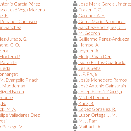
ntonio García Pérez
José María García Jiméne
isco José Vega Moreno
Fraser, F. C.
e, E.
Gardner, A. E.
Perianes Carrasco
Gema Marín Palomares
n Sánchez
Sánchez-Rodríguez, J. L.
M. Godron
ez-Jurado, G.
Guillermo Pérez-Andueza
nd, C. O.
Hampe, A.
rera
heymer, A.
Mortera P.
Hurk, P. Van Den
 Patanita
Isidro Frutos-Cuadrado
Rueda
Jesús Selfa
Donnanget
J. P. Pruja
M. Evangelio Pinach
Jesús Monedero Ramos
L. Muddeman
José Antonio Gainzarain
iguel Barea
Josep Escolà i Garriga
econte
Michel Leconte
, B.
Kunz, B.
ck, M. A.
López González, R.
elipe Valladares Díez
Luzón Ortega, J. M.
esi
M. J. Parr
Bariego, V.
Maibach, A.