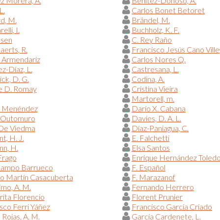
z Morera, A.
Benítez-Donoso, A.
L.
Carlos Bonet Betoret
d, M.
Brändel, M.
elli, I.
Buchholz, K. F.
lsen
C. Rey Raño
erts, R.
Francisco Jesús Cano Vill
 Armendariz
Carlos Nores Q.
z-Díaz, L.
Castresana, L.
ck, D. G.
Codina, A.
 D. Romay
Cristina Vieira
Martorell, m.
l Menéndez
Darío X. Cabana
 Outomuro
Davies, D. A. L.
 De Viedma
Díaz-Paniagua, C.
, H. J.
E. Falchetti
n, H.
Elsa Santos
Frago
Enrique Hernández Toled
campo Barrueco
F. Español
do Martín Casacuberta
F. Marazanof
imo, A. M.
Fernando Herrero
ita Florencio
Florent Prunier
sco Ferri Yáñez
Francisco García Criado
 Rojas, A. M.
García Cardenete, L.