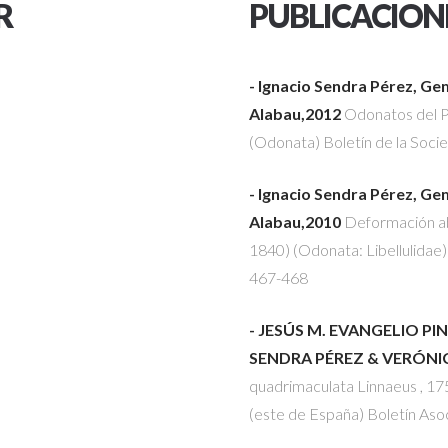
R
PUBLICACION
- Ignacio Sendra Pérez, G
Alabau,2012
Odonatos del Pa
(Odonata)
Boletín de la Soc
- Ignacio Sendra Pérez, G
Alabau,2010
Deformación ab
1840) (Odonata: Libellulidae
467-468
- JESÚS M. EVANGELIO P
SENDRA PÉREZ & VERÓNI
quadrimaculata Linnaeus , 175
(este de España)
Boletín Aso