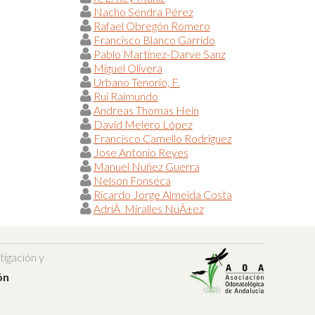
Nacho Sendra Pérez
Rafael Obregón Romero
Francisco Blanco Garrido
Pablo Martínez-Darve Sanz
Miguel Olivera
Urbano Tenorio, F.
Rui Raimundo
Andreas Thomas Hein
David Melero López
Francisco Camello Rodriguez
Jose Antonio Reyes
Manuel Nuñez Guerra
Nelson Fonseca
Ricardo Jorge Almeida Costa
AdriÃ Miralles NuÃ±ez
tigación y
ón