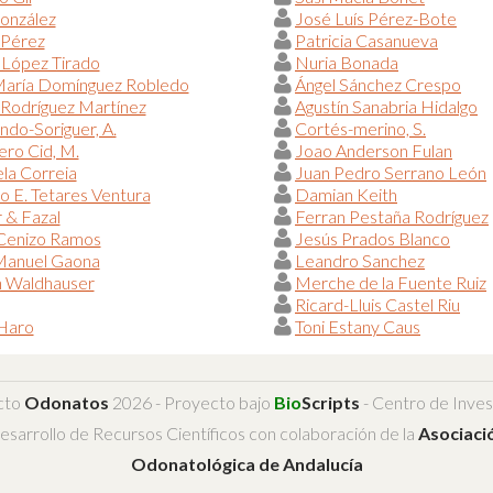
onzález
José Luís Pérez-Bote
 Pérez
Patricia Casanueva
 López Tirado
Nuria Bonada
María Domínguez Robledo
Ángel Sánchez Crespo
Rodríguez Martínez
Agustín Sanabria Hidalgo
do-Soriguer, A.
Cortés-merino, S.
ero Cid, M.
Joao Anderson Fulan
la Correia
Juan Pedro Serrano León
o E. Tetares Ventura
Damian Keith
 & Fazal
Ferran Pestaña Rodríguez
 Cenizo Ramos
Jesús Prados Blanco
Manuel Gaona
Leandro Sanchez
n Waldhauser
Merche de la Fuente Ruiz
Ricard-Lluis Castel Riu
 Haro
Toni Estany Caus
cto
Odonatos
2026 - Proyecto bajo
Bio
Scripts
- Centro de Inves
esarrollo de Recursos Científicos con colaboración de la
Asociaci
Odonatológica de Andalucía