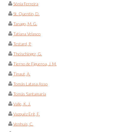
Sónia Ferreira
St. Quentin, D.
Tanago, M. G.
Tatiana Velasco
Testard, P.
Theischinger, G.
Tierno de Figueroa, J. M.
Tinaut, A.
Tomás Latasa Asso
Tomás Santamaría
Valle, K. J.
Vazquéz Erit, F.
Venhuis, C.