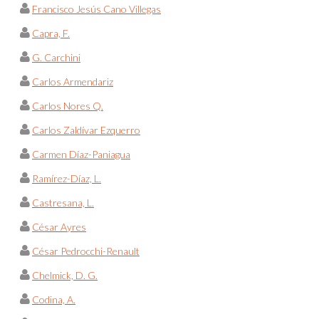
Francisco Jesús Cano Villegas
Capra, F.
G. Carchini
Carlos Armendariz
Carlos Nores Q.
Carlos Zaldívar Ezquerro
Carmen Díaz-Paniagua
Ramírez-Díaz, L.
Castresana, L.
César Ayres
César Pedrocchi-Renault
Chelmick, D. G.
Codina, A.