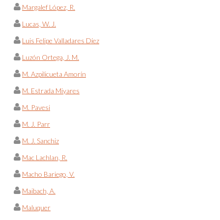
Margalef López, R.
Lucas, W. J.
Luis Felipe Valladares Díez
Luzón Ortega, J. M.
M. Azpilicueta Amorín
M. Estrada Miyares
M. Pavesi
M. J. Parr
M. J. Sanchiz
Mac Lachlan, R.
Macho Bariego, V.
Maibach, A.
Maluquer