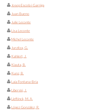
Josep Escolà i Garriga
Juan Bueno
Julie Leconte
Lisa Leconte
Michel Leconte
Jurzitza, G.
Kahlert, J.
Kiauta, B.
Kunz, B.
Laia Fontana-Bria
Liberski, J.
Lieftinck, M. A.
López González, R.