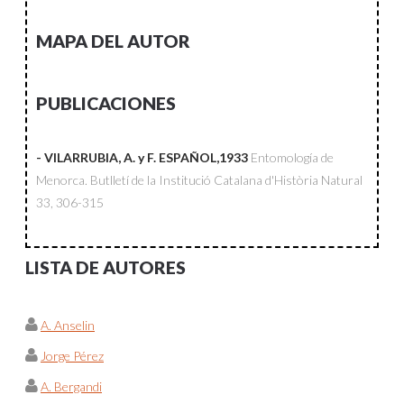
MAPA DEL AUTOR
PUBLICACIONES
- VILARRUBIA, A. y F. ESPAÑOL,1933
Entomología de
Menorca.
Butlletí de la Institució Catalana d'Història Natural
33, 306-315
LISTA DE AUTORES
A. Anselin
Jorge Pérez
A. Bergandi