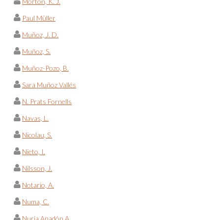
Morton, K. J.
Paul Müller
Muñoz, J. D.
Muñoz, S.
Muñoz-Pozo, B.
Sara Muñoz Vallés
N. Prats Fornells
Navas, L.
Nicolau, S.
Nieto, I.
Nilsson, J.
Notario, A.
Numa, C.
Nuria Anadón A.