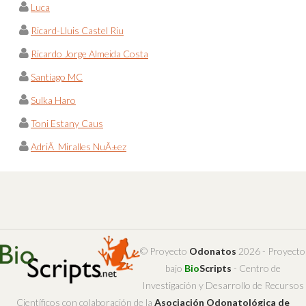
Luca
Ricard-Lluis Castel Riu
Ricardo Jorge Almeida Costa
Santiago MC
Sulka Haro
Toni Estany Caus
AdriÃ Miralles NuÃ±ez
© Proyecto
Odonatos
2026 - Proyecto
bajo
Bio
Scripts
- Centro de
Investigación y Desarrollo de Recursos
Científicos con colaboración de la
Asociación Odonatológica de