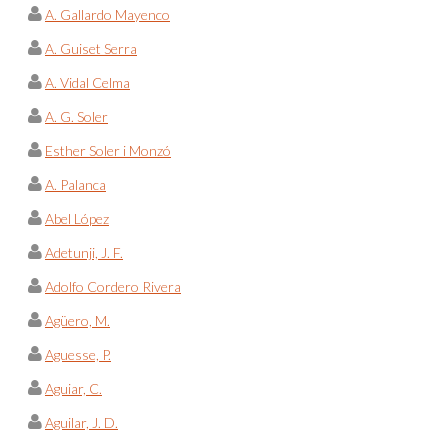
A. Gallardo Mayenco
A. Guiset Serra
A. Vidal Celma
A. G. Soler
Esther Soler i Monzó
A. Palanca
Abel López
Adetunji, J. F.
Adolfo Cordero Rivera
Agüero, M.
Aguesse, P.
Aguiar, C.
Aguilar, J. D.