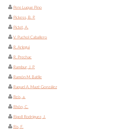
Pere Luque Pino
Pickess, B. P.
Pictet, A.
V. Puchol Caballero
R. Arlegui
R. Prechac
Rambur, J. P.
Ramón M. Batlle
Raquel A. Mazé González
Reis, a.
Rhön, C.
Ripoll Rodríguez, J.
Ris, F.