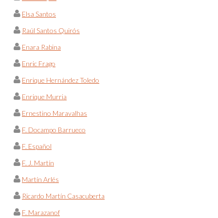
Elsa Santos
Raúl Santos Quirós
Enara Rabina
Enric Frago
Enrique Hernández Toledo
Enrique Murria
Ernestino Maravalhas
F. Docampo Barrueco
F. Español
F. J. Martín
Martín Arlés
Ricardo Martín Casacuberta
F. Marazanof