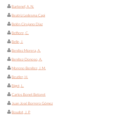
Bartenef, A. N.
Beatriz Ledesma Capi
Belén Cirujano Diaz
Belfiore, C.
Belle, J.
Benítez Morera, A.
Benítez-Donoso, A.
Moreno-Benítez, J. M.
Beutler, H.
Bigot, L.
Carlos Bonet Betoret
Juan José Borrero Gómez
Boudot, J. P.