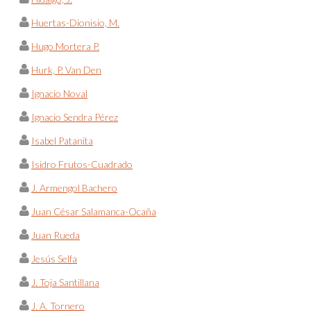
Huertas-Dionisio, M.
Hugo Mortera P.
Hurk, P. Van Den
Ignacio Noval
Ignacio Sendra Pérez
Isabel Patanita
Isidro Frutos-Cuadrado
J. Armengol Bachero
Juan César Salamanca-Ocaña
Juan Rueda
Jesús Selfa
J. Toja Santillana
J. A. Tornero