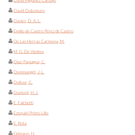
David Miguélez Carbajo
David Outomuro
Davies, D. A. L.
Emilio de Castro Pérez de Castro
De Las Herras Carmona, M.
M. G. De Viedma
Díaz-Paniagua, C.
Dommanget, J. L.
Dufour, C.
Dumont, H. J.
E. Falchetti
Ezequiel Prieto Lillo
E. Rota
Eidmann, H.