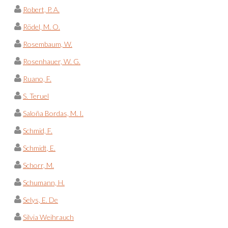
Robert, P. A.
Rödel, M. O.
Rosembaum, W.
Rosenhauer, W. G.
Ruano, F.
S. Teruel
Saloña Bordas, M. I.
Schmid, F.
Schmidt, E.
Schorr, M.
Schumann, H.
Selys, E. De
Silvia Weihrauch