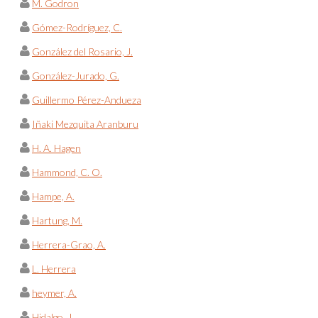
M. Godron
Gómez-Rodríguez, C.
González del Rosario, J.
González-Jurado, G.
Guillermo Pérez-Andueza
Iñaki Mezquita Aranburu
H. A. Hagen
Hammond, C. O.
Hampe, A.
Hartung, M.
Herrera-Grao, A.
L. Herrera
heymer, A.
Hidalgo, J.