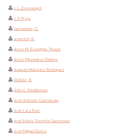
J. L. Donnanget
J. P. Pruja
Jacquemin, G.
Jennrich, R.
Jesús M. Evangelio Pinach
Jesús Monedero Ramos
Joaquín Márquez-Rodríguez
Jödicke, R.
John L. Muddeman
José Antonio Gainzarain
José Lara Ruiz
José María Torrejón Sanromán
José Miguel Barea