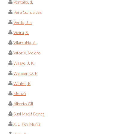
Ventallo, d.
Vera Gonçalves
Verdú, J. r.
Vieira, S.
Vilarrubia, A.
Vítor X. Melero
Waage, J. K.
Wenger, O. P.
Winter, P.
Monzó
Alberto Gil
Susi Maciá Bonet
X. L. Rey Muñiz