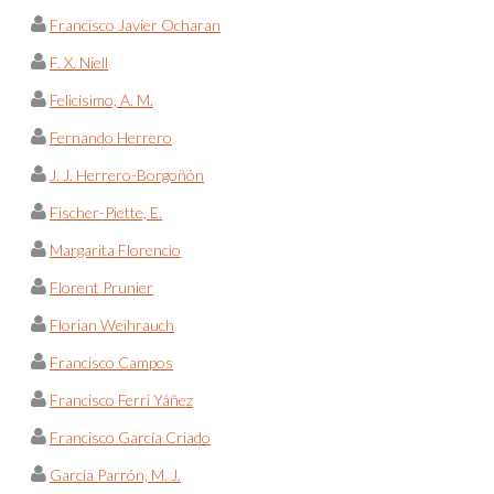
Francisco Javier Ocharan
F. X. Niell
Felicísimo, A. M.
Fernando Herrero
J. J. Herrero-Borgoñón
Fischer-Piette, E.
Margarita Florencio
Florent Prunier
Florian Weihrauch
Francisco Campos
Francisco Ferri Yáñez
Francisco García Criado
García Parrón, M. J.