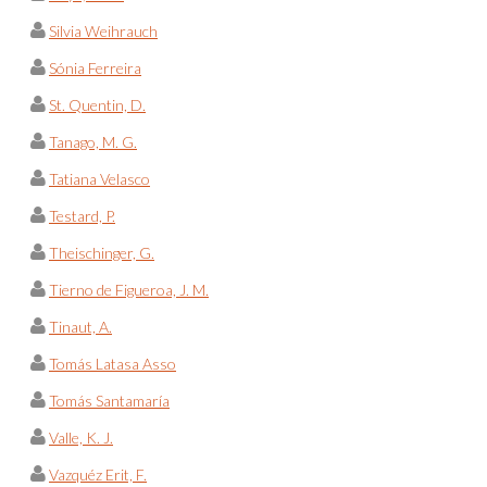
Silvia Weihrauch
Sónia Ferreira
St. Quentin, D.
Tanago, M. G.
Tatiana Velasco
Testard, P.
Theischinger, G.
Tierno de Figueroa, J. M.
Tinaut, A.
Tomás Latasa Asso
Tomás Santamaría
Valle, K. J.
Vazquéz Erit, F.