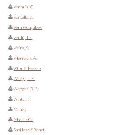
Venhuis, C.
Ventallo, d.
Vera Gonçalves
Verdú, J. r.
Vieira, S.
Vilarrubia, A.
Vítor X. Melero
Waage, J. K.
Wenger, O. P.
Winter, P.
Monzó
Alberto Gil
Susi Maciá Bonet