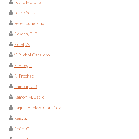
Pedro Moreira
Pedro Sousa
Pere Luque Pino
Pickess, B. P.
Pictet, A.
V. Puchol Caballero
R. Arlegui
R. Prechac
Rambur, J. P.
Ramón M. Batlle
Raquel A. Mazé González
Reis, a.
Rhön, C.