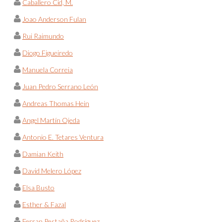
Caballero Cid, M.
Joao Anderson Fulan
Rui Raimundo
Diogo Figueiredo
Manuela Correia
Juan Pedro Serrano León
Andreas Thomas Hein
Angel Martín Ojeda
Antonio E. Tetares Ventura
Damian Keith
David Melero López
Elsa Busto
Esther & Fazal
Ferran Pestaña Rodríguez