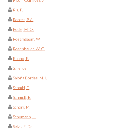
Ripoll Rodríguez, J.
Ris, F.
Robert, P. A.
Rödel, M. O.
Rosembaum, W.
Rosenhauer, W. G.
Ruano, F.
S. Teruel
Saloña Bordas, M. I.
Schmid, F.
Schmidt, E.
Schorr, M.
Schumann, H.
Selys, E. De