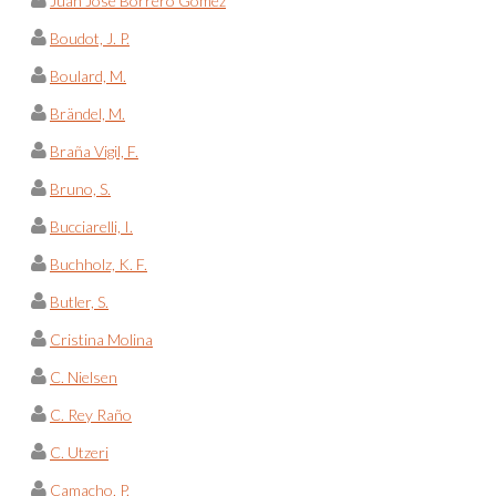
Juan José Borrero Gómez
Boudot, J. P.
Boulard, M.
Brändel, M.
Braña Vigil, F.
Bruno, S.
Bucciarelli, I.
Buchholz, K. F.
Butler, S.
Cristina Molina
C. Nielsen
C. Rey Raño
C. Utzeri
Camacho, P.