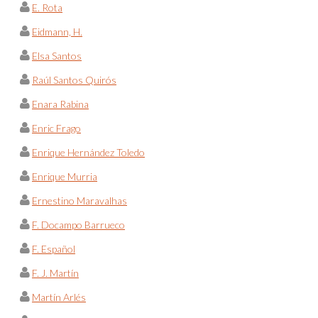
E. Rota
Eidmann, H.
Elsa Santos
Raúl Santos Quirós
Enara Rabina
Enric Frago
Enrique Hernández Toledo
Enrique Murria
Ernestino Maravalhas
F. Docampo Barrueco
F. Español
F. J. Martín
Martín Arlés