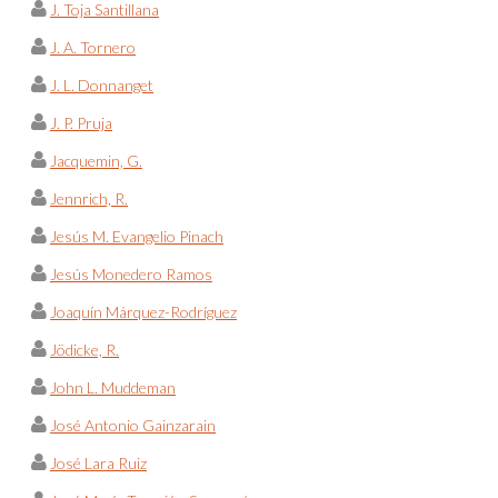
J. Toja Santillana
J. A. Tornero
J. L. Donnanget
J. P. Pruja
Jacquemin, G.
Jennrich, R.
Jesús M. Evangelio Pinach
Jesús Monedero Ramos
Joaquín Márquez-Rodríguez
Jödicke, R.
John L. Muddeman
José Antonio Gainzarain
José Lara Ruiz