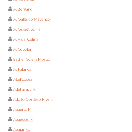
A. Bergandi
A. Gallardo Mayenco
A. Guiset Serra
A. Vidal Celma
A. G. Soler
Esther Soler i Monzó
A. Palanca
Abel López
Adetunji, J. F.
Adolfo Cordero Rivera
Agüero, M.
Aguesse, P.
Aguiar, C.