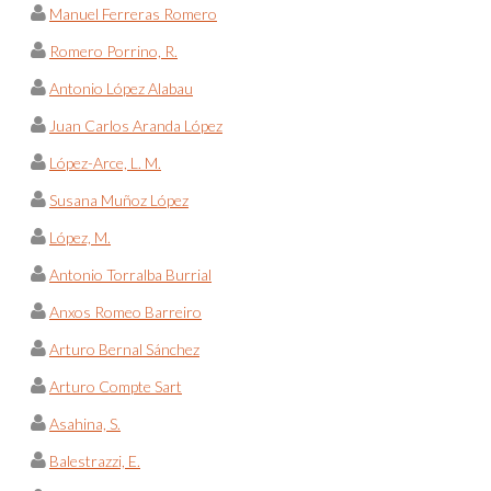
Manuel Ferreras Romero
Romero Porrino, R.
Antonio López Alabau
Juan Carlos Aranda López
López-Arce, L. M.
Susana Muñoz López
López, M.
Antonio Torralba Burrial
Anxos Romeo Barreiro
Arturo Bernal Sánchez
Arturo Compte Sart
Asahina, S.
Balestrazzi, E.