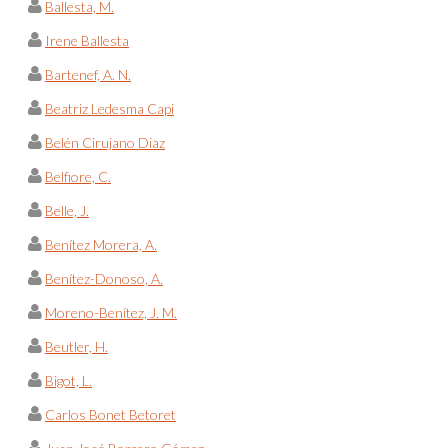
Ballesta, M.
Irene Ballesta
Bartenef, A. N.
Beatriz Ledesma Capi
Belén Cirujano Diaz
Belfiore, C.
Belle, J.
Benítez Morera, A.
Benítez-Donoso, A.
Moreno-Benítez, J. M.
Beutler, H.
Bigot, L.
Carlos Bonet Betoret