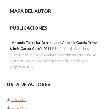
MAPA DEL AUTOR
PUBLICACIONES
- Antonio Torralba-Burrial, Jose Antonio García Pérez
& Inés García García,2011
Primera cita de Gomphus
pulchellus Selys, 1840 (Odonata: Gomphidae) para Asturias
(Norte de España)
Boletín de la Sociedad Entomológica
Aragonesa
49, 294
LISTA DE AUTORES
A. Anselin
Jorge Pérez