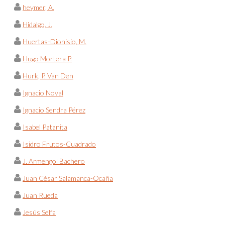
heymer, A.
Hidalgo, J.
Huertas-Dionisio, M.
Hugo Mortera P.
Hurk, P. Van Den
Ignacio Noval
Ignacio Sendra Pérez
Isabel Patanita
Isidro Frutos-Cuadrado
J. Armengol Bachero
Juan César Salamanca-Ocaña
Juan Rueda
Jesús Selfa