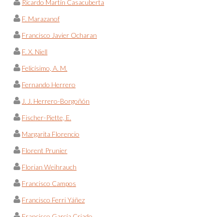
Ricardo Martín Casacuberta
F. Marazanof
Francisco Javier Ocharan
F. X. Niell
Felicísimo, A. M.
Fernando Herrero
J. J. Herrero-Borgoñón
Fischer-Piette, E.
Margarita Florencio
Florent Prunier
Florian Weihrauch
Francisco Campos
Francisco Ferri Yáñez
Francisco García Criado