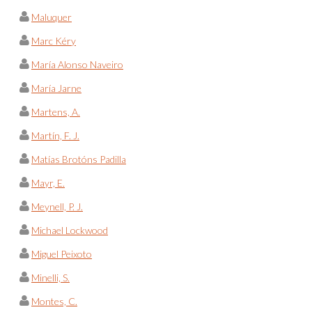
Maluquer
Marc Kéry
María Alonso Naveiro
María Jarne
Martens, A.
Martín, F. J.
Matías Brotóns Padilla
Mayr, E.
Meynell, P. J.
Michael Lockwood
Miguel Peixoto
Minelli, S.
Montes, C.