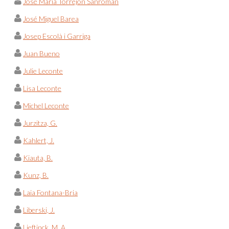
José María Torrejón Sanromán
José Miguel Barea
Josep Escolà i Garriga
Juan Bueno
Julie Leconte
Lisa Leconte
Michel Leconte
Jurzitza, G.
Kahlert, J.
Kiauta, B.
Kunz, B.
Laia Fontana-Bria
Liberski, J.
Lieftinck, M. A.