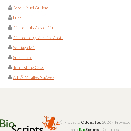
Pere Miquel Guillem
Luca
Ricard-Lluis Castel Riu
Ricardo Jorge Almeida Costa
Santiago MC
Sulka Haro
Toni Estany Caus
AdriÃ Miralles NuÃ±ez
© Proyecto
Odonatos
2026 - Proyecto
bajo
Bio
Scripts
- Centro de