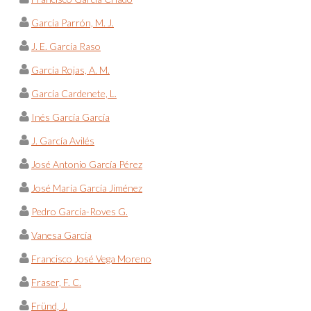
García Parrón, M. J.
J. E. García Raso
García Rojas, A. M.
García Cardenete, L.
Inés García García
J. García Avilés
José Antonio García Pérez
José María García Jiménez
Pedro García-Roves G.
Vanesa García
Francisco José Vega Moreno
Fraser, F. C.
Fründ, J.