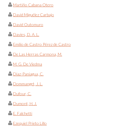
Martiño Cabana Otero
David Miguélez Carbajo
David Outomuro
Davies, D. A. L.
Emilio de Castro Pérez de Castro
De Las Herras Carmona, M.
M. G. De Viedma
Díaz-Paniagua, C.
Dommanget, J. L.
Dufour, C.
Dumont, H. J.
E. Falchetti
Ezequiel Prieto Lillo