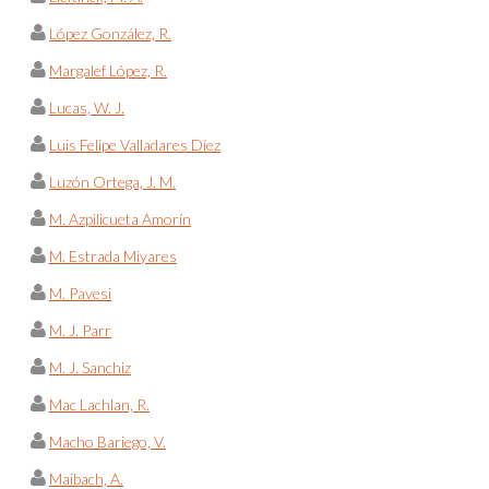
López González, R.
Margalef López, R.
Lucas, W. J.
Luis Felipe Valladares Díez
Luzón Ortega, J. M.
M. Azpilicueta Amorín
M. Estrada Miyares
M. Pavesi
M. J. Parr
M. J. Sanchiz
Mac Lachlan, R.
Macho Bariego, V.
Maibach, A.