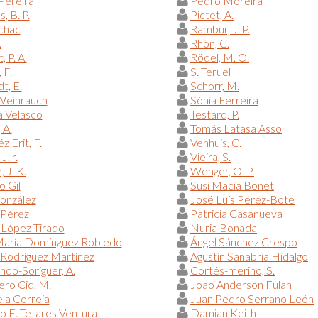
Pereira
Pedro Moreira
, B. P.
Pictet, A.
chac
Rambur, J. P.
.
Rhön, C.
 P. A.
Rödel, M. O.
 F.
S. Teruel
t, E.
Schorr, M.
 Weihrauch
Sónia Ferreira
a Velasco
Testard, P.
 A.
Tomás Latasa Asso
z Erit, F.
Venhuis, C.
J. r.
Vieira, S.
 J. K.
Wenger, O. P.
o Gil
Susi Maciá Bonet
onzález
José Luís Pérez-Bote
 Pérez
Patricia Casanueva
 López Tirado
Nuria Bonada
María Domínguez Robledo
Ángel Sánchez Crespo
Rodríguez Martínez
Agustín Sanabria Hidalgo
do-Soriguer, A.
Cortés-merino, S.
ero Cid, M.
Joao Anderson Fulan
la Correia
Juan Pedro Serrano León
o E. Tetares Ventura
Damian Keith