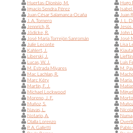
Huertas-Dionisio, M.
Hugo 
Ignacio Sendra Pérez
Isabel
Juan César Salamanca-Ocaña
Juan 
J. A. Tornero
J. L. 
Jennrich, R.
Jesús 
Jödicke, R.
John 
José María Torrejón Sanromán
José M
Julie Leconte
Lisa L
Kahlert, J.
Kiauta
Liberski, J.
Lieftin
Lucas, W. J.
Luis F
M. Estrada Miyares
M. Pav
Mac Lachlan, R.
Macho 
Marc Kéry
María 
Martín, F. J.
Matías
Michael Lockwood
Miguel
Moreno, J. F.
Morton
Muñoz, S.
Muñoz
Navas, L.
Nicola
Notario, A.
Numa,
Olalla Lorenzo
Overb
P. A. Galletti
Pablo 