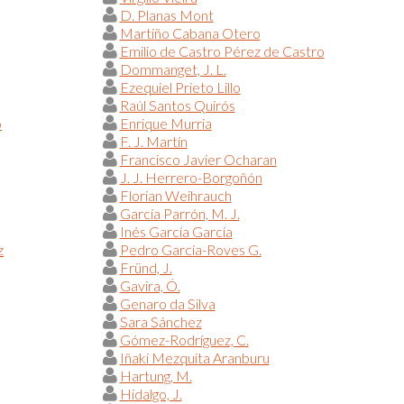
D. Planas Mont
Martiño Cabana Otero
Emilio de Castro Pérez de Castro
Dommanget, J. L.
Ezequiel Prieto Lillo
Raúl Santos Quirós
o
Enrique Murria
F. J. Martín
Francisco Javier Ocharan
J. J. Herrero-Borgoñón
Florian Weihrauch
García Parrón, M. J.
Inés García García
z
Pedro García-Roves G.
Fründ, J.
Gavira, Ó.
Genaro da Silva
Sara Sánchez
Gómez-Rodríguez, C.
Iñaki Mezquita Aranburu
Hartung, M.
Hidalgo, J.