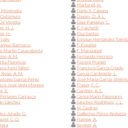
Martorell, m.
l Menéndez
Darío X. Cabana
 Outomuro
Davies, D. A. L.
 De Viedma
Díaz-Paniagua, C.
, H. J.
E. Falchetti
n, H.
Elsa Santos
Frago
Enrique Hernández Toled
campo Barrueco
F. Español
do Martín Casacuberta
F. Marazanof
imo, A. M.
Fernando Herrero
ita Florencio
Florent Prunier
sco Ferri Yáñez
Francisco García Criado
 Rojas, A. M.
García Cardenete, L.
ntonio García Pérez
José María García Jiméne
isco José Vega Moreno
Fraser, F. C.
e, E.
Gardner, A. E.
Perianes Carrasco
Gema Marín Palomares
n Sánchez
Sánchez-Rodríguez, J. L.
M. Godron
ez-Jurado, G.
Guillermo Pérez-Andueza
nd, C. O.
Hampe, A.
rera
heymer, A.