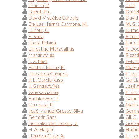
Crucitti, P.
Cuni
Daget, Ph.
Danie
David Miguélez Carbajo
David
De Las Herras Carmona, M.
M. G.
Dufour, C.
Dumont
E. Rota
Eidman
Enara Rabina
Enric 
Ernestino Maravalhas
F. Do
Martín Arlés
Ricar
F. X. Niell
Felicís
Fischer-Piette, E.
Margar
Francisco Campos
Franci
J. E. García Raso
García
J. García Avilés
José A
Vanesa García
Franc
Fudakowski, J.
Galant
Carrasco, P.
Mario 
José Manuel Grosso-Silva
Germá
Germán Sanz
Gil, C.
González del Rosario, J.
Gonzál
H. A. Hagen
Hammo
Herrera-Grao, A.
L. Her