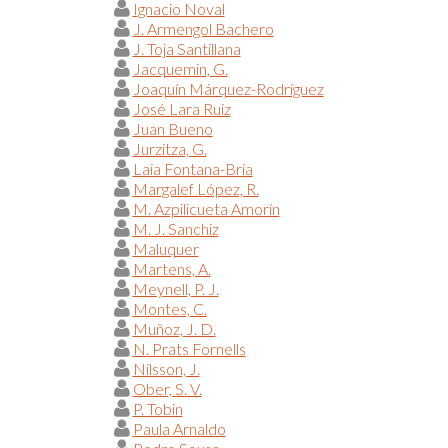
Ignacio Noval
J. Armengol Bachero
J. Toja Santillana
Jacquemin, G.
Joaquín Márquez-Rodríguez
José Lara Ruiz
Juan Bueno
Jurzitza, G.
Laia Fontana-Bria
Margalef López, R.
M. Azpilicueta Amorín
M. J. Sanchiz
Maluquer
Martens, A.
Meynell, P. J.
Montes, C.
Muñoz, J. D.
N. Prats Fornells
Nilsson, J.
Ober, S. V.
P. Tobin
Paula Arnaldo