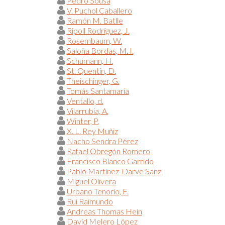
Pedro Sousa
V. Puchol Caballero
Ramón M. Batlle
Ripoll Rodríguez, J.
Rosembaum, W.
Saloña Bordas, M. I.
Schumann, H.
St. Quentin, D.
Theischinger, G.
Tomás Santamaría
Ventallo, d.
Vilarrubia, A.
Winter, P.
X. L. Rey Muñiz
Nacho Sendra Pérez
Rafael Obregón Romero
Francisco Blanco Garrido
Pablo Martínez-Darve Sanz
Miguel Olivera
Urbano Tenorio, F.
Rui Raimundo
Andreas Thomas Hein
David Melero López