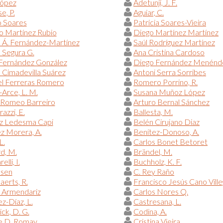
López
Adetunji, J. F.
e, P.
Aguiar, C.
o Soares
Patricia Soares-Vieira
o Martínez Rubio
Diego Martínez Martínez
 Á. Fernández-Martínez
Saúl Rodríguez Martínez
 Segura G.
Ana Cristina Cardoso
 Fernández González
Diego Fernández Menénd
a Cimadevilla Suárez
Antoni Serra Sorribes
l Ferreras Romero
Romero Porrino, R.
Arce, L. M.
Susana Muñoz López
 Romeo Barreiro
Arturo Bernal Sánchez
azzi, E.
Ballesta, M.
iz Ledesma Capi
Belén Cirujano Diaz
z Morera, A.
Benítez-Donoso, A.
L.
Carlos Bonet Betoret
d, M.
Brändel, M.
elli, I.
Buchholz, K. F.
lsen
C. Rey Raño
erts, R.
Francisco Jesús Cano Vill
 Armendariz
Carlos Nores Q.
z-Díaz, L.
Castresana, L.
ck, D. G.
Codina, A.
 D. Romay
Cristina Vieira