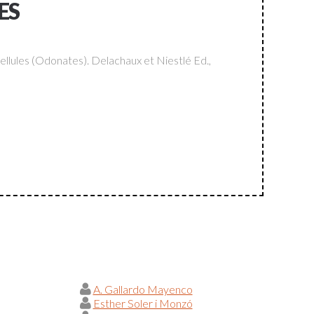
ES
ellules (Odonates).
Delachaux et Niestlé Ed.,
A. Gallardo Mayenco
Esther Soler i Monzó