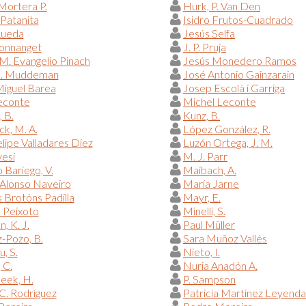
Mortera P.
Hurk, P. Van Den
 Patanita
Isidro Frutos-Cuadrado
Rueda
Jesús Selfa
Donnanget
J. P. Pruja
M. Evangelio Pinach
Jesús Monedero Ramos
L. Muddeman
José Antonio Gainzarain
iguel Barea
Josep Escolà i Garriga
econte
Michel Leconte
, B.
Kunz, B.
ck, M. A.
López González, R.
elipe Valladares Díez
Luzón Ortega, J. M.
esi
M. J. Parr
Bariego, V.
Maibach, A.
Alonso Naveiro
María Jarne
 Brotóns Padilla
Mayr, E.
 Peixoto
Minelli, S.
, K. J.
Paul Müller
-Pozo, B.
Sara Muñoz Vallés
u, S.
Nieto, I.
 C.
Nuria Anadón A.
eek, H.
P. Sampson
C. Rodríguez
Patricia Martinez Leyenda