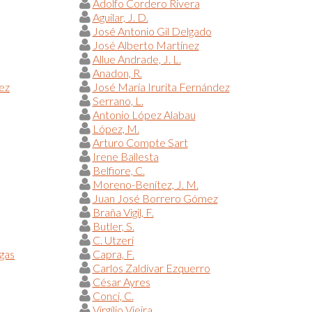
Adolfo Cordero Rivera
Aguilar, J. D.
José Antonio Gil Delgado
José Alberto Martínez
Allue Andrade, J. L.
Anadon, R.
ez
José María Irurita Fernández
Serrano, L.
Antonio López Alabau
López, M.
Arturo Compte Sart
Irene Ballesta
Belfiore, C.
Moreno-Benítez, J. M.
Juan José Borrero Gómez
Braña Vigil, F.
Butler, S.
C. Utzeri
egas
Capra, F.
Carlos Zaldívar Ezquerro
César Ayres
Conci, C.
Virgílio Vieira