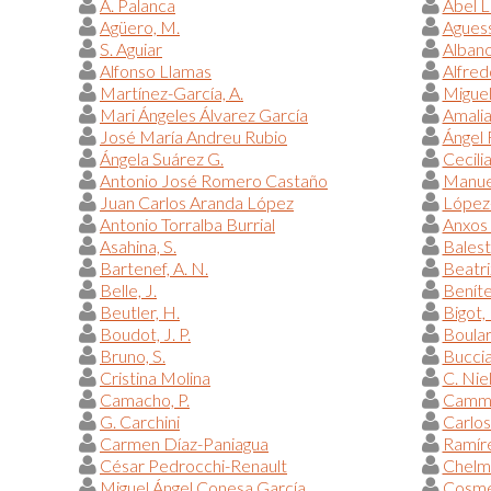
A. Palanca
Abel 
Agüero, M.
Aguess
S. Aguiar
Alban
Alfonso Llamas
Alfred
Martínez-García, A.
Miguel
Mari Ángeles Álvarez García
Amalia
José María Andreu Rubio
Ángel
Ángela Suárez G.
Cecili
Antonio José Romero Castaño
Manue
Juan Carlos Aranda López
López-
Antonio Torralba Burrial
Anxos
Asahina, S.
Balestr
Bartenef, A. N.
Beatr
Belle, J.
Beníte
Beutler, H.
Bigot, 
Boudot, J. P.
Boular
Bruno, S.
Bucciar
Cristina Molina
C. Nie
Camacho, P.
Camma
G. Carchini
Carlos
Carmen Díaz-Paniagua
Ramíre
César Pedrocchi-Renault
Chelmi
Miguel Ángel Conesa García
Cosme