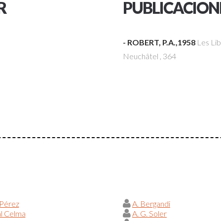
R
PUBLICACION
- ROBERT, P.A.,1958
Les Lib
Neuchâtel
, 364
 Pérez
A. Bergandi
al Celma
A. G. Soler