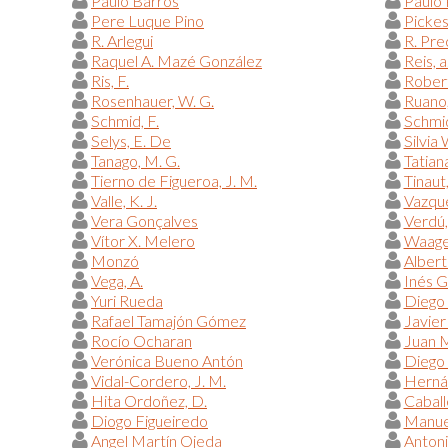
Paulo Barros
Paulo 
Pere Luque Pino
Pickess
R. Arlegui
R. Pre
Raquel A. Mazé González
Reis, a
Ris, F.
Robert,
Rosenhauer, W. G.
Ruano,
Schmid, F.
Schmid
Selys, E. De
Silvia
Tanago, M. G.
Tatian
Tierno de Figueroa, J. M.
Tinaut,
Valle, K. J.
Vazqué
Vera Gonçalves
Verdú, 
Vítor X. Melero
Waage,
Monzó
Albert
Vega, A.
Inés G
Yuri Rueda
Diego
Rafael Tamajón Gómez
Javier
Rocío Ocharan
Juan 
Verónica Bueno Antón
Diego 
Vidal-Cordero, J. M.
Hernán
Hita Ordoñez, D.
Caball
Diogo Figueiredo
Manue
Angel Martín Ojeda
Antoni