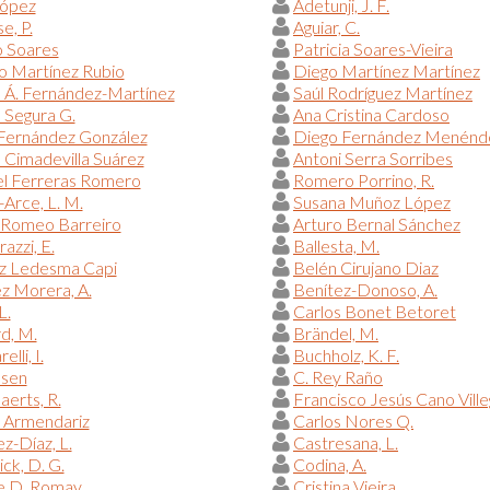
López
Adetunji, J. F.
e, P.
Aguiar, C.
o Soares
Patricia Soares-Vieira
o Martínez Rubio
Diego Martínez Martínez
 Á. Fernández-Martínez
Saúl Rodríguez Martínez
 Segura G.
Ana Cristina Cardoso
 Fernández González
Diego Fernández Menénd
a Cimadevilla Suárez
Antoni Serra Sorribes
l Ferreras Romero
Romero Porrino, R.
Arce, L. M.
Susana Muñoz López
 Romeo Barreiro
Arturo Bernal Sánchez
azzi, E.
Ballesta, M.
iz Ledesma Capi
Belén Cirujano Diaz
z Morera, A.
Benítez-Donoso, A.
L.
Carlos Bonet Betoret
d, M.
Brändel, M.
elli, I.
Buchholz, K. F.
lsen
C. Rey Raño
erts, R.
Francisco Jesús Cano Vill
 Armendariz
Carlos Nores Q.
z-Díaz, L.
Castresana, L.
ck, D. G.
Codina, A.
 D. Romay
Cristina Vieira