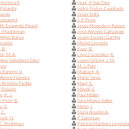
Mortera P.
Hurk, P. Van Den
 Patanita
Isidro Frutos-Cuadrado
Rueda
Jesús Selfa
Donnanget
J. P. Pruja
M. Evangelio Pinach
Jesús Monedero Ramos
L. Muddeman
José Antonio Gainzarain
iguel Barea
Josep Escolà i Garriga
econte
Michel Leconte
, B.
Kunz, B.
ck, M. A.
López González, R.
elipe Valladares Díez
Luzón Ortega, J. M.
esi
M. J. Parr
Bariego, V.
Maibach, A.
Alonso Naveiro
María Jarne
 Brotóns Padilla
Mayr, E.
 Peixoto
Minelli, S.
, K. J.
Paul Müller
-Pozo, B.
Sara Muñoz Vallés
u, S.
Nieto, I.
 C.
Nuria Anadón A.
eek, H.
P. Sampson
C. Rodríguez
Patricia Martinez Leyenda