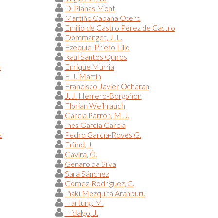
D. Planas Mont
Martiño Cabana Otero
Emilio de Castro Pérez de Castro
Dommanget, J. L.
Ezequiel Prieto Lillo
Raúl Santos Quirós
o
Enrique Murria
F. J. Martín
Francisco Javier Ocharan
J. J. Herrero-Borgoñón
Florian Weihrauch
García Parrón, M. J.
Inés García García
z
Pedro García-Roves G.
Fründ, J.
Gavira, Ó.
Genaro da Silva
Sara Sánchez
Gómez-Rodríguez, C.
Iñaki Mezquita Aranburu
Hartung, M.
Hidalgo, J.