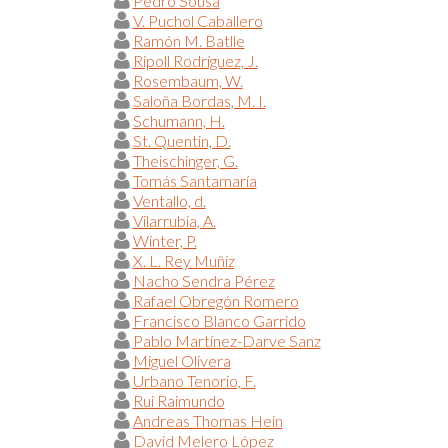
Pedro Sousa
V. Puchol Caballero
Ramón M. Batlle
Ripoll Rodríguez, J.
Rosembaum, W.
Saloña Bordas, M. I.
Schumann, H.
St. Quentin, D.
Theischinger, G.
Tomás Santamaría
Ventallo, d.
Vilarrubia, A.
Winter, P.
X. L. Rey Muñiz
Nacho Sendra Pérez
Rafael Obregón Romero
Francisco Blanco Garrido
Pablo Martínez-Darve Sanz
Miguel Olivera
Urbano Tenorio, F.
Rui Raimundo
Andreas Thomas Hein
David Melero López