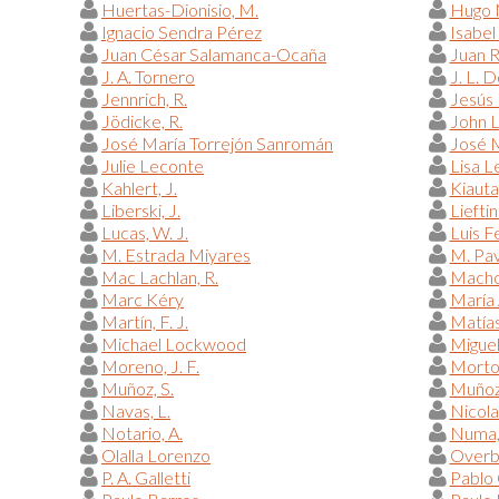
Huertas-Dionisio, M.
Hugo 
Ignacio Sendra Pérez
Isabel
Juan César Salamanca-Ocaña
Juan 
J. A. Tornero
J. L. 
Jennrich, R.
Jesús 
Jödicke, R.
John 
José María Torrejón Sanromán
José M
Julie Leconte
Lisa L
Kahlert, J.
Kiauta
Liberski, J.
Lieftin
Lucas, W. J.
Luis F
M. Estrada Miyares
M. Pav
Mac Lachlan, R.
Macho 
Marc Kéry
María 
Martín, F. J.
Matías
Michael Lockwood
Miguel
Moreno, J. F.
Morton
Muñoz, S.
Muñoz
Navas, L.
Nicola
Notario, A.
Numa,
Olalla Lorenzo
Overb
P. A. Galletti
Pablo 