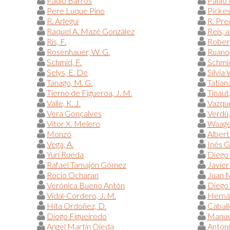
Paulo Barros
Paulo 
Pere Luque Pino
Pickess
R. Arlegui
R. Pre
Raquel A. Mazé González
Reis, a
Ris, F.
Robert,
Rosenhauer, W. G.
Ruano,
Schmid, F.
Schmid
Selys, E. De
Silvia
Tanago, M. G.
Tatian
Tierno de Figueroa, J. M.
Tinaut,
Valle, K. J.
Vazqué
Vera Gonçalves
Verdú, 
Vítor X. Melero
Waage,
Monzó
Albert
Vega, A.
Inés G
Yuri Rueda
Diego
Rafael Tamajón Gómez
Javier
Rocío Ocharan
Juan 
Verónica Bueno Antón
Diego 
Vidal-Cordero, J. M.
Hernán
Hita Ordoñez, D.
Caball
Diogo Figueiredo
Manue
Angel Martín Ojeda
Antoni