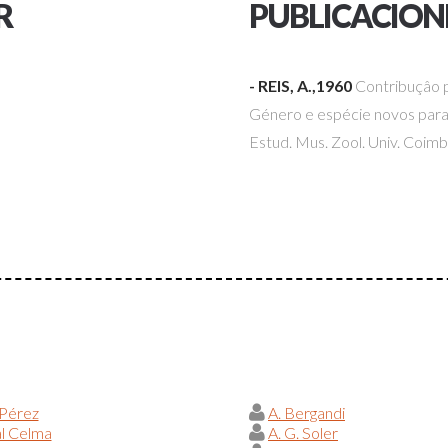
R
PUBLICACION
- REIS, A.,1960
Contribuçâo 
Género e espécie novos para 
Estud. Mus. Zool. Univ. Coim
 Pérez
A. Bergandi
al Celma
A. G. Soler