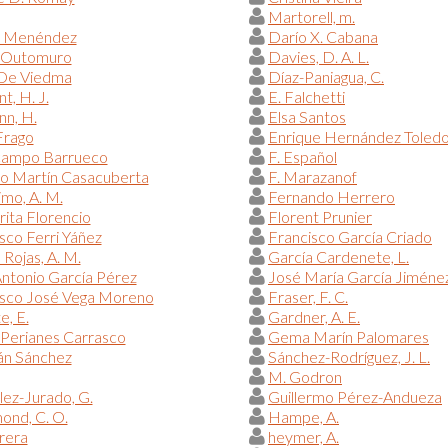
Martorell, m.
l Menéndez
Darío X. Cabana
 Outomuro
Davies, D. A. L.
 De Viedma
Díaz-Paniagua, C.
, H. J.
E. Falchetti
n, H.
Elsa Santos
Frago
Enrique Hernández Toled
campo Barrueco
F. Español
do Martín Casacuberta
F. Marazanof
imo, A. M.
Fernando Herrero
ita Florencio
Florent Prunier
sco Ferri Yáñez
Francisco García Criado
 Rojas, A. M.
García Cardenete, L.
ntonio García Pérez
José María García Jiméne
isco José Vega Moreno
Fraser, F. C.
e, E.
Gardner, A. E.
Perianes Carrasco
Gema Marín Palomares
n Sánchez
Sánchez-Rodríguez, J. L.
M. Godron
ez-Jurado, G.
Guillermo Pérez-Andueza
nd, C. O.
Hampe, A.
rera
heymer, A.