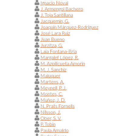
Ignacio Noval
J. Armengol Bachero
J. Toja Santillana
Jacquemin, G.
Joaquín Márquez-Rodríguez
José Lara Ruiz
Juan Bueno
Jurzitza, G.
Laia Fontana-Bria
Margalef López, R.
M. Azpilicueta Amorín
M. J. Sanchiz
Maluquer
Martens, A.
Meynell, P. J.
Montes, C.
Muñoz, J. D.
N. Prats Fornells
Nilsson, J.
Ober, S. V.
P. Tobin
Paula Arnaldo