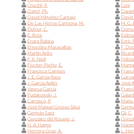
Crucitti, P.
Cuni
Daget, Ph.
Danie
David Miguélez Carbajo
David
De Las Herras Carmona, M.
M. G.
Dufour, C.
Dumont
E. Rota
Eidman
Enara Rabina
Enric 
Ernestino Maravalhas
F. Do
Martín Arlés
Ricar
F. X. Niell
Felicís
Fischer-Piette, E.
Margar
Francisco Campos
Franci
J. E. García Raso
García
J. García Avilés
José A
Vanesa García
Franc
Fudakowski, J.
Galant
Carrasco, P.
Mario 
José Manuel Grosso-Silva
Germá
Germán Sanz
Gil, C.
González del Rosario, J.
Gonzál
H. A. Hagen
Hammo
Herrera-Grao, A.
L. Her