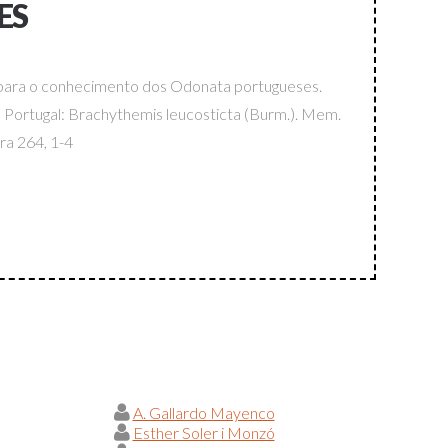
ES
para o conhecimento dos Odonata portugueses.
Portugal: Brachythemis leucosticta (Burm.).
Mem.
bra
264, 1-4
A. Gallardo Mayenco
Esther Soler i Monzó