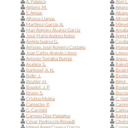
A. Palanca
Abel 
Agüero, M.
Aguess
S. Aguiar
Alban
Alfonso Llamas
Alfred
Martínez-García, A.
Miguel
Mari Ángeles Álvarez García
Amalia
José María Andreu Rubio
Ángel
Ángela Suárez G.
Cecili
Antonio José Romero Castaño
Manue
Juan Carlos Aranda López
López-
Antonio Torralba Burrial
Anxos
Asahina, S.
Balestr
Bartenef, A. N.
Beatr
Belle, J.
Beníte
Beutler, H.
Bigot, 
Boudot, J. P.
Boular
Bruno, S.
Bucciar
Cristina Molina
C. Nie
Camacho, P.
Camma
G. Carchini
Carlos
Carmen Díaz-Paniagua
Ramíre
César Pedrocchi-Renault
Chelmi
Miguel Ángel Conesa García
Cosme