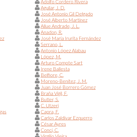
Adolfo Cordero Rivera
Aguilar, J. D.
José Antonio Gil Delgado
José Alberto Martínez
Allue Andrade, J. L.
Anadon, R.
ez
José María Irurita Fernández
Serrano, L.
Antonio López Alabau
López, M.
Arturo Compte Sart
Irene Ballesta
Belfiore, C.
Moreno-Benítez, J. M.
Juan José Borrero Gómez
Braña Vigil, F.
Butler, S.
C. Utzeri
egas
Capra, F.
Carlos Zaldívar Ezquerro
César Ayres
Conci, C.
Virgílio Vieira