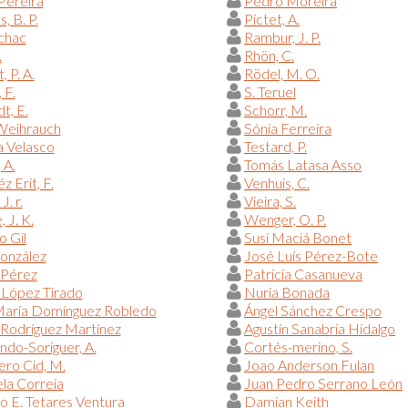
Pereira
Pedro Moreira
, B. P.
Pictet, A.
chac
Rambur, J. P.
.
Rhön, C.
 P. A.
Rödel, M. O.
 F.
S. Teruel
t, E.
Schorr, M.
 Weihrauch
Sónia Ferreira
a Velasco
Testard, P.
 A.
Tomás Latasa Asso
z Erit, F.
Venhuis, C.
J. r.
Vieira, S.
 J. K.
Wenger, O. P.
o Gil
Susi Maciá Bonet
onzález
José Luís Pérez-Bote
 Pérez
Patricia Casanueva
 López Tirado
Nuria Bonada
María Domínguez Robledo
Ángel Sánchez Crespo
Rodríguez Martínez
Agustín Sanabria Hidalgo
do-Soriguer, A.
Cortés-merino, S.
ero Cid, M.
Joao Anderson Fulan
la Correia
Juan Pedro Serrano León
o E. Tetares Ventura
Damian Keith