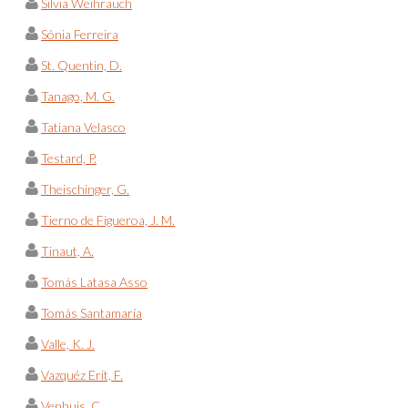
Silvia Weihrauch
Sónia Ferreira
St. Quentin, D.
Tanago, M. G.
Tatiana Velasco
Testard, P.
Theischinger, G.
Tierno de Figueroa, J. M.
Tinaut, A.
Tomás Latasa Asso
Tomás Santamaría
Valle, K. J.
Vazquéz Erit, F.
Venhuis, C.