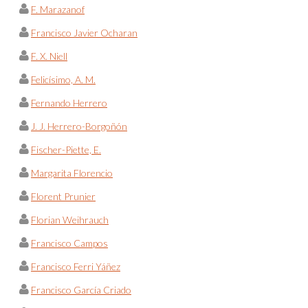
F. Marazanof
Francisco Javier Ocharan
F. X. Niell
Felicísimo, A. M.
Fernando Herrero
J. J. Herrero-Borgoñón
Fischer-Piette, E.
Margarita Florencio
Florent Prunier
Florian Weihrauch
Francisco Campos
Francisco Ferri Yáñez
Francisco García Criado