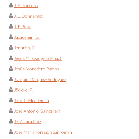
J. A. Tornero
J. L. Donnanget
J. P. Pruja
Jacquemin, G.
Jennrich, R.
Jesús M. Evangelio Pinach
Jesús Monedero Ramos
Joaquín Márquez-Rodríguez
Jödicke, R.
John L. Muddeman
José Antonio Gainzarain
José Lara Ruiz
José María Torrejón Sanromán