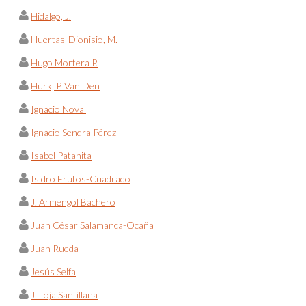
Hidalgo, J.
Huertas-Dionisio, M.
Hugo Mortera P.
Hurk, P. Van Den
Ignacio Noval
Ignacio Sendra Pérez
Isabel Patanita
Isidro Frutos-Cuadrado
J. Armengol Bachero
Juan César Salamanca-Ocaña
Juan Rueda
Jesús Selfa
J. Toja Santillana