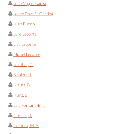
José Miguel Barea
Josep Escolà i Garriga
Juan Bueno
Julie Leconte
Lisa Leconte
Michel Leconte
Jurzitza, G.
Kahlert, J.
Kiauta, B.
Kunz, B.
Laia Fontana-Bria
Liberski, J.
Lieftinck, M. A.