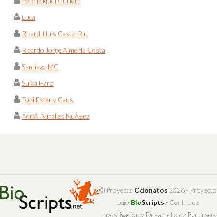
Pere Miquel Guillem
Luca
Ricard-Lluis Castel Riu
Ricardo Jorge Almeida Costa
Santiago MC
Sulka Haro
Toni Estany Caus
AdriÃ Miralles NuÃ±ez
© Proyecto
Odonatos
2026 - Proyecto
bajo
Bio
Scripts
- Centro de
Investigación y Desarrollo de Recursos