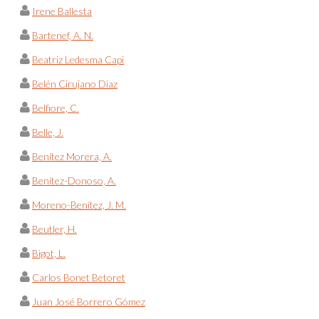
Irene Ballesta
Bartenef, A. N.
Beatriz Ledesma Capi
Belén Cirujano Diaz
Belfiore, C.
Belle, J.
Benítez Morera, A.
Benítez-Donoso, A.
Moreno-Benítez, J. M.
Beutler, H.
Bigot, L.
Carlos Bonet Betoret
Juan José Borrero Gómez