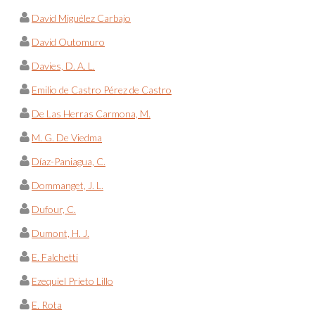
David Miguélez Carbajo
David Outomuro
Davies, D. A. L.
Emilio de Castro Pérez de Castro
De Las Herras Carmona, M.
M. G. De Viedma
Díaz-Paniagua, C.
Dommanget, J. L.
Dufour, C.
Dumont, H. J.
E. Falchetti
Ezequiel Prieto Lillo
E. Rota