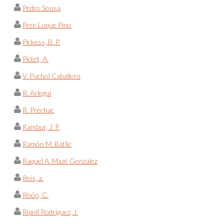
Pedro Sousa
Pere Luque Pino
Pickess, B. P.
Pictet, A.
V. Puchol Caballero
R. Arlegui
R. Prechac
Rambur, J. P.
Ramón M. Batlle
Raquel A. Mazé González
Reis, a.
Rhön, C.
Ripoll Rodríguez, J.