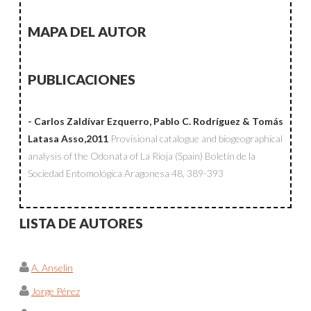
MAPA DEL AUTOR
PUBLICACIONES
- Carlos Zaldívar Ezquerro, Pablo C. Rodríguez & Tomás
Latasa Asso,2011
Provisional catalogue and biogeographical
analysis of the Odonata of La Rioja (Spain)
Boletín de la
Sociedad Entomológica Aragonesa
48, 389-393
LISTA DE AUTORES
A. Anselin
Jorge Pérez