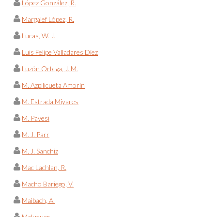
López González, R.
Margalef López, R.
Lucas, W. J.
Luis Felipe Valladares Díez
Luzón Ortega, J. M.
M. Azpilicueta Amorín
M. Estrada Miyares
M. Pavesi
M. J. Parr
M. J. Sanchiz
Mac Lachlan, R.
Macho Bariego, V.
Maibach, A.
Maluquer