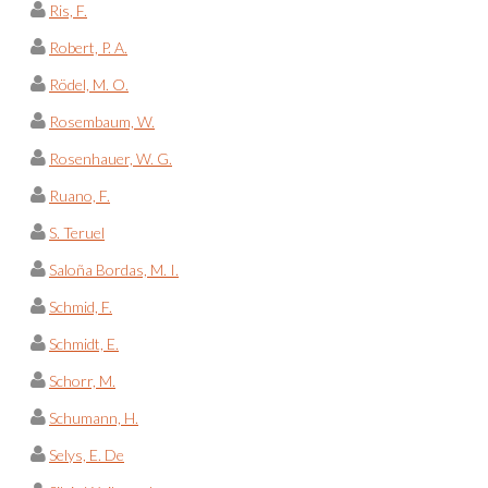
Ris, F.
Robert, P. A.
Rödel, M. O.
Rosembaum, W.
Rosenhauer, W. G.
Ruano, F.
S. Teruel
Saloña Bordas, M. I.
Schmid, F.
Schmidt, E.
Schorr, M.
Schumann, H.
Selys, E. De