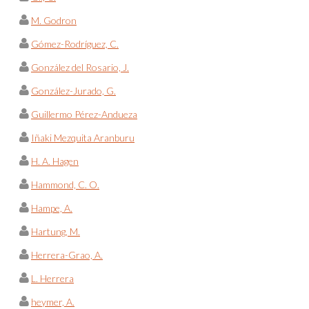
M. Godron
Gómez-Rodríguez, C.
González del Rosario, J.
González-Jurado, G.
Guillermo Pérez-Andueza
Iñaki Mezquita Aranburu
H. A. Hagen
Hammond, C. O.
Hampe, A.
Hartung, M.
Herrera-Grao, A.
L. Herrera
heymer, A.