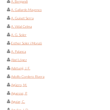
A. Bergandi
A. Gallardo Mayenco
A. Guiset Serra
A. Vidal Celma
A. G. Soler
Esther Soler i Monzó
A. Palanca
Abel López
Adetunji, J. F.
Adolfo Cordero Rivera
Agüero, M.
Aguesse, P.
Aguiar, C.
Aguilar, J. D.