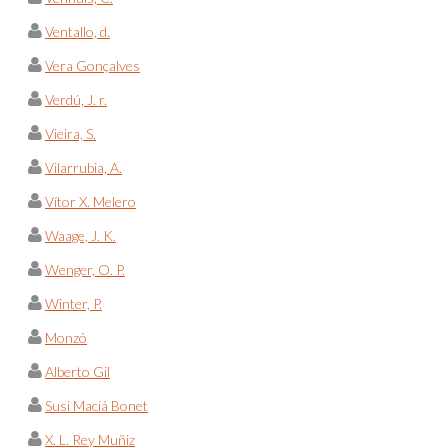
Ventallo, d.
Vera Gonçalves
Verdú, J. r.
Vieira, S.
Vilarrubia, A.
Vítor X. Melero
Waage, J. K.
Wenger, O. P.
Winter, P.
Monzó
Alberto Gil
Susi Maciá Bonet
X. L. Rey Muñiz