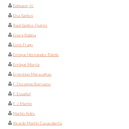
Eidmann, H.
Elsa Santos
Raúl Santos Quirós
Enara Rabina
Enric Frago
Enrique Hernández Toledo
Enrique Murria
Ernestino Maravalhas
F. Docampo Barrueco
F. Español
F. J. Martín
Martín Arlés
Ricardo Martín Casacuberta