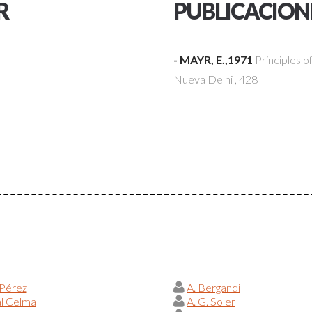
R
PUBLICACION
- MAYR, E.,1971
Principles o
Nueva Delhi
, 428
 Pérez
A. Bergandi
al Celma
A. G. Soler