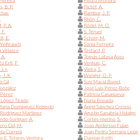
Pereira
Pedro Moreira
, B. P.
Pictet, A.
chac
Rambur, J. P.
.
Rhön, C.
 P. A.
Rödel, M. O.
 F.
S. Teruel
t, E.
Schorr, M.
 Weihrauch
Sónia Ferreira
a Velasco
Testard, P.
 A.
Tomás Latasa Asso
z Erit, F.
Venhuis, C.
J. r.
Vieira, S.
 J. K.
Wenger, O. P.
o Gil
Susi Maciá Bonet
onzález
José Luís Pérez-Bote
 Pérez
Patricia Casanueva
 López Tirado
Nuria Bonada
María Domínguez Robledo
Ángel Sánchez Crespo
Rodríguez Martínez
Agustín Sanabria Hidalgo
do-Soriguer, A.
Cortés-merino, S.
ero Cid, M.
Joao Anderson Fulan
la Correia
Juan Pedro Serrano León
o E. Tetares Ventura
Damian Keith