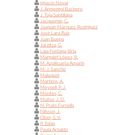
Ignacio Noval
J. Armengol Bachero
J. Toja Santillana
Jacquemin, G.
Joaquín Márquez-Rodríguez
José Lara Ruiz
Juan Bueno
Jurzitza, G.
Laia Fontana-Bria
Margalef López, R.
M. Azpilicueta Amorín
M. J. Sanchiz
Maluquer
Martens, A.
Meynell, P. J.
Montes, C.
Muñoz, J. D.
N. Prats Fornells
Nilsson, J.
Ober, S. V.
P. Tobin
Paula Arnaldo