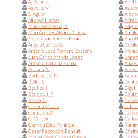
A. Palanca
Abel 
Agüero, M.
Aguess
S. Aguiar
Alban
Alfonso Llamas
Alfred
Martínez-García, A.
Miguel
Mari Ángeles Álvarez García
Amalia
José María Andreu Rubio
Ángel
Ángela Suárez G.
Cecili
Antonio José Romero Castaño
Manue
Juan Carlos Aranda López
López-
Antonio Torralba Burrial
Anxos
Asahina, S.
Balestr
Bartenef, A. N.
Beatr
Belle, J.
Beníte
Beutler, H.
Bigot, 
Boudot, J. P.
Boular
Bruno, S.
Bucciar
Cristina Molina
C. Nie
Camacho, P.
Camma
G. Carchini
Carlos
Carmen Díaz-Paniagua
Ramíre
César Pedrocchi-Renault
Chelmi
Miguel Ángel Conesa García
Cosme