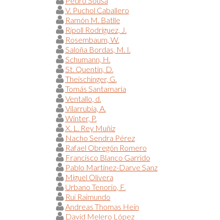
Pedro Sousa
V. Puchol Caballero
Ramón M. Batlle
Ripoll Rodríguez, J.
Rosembaum, W.
Saloña Bordas, M. I.
Schumann, H.
St. Quentin, D.
Theischinger, G.
Tomás Santamaría
Ventallo, d.
Vilarrubia, A.
Winter, P.
X. L. Rey Muñiz
Nacho Sendra Pérez
Rafael Obregón Romero
Francisco Blanco Garrido
Pablo Martínez-Darve Sanz
Miguel Olivera
Urbano Tenorio, F.
Rui Raimundo
Andreas Thomas Hein
David Melero López