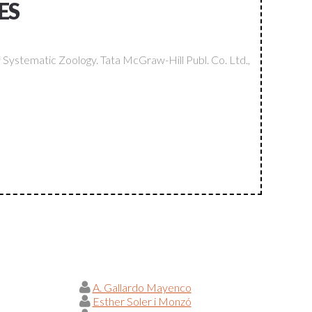
ES
f Systematic Zoology.
Tata McGraw-Hill Publ. Co. Ltd.,
A. Gallardo Mayenco
Esther Soler i Monzó