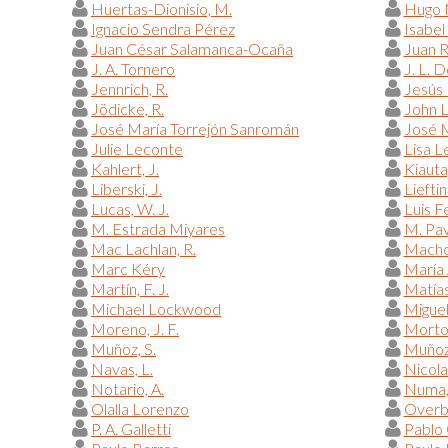
Huertas-Dionisio, M.
Hugo 
Ignacio Sendra Pérez
Isabel
Juan César Salamanca-Ocaña
Juan 
J. A. Tornero
J. L. 
Jennrich, R.
Jesús 
Jödicke, R.
John 
José María Torrejón Sanromán
José M
Julie Leconte
Lisa L
Kahlert, J.
Kiauta
Liberski, J.
Lieftin
Lucas, W. J.
Luis F
M. Estrada Miyares
M. Pav
Mac Lachlan, R.
Macho 
Marc Kéry
María 
Martín, F. J.
Matías
Michael Lockwood
Miguel
Moreno, J. F.
Morton
Muñoz, S.
Muñoz
Navas, L.
Nicola
Notario, A.
Numa,
Olalla Lorenzo
Overb
P. A. Galletti
Pablo 