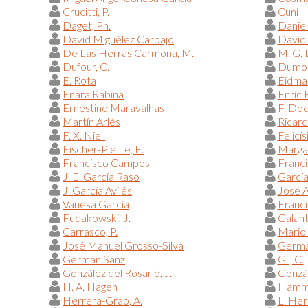
Crucitti, P.
Cuni
Daget, Ph.
Danie
David Miguélez Carbajo
David
De Las Herras Carmona, M.
M. G.
Dufour, C.
Dumont
E. Rota
Eidman
Enara Rabina
Enric 
Ernestino Maravalhas
F. Do
Martín Arlés
Ricar
F. X. Niell
Felicís
Fischer-Piette, E.
Margar
Francisco Campos
Franci
J. E. García Raso
García
J. García Avilés
José A
Vanesa García
Franc
Fudakowski, J.
Galant
Carrasco, P.
Mario 
José Manuel Grosso-Silva
Germá
Germán Sanz
Gil, C.
González del Rosario, J.
Gonzál
H. A. Hagen
Hammo
Herrera-Grao, A.
L. Her