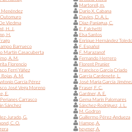
Martorell, m.
l Menéndez
Darío X. Cabana
 Outomuro
Davies, D. A. L.
 De Viedma
Díaz-Paniagua, C.
, H. J.
E. Falchetti
n, H.
Elsa Santos
Frago
Enrique Hernández Toled
campo Barrueco
F. Español
do Martín Casacuberta
F. Marazanof
imo, A. M.
Fernando Herrero
ita Florencio
Florent Prunier
sco Ferri Yáñez
Francisco García Criado
 Rojas, A. M.
García Cardenete, L.
ntonio García Pérez
José María García Jiméne
isco José Vega Moreno
Fraser, F. C.
e, E.
Gardner, A. E.
Perianes Carrasco
Gema Marín Palomares
n Sánchez
Sánchez-Rodríguez, J. L.
M. Godron
ez-Jurado, G.
Guillermo Pérez-Andueza
nd, C. O.
Hampe, A.
rera
heymer, A.