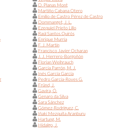
D. Planas Mont
Martiño Cabana Otero
Emilio de Castro Pérez de Castro
Dommanget, J. L.
Ezequiel Prieto Lillo
Raúl Santos Quirós
o
Enrique Murria
F. J. Martín
Francisco Javier Ocharan
J. J. Herrero-Borgoñón
Florian Weihrauch
García Parrón, M. J.
Inés García García
z
Pedro García-Roves G.
Fründ, J.
Gavira, Ó.
Genaro da Silva
Sara Sánchez
Gómez-Rodríguez, C.
Iñaki Mezquita Aranburu
Hartung, M.
Hidalgo, J.