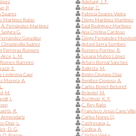
López
Adetunji, J. F.
e, P.
Aguiar, C.
o Soares
Patricia Soares-Vieira
o Martínez Rubio
Diego Martínez Martínez
 Á. Fernández-Martínez
Saúl Rodríguez Martínez
 Segura G.
Ana Cristina Cardoso
 Fernández González
Diego Fernández Menénd
a Cimadevilla Suárez
Antoni Serra Sorribes
l Ferreras Romero
Romero Porrino, R.
Arce, L. M.
Susana Muñoz López
 Romeo Barreiro
Arturo Bernal Sánchez
azzi, E.
Ballesta, M.
iz Ledesma Capi
Belén Cirujano Diaz
z Morera, A.
Benítez-Donoso, A.
L.
Carlos Bonet Betoret
d, M.
Brändel, M.
elli, I.
Buchholz, K. F.
lsen
C. Rey Raño
erts, R.
Francisco Jesús Cano Vill
 Armendariz
Carlos Nores Q.
z-Díaz, L.
Castresana, L.
ck, D. G.
Codina, A.
 D. Romay
Cristina Vieira