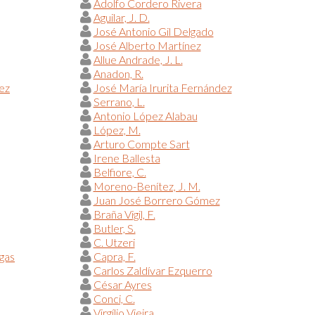
Adolfo Cordero Rivera
Aguilar, J. D.
José Antonio Gil Delgado
José Alberto Martínez
Allue Andrade, J. L.
Anadon, R.
ez
José María Irurita Fernández
Serrano, L.
Antonio López Alabau
López, M.
Arturo Compte Sart
Irene Ballesta
Belfiore, C.
Moreno-Benítez, J. M.
Juan José Borrero Gómez
Braña Vigil, F.
Butler, S.
C. Utzeri
egas
Capra, F.
Carlos Zaldívar Ezquerro
César Ayres
Conci, C.
Virgílio Vieira