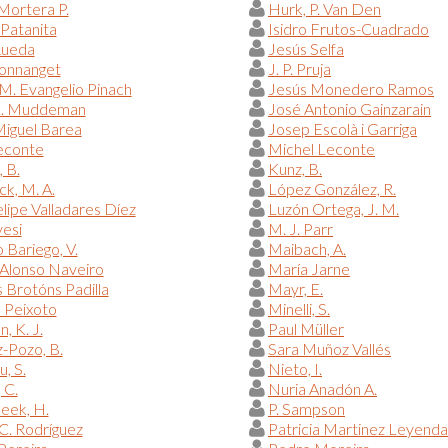
Mortera P.
Hurk, P. Van Den
 Patanita
Isidro Frutos-Cuadrado
Rueda
Jesús Selfa
Donnanget
J. P. Pruja
M. Evangelio Pinach
Jesús Monedero Ramos
L. Muddeman
José Antonio Gainzarain
iguel Barea
Josep Escolà i Garriga
econte
Michel Leconte
, B.
Kunz, B.
ck, M. A.
López González, R.
elipe Valladares Díez
Luzón Ortega, J. M.
esi
M. J. Parr
Bariego, V.
Maibach, A.
Alonso Naveiro
María Jarne
 Brotóns Padilla
Mayr, E.
 Peixoto
Minelli, S.
, K. J.
Paul Müller
-Pozo, B.
Sara Muñoz Vallés
u, S.
Nieto, I.
 C.
Nuria Anadón A.
eek, H.
P. Sampson
C. Rodríguez
Patricia Martinez Leyenda