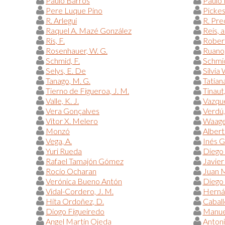
Paulo Barros
Paulo 
Pere Luque Pino
Pickess
R. Arlegui
R. Pre
Raquel A. Mazé González
Reis, a
Ris, F.
Robert,
Rosenhauer, W. G.
Ruano,
Schmid, F.
Schmid
Selys, E. De
Silvia
Tanago, M. G.
Tatian
Tierno de Figueroa, J. M.
Tinaut,
Valle, K. J.
Vazqué
Vera Gonçalves
Verdú, 
Vítor X. Melero
Waage,
Monzó
Albert
Vega, A.
Inés G
Yuri Rueda
Diego
Rafael Tamajón Gómez
Javier
Rocío Ocharan
Juan 
Verónica Bueno Antón
Diego 
Vidal-Cordero, J. M.
Hernán
Hita Ordoñez, D.
Caball
Diogo Figueiredo
Manue
Angel Martín Ojeda
Antoni