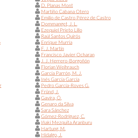
D. Planas Mont
Martiño Cabana Otero
Emilio de Castro Pérez de Castro
Dommanget, J. L.
Ezequiel Prieto Lillo
Raúl Santos Quirós
o
Enrique Murria
F. J. Martín
Francisco Javier Ocharan
J. J. Herrero-Borgoñón
Florian Weihrauch
García Parrón, M. J.
Inés García García
z
Pedro García-Roves G.
Fründ, J.
Gavira, Ó.
Genaro da Silva
Sara Sánchez
Gómez-Rodríguez, C.
Iñaki Mezquita Aranburu
Hartung, M.
Hidalgo, J.