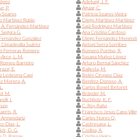
López
Adetunji, J. F.
e, P.
Aguiar, C.
o Soares
Patricia Soares-Vieira
o Martínez Rubio
Diego Martínez Martínez
 Á. Fernández-Martínez
Saúl Rodríguez Martínez
 Segura G.
Ana Cristina Cardoso
 Fernández González
Diego Fernández Menénd
a Cimadevilla Suárez
Antoni Serra Sorribes
l Ferreras Romero
Romero Porrino, R.
Arce, L. M.
Susana Muñoz López
 Romeo Barreiro
Arturo Bernal Sánchez
azzi, E.
Ballesta, M.
iz Ledesma Capi
Belén Cirujano Diaz
z Morera, A.
Benítez-Donoso, A.
L.
Carlos Bonet Betoret
d, M.
Brändel, M.
elli, I.
Buchholz, K. F.
lsen
C. Rey Raño
erts, R.
Francisco Jesús Cano Vill
 Armendariz
Carlos Nores Q.
z-Díaz, L.
Castresana, L.
ck, D. G.
Codina, A.
 D. Romay
Cristina Vieira