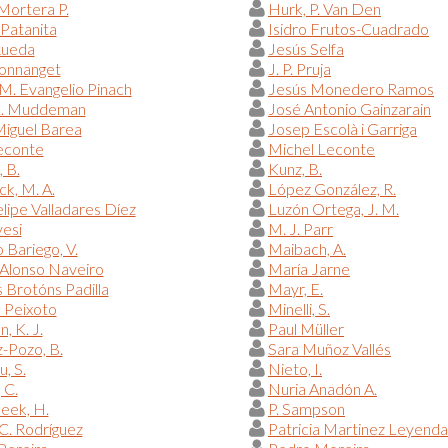
Mortera P.
Hurk, P. Van Den
 Patanita
Isidro Frutos-Cuadrado
Rueda
Jesús Selfa
Donnanget
J. P. Pruja
M. Evangelio Pinach
Jesús Monedero Ramos
L. Muddeman
José Antonio Gainzarain
iguel Barea
Josep Escolà i Garriga
econte
Michel Leconte
, B.
Kunz, B.
ck, M. A.
López González, R.
elipe Valladares Díez
Luzón Ortega, J. M.
esi
M. J. Parr
Bariego, V.
Maibach, A.
Alonso Naveiro
María Jarne
 Brotóns Padilla
Mayr, E.
 Peixoto
Minelli, S.
, K. J.
Paul Müller
-Pozo, B.
Sara Muñoz Vallés
u, S.
Nieto, I.
 C.
Nuria Anadón A.
eek, H.
P. Sampson
C. Rodríguez
Patricia Martinez Leyenda