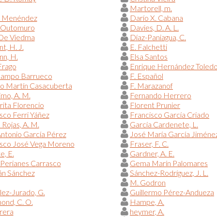
Martorell, m.
l Menéndez
Darío X. Cabana
 Outomuro
Davies, D. A. L.
 De Viedma
Díaz-Paniagua, C.
, H. J.
E. Falchetti
n, H.
Elsa Santos
Frago
Enrique Hernández Toled
campo Barrueco
F. Español
do Martín Casacuberta
F. Marazanof
imo, A. M.
Fernando Herrero
ita Florencio
Florent Prunier
sco Ferri Yáñez
Francisco García Criado
 Rojas, A. M.
García Cardenete, L.
ntonio García Pérez
José María García Jiméne
isco José Vega Moreno
Fraser, F. C.
e, E.
Gardner, A. E.
Perianes Carrasco
Gema Marín Palomares
n Sánchez
Sánchez-Rodríguez, J. L.
M. Godron
ez-Jurado, G.
Guillermo Pérez-Andueza
nd, C. O.
Hampe, A.
rera
heymer, A.