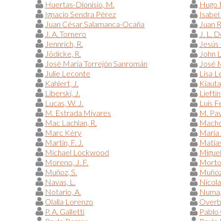
Huertas-Dionisio, M.
Hugo 
Ignacio Sendra Pérez
Isabel
Juan César Salamanca-Ocaña
Juan 
J. A. Tornero
J. L. 
Jennrich, R.
Jesús 
Jödicke, R.
John 
José María Torrejón Sanromán
José M
Julie Leconte
Lisa L
Kahlert, J.
Kiauta
Liberski, J.
Lieftin
Lucas, W. J.
Luis F
M. Estrada Miyares
M. Pav
Mac Lachlan, R.
Macho 
Marc Kéry
María 
Martín, F. J.
Matías
Michael Lockwood
Miguel
Moreno, J. F.
Morton
Muñoz, S.
Muñoz
Navas, L.
Nicola
Notario, A.
Numa,
Olalla Lorenzo
Overb
P. A. Galletti
Pablo 