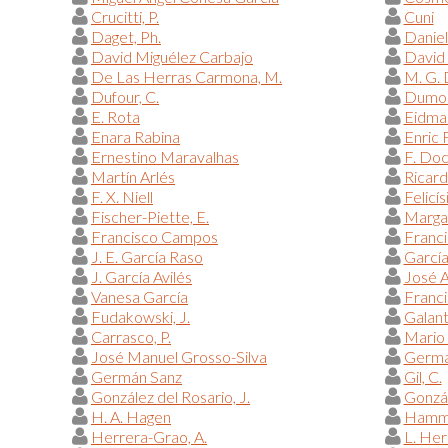
Crucitti, P.
Cuni
Daget, Ph.
Danie
David Miguélez Carbajo
David
De Las Herras Carmona, M.
M. G.
Dufour, C.
Dumont
E. Rota
Eidman
Enara Rabina
Enric 
Ernestino Maravalhas
F. Do
Martín Arlés
Ricar
F. X. Niell
Felicís
Fischer-Piette, E.
Margar
Francisco Campos
Franci
J. E. García Raso
García
J. García Avilés
José A
Vanesa García
Franc
Fudakowski, J.
Galant
Carrasco, P.
Mario 
José Manuel Grosso-Silva
Germá
Germán Sanz
Gil, C.
González del Rosario, J.
Gonzál
H. A. Hagen
Hammo
Herrera-Grao, A.
L. Her