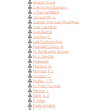
Ignacio Noval
J. Armengol Bachero
J. Toja Santillana
Jacquemin, G.
Joaquín Márquez-Rodríguez
José Lara Ruiz
Juan Bueno
Jurzitza, G.
Laia Fontana-Bria
Margalef López, R.
M. Azpilicueta Amorín
M. J. Sanchiz
Maluquer
Martens, A.
Meynell, P. J.
Montes, C.
Muñoz, J. D.
N. Prats Fornells
Nilsson, J.
Ober, S. V.
P. Tobin
Paula Arnaldo