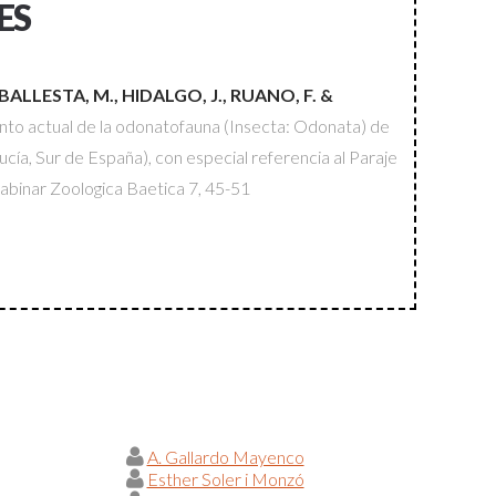
ES
ALLESTA, M., HIDALGO, J., RUANO, F. &
to actual de la odonatofauna (Insecta: Odonata) de
ucía, Sur de España), con especial referencia al Paraje
Sabinar
Zoologica Baetica
7, 45-51
A. Gallardo Mayenco
Esther Soler i Monzó