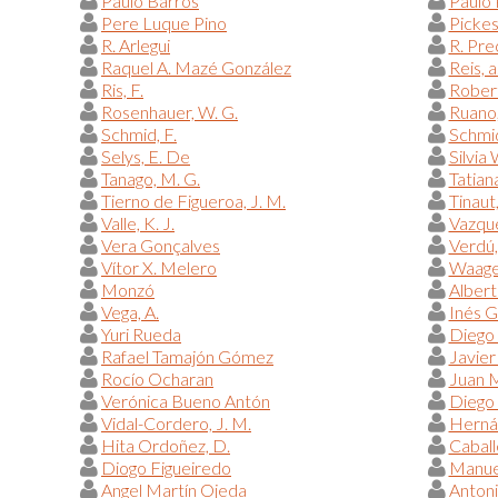
Paulo Barros
Paulo 
Pere Luque Pino
Pickess
R. Arlegui
R. Pre
Raquel A. Mazé González
Reis, a
Ris, F.
Robert,
Rosenhauer, W. G.
Ruano,
Schmid, F.
Schmid
Selys, E. De
Silvia
Tanago, M. G.
Tatian
Tierno de Figueroa, J. M.
Tinaut,
Valle, K. J.
Vazqué
Vera Gonçalves
Verdú, 
Vítor X. Melero
Waage,
Monzó
Albert
Vega, A.
Inés G
Yuri Rueda
Diego
Rafael Tamajón Gómez
Javier
Rocío Ocharan
Juan 
Verónica Bueno Antón
Diego 
Vidal-Cordero, J. M.
Hernán
Hita Ordoñez, D.
Caball
Diogo Figueiredo
Manue
Angel Martín Ojeda
Antoni