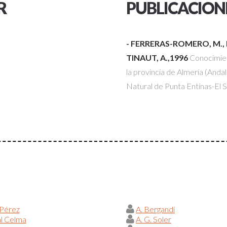
R
PUBLICACION
- FERRERAS-ROMERO, M., B
TINAUT, A.,1996
Conocimien
la provincia de Almería (Andal
Natural de Punta Entinas-El 
 Pérez
A. Bergandi
al Celma
A. G. Soler