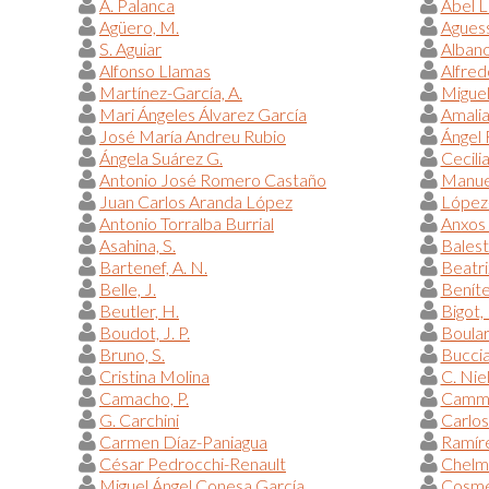
A. Palanca
Abel 
Agüero, M.
Aguess
S. Aguiar
Alban
Alfonso Llamas
Alfred
Martínez-García, A.
Miguel
Mari Ángeles Álvarez García
Amalia
José María Andreu Rubio
Ángel
Ángela Suárez G.
Cecili
Antonio José Romero Castaño
Manue
Juan Carlos Aranda López
López-
Antonio Torralba Burrial
Anxos
Asahina, S.
Balestr
Bartenef, A. N.
Beatr
Belle, J.
Beníte
Beutler, H.
Bigot, 
Boudot, J. P.
Boular
Bruno, S.
Bucciar
Cristina Molina
C. Nie
Camacho, P.
Camma
G. Carchini
Carlos
Carmen Díaz-Paniagua
Ramíre
César Pedrocchi-Renault
Chelmi
Miguel Ángel Conesa García
Cosme