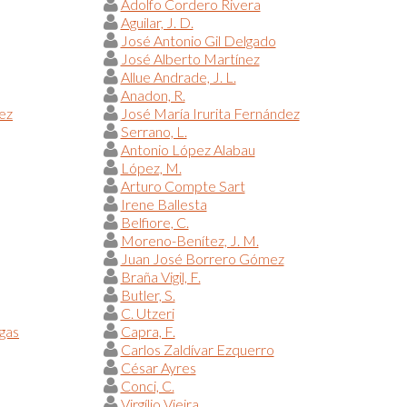
Adolfo Cordero Rivera
Aguilar, J. D.
José Antonio Gil Delgado
José Alberto Martínez
Allue Andrade, J. L.
Anadon, R.
ez
José María Irurita Fernández
Serrano, L.
Antonio López Alabau
López, M.
Arturo Compte Sart
Irene Ballesta
Belfiore, C.
Moreno-Benítez, J. M.
Juan José Borrero Gómez
Braña Vigil, F.
Butler, S.
C. Utzeri
egas
Capra, F.
Carlos Zaldívar Ezquerro
César Ayres
Conci, C.
Virgílio Vieira