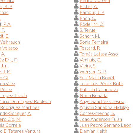
Pereira
Pedro Moreira
, B. P.
Pictet, A.
chac
Rambur, J. P.
.
Rhön, C.
 P. A.
Rödel, M. O.
 F.
S. Teruel
t, E.
Schorr, M.
 Weihrauch
Sónia Ferreira
a Velasco
Testard, P.
 A.
Tomás Latasa Asso
z Erit, F.
Venhuis, C.
J. r.
Vieira, S.
 J. K.
Wenger, O. P.
o Gil
Susi Maciá Bonet
onzález
José Luís Pérez-Bote
 Pérez
Patricia Casanueva
 López Tirado
Nuria Bonada
María Domínguez Robledo
Ángel Sánchez Crespo
Rodríguez Martínez
Agustín Sanabria Hidalgo
do-Soriguer, A.
Cortés-merino, S.
ero Cid, M.
Joao Anderson Fulan
la Correia
Juan Pedro Serrano León
o E. Tetares Ventura
Damian Keith