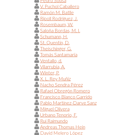
Pedro Sousa
V. Puchol Caballero
Ramón M. Batlle
Ripoll Rodríguez, J.
Rosembaum, W.
Saloña Bordas, M. I.
Schumann, H.
St. Quentin, D.
Theischinger, G.
Tomás Santamaría
Ventallo, d.
Vilarrubia, A.
Winter, P.
X. L. Rey Muñiz
Nacho Sendra Pérez
Rafael Obregón Romero
Francisco Blanco Garrido
Pablo Martínez-Darve Sanz
Miguel Olivera
Urbano Tenorio, F.
Rui Raimundo
Andreas Thomas Hein
David Melero López