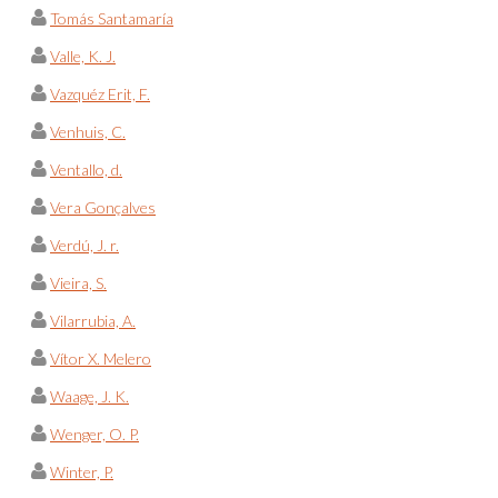
Tomás Santamaría
Valle, K. J.
Vazquéz Erit, F.
Venhuis, C.
Ventallo, d.
Vera Gonçalves
Verdú, J. r.
Vieira, S.
Vilarrubia, A.
Vítor X. Melero
Waage, J. K.
Wenger, O. P.
Winter, P.