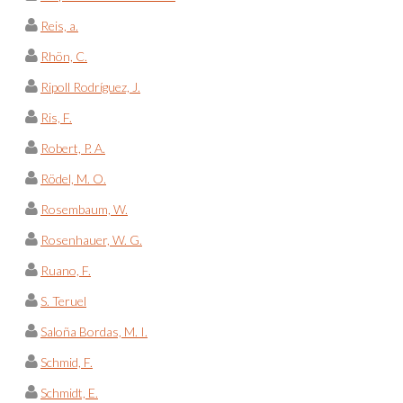
Reis, a.
Rhön, C.
Ripoll Rodríguez, J.
Ris, F.
Robert, P. A.
Rödel, M. O.
Rosembaum, W.
Rosenhauer, W. G.
Ruano, F.
S. Teruel
Saloña Bordas, M. I.
Schmid, F.
Schmidt, E.