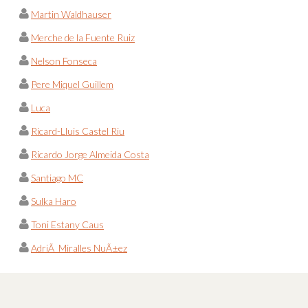
Martin Waldhauser
Merche de la Fuente Ruiz
Nelson Fonseca
Pere Miquel Guillem
Luca
Ricard-Lluis Castel Riu
Ricardo Jorge Almeida Costa
Santiago MC
Sulka Haro
Toni Estany Caus
AdriÃ Miralles NuÃ±ez