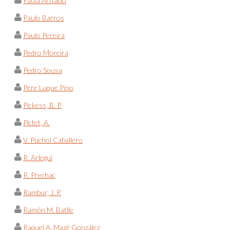
Paula Arnaldo
Paulo Barros
Paulo Pereira
Pedro Moreira
Pedro Sousa
Pere Luque Pino
Pickess, B. P.
Pictet, A.
V. Puchol Caballero
R. Arlegui
R. Prechac
Rambur, J. P.
Ramón M. Batlle
Raquel A. Mazé González