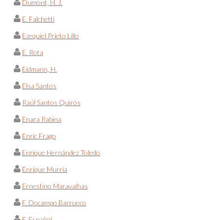
Dumont, H. J.
E. Falchetti
Ezequiel Prieto Lillo
E. Rota
Eidmann, H.
Elsa Santos
Raúl Santos Quirós
Enara Rabina
Enric Frago
Enrique Hernández Toledo
Enrique Murria
Ernestino Maravalhas
F. Docampo Barrueco
F. Español