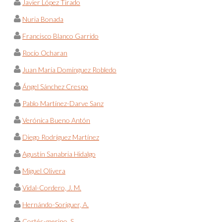
Javier López Tirado
Nuria Bonada
Francisco Blanco Garrido
Rocío Ocharan
Juan María Domínguez Robledo
Ángel Sánchez Crespo
Pablo Martínez-Darve Sanz
Verónica Bueno Antón
Diego Rodríguez Martínez
Agustín Sanabria Hidalgo
Miguel Olivera
Vidal-Cordero, J. M.
Hernándo-Soriguer, A.
Cortés-merino, S.