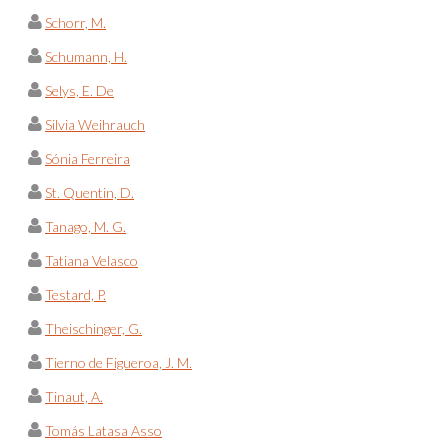
Schorr, M.
Schumann, H.
Selys, E. De
Silvia Weihrauch
Sónia Ferreira
St. Quentin, D.
Tanago, M. G.
Tatiana Velasco
Testard, P.
Theischinger, G.
Tierno de Figueroa, J. M.
Tinaut, A.
Tomás Latasa Asso