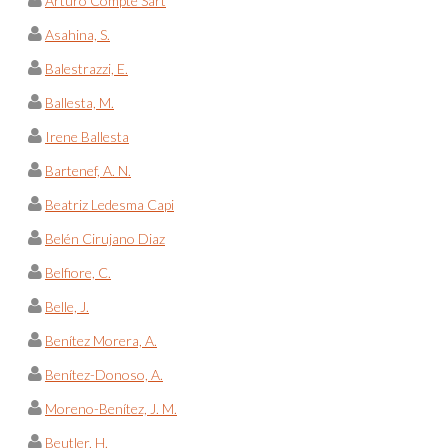
Arturo Compte Sart
Asahina, S.
Balestrazzi, E.
Ballesta, M.
Irene Ballesta
Bartenef, A. N.
Beatriz Ledesma Capi
Belén Cirujano Diaz
Belfiore, C.
Belle, J.
Benítez Morera, A.
Benítez-Donoso, A.
Moreno-Benítez, J. M.
Beutler, H.