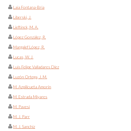
Laia Fontana-Bria
Liberski, J.
Lieftinck, M. A.
López González, R.
Margalef López, R.
Lucas, W. J.
Luis Felipe Valladares Díez
Luzón Ortega, J. M.
M. Azpilicueta Amorín
M. Estrada Miyares
M. Pavesi
M. J. Parr
M. J. Sanchiz