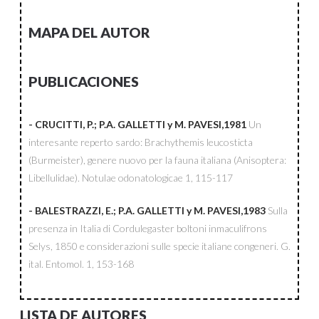
MAPA DEL AUTOR
PUBLICACIONES
- CRUCITTI, P.; P.A. GALLETTI y M. PAVESI,1981
Un
interesante reperto sardo: Brachythemis leucosticta
(Burmeister), genere nuovo per la fauna italiana (Anisoptera:
Libellulidae).
Notulae odonatologicae
1, 115-117
- BALESTRAZZI, E.; P.A. GALLETTI y M. PAVESI,1983
Sulla
presenza in Italia di Cordulegaster boltoni inmaculifrons
Selys, 1850 e considerazioni sulle specie italiane congeneri.
G.
ital. Entomol.
1, 153-168
LISTA DE AUTORES