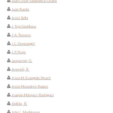
Juan César Salamanca-Ocaña
Juan Rueda
Jesús Selfa
J. Toja Santillana
J. A. Tornero
J. L. Donnanget
J. P. Pruja
Jacquemin, G.
Jennrich, R.
Jesús M. Evangelio Pinach
Jesús Monedero Ramos
Joaquín Márquez-Rodríguez
Jödicke, R.
John L. Muddeman