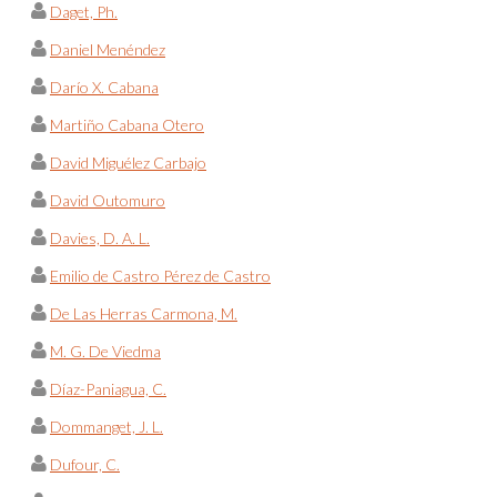
Daget, Ph.
Daniel Menéndez
Darío X. Cabana
Martiño Cabana Otero
David Miguélez Carbajo
David Outomuro
Davies, D. A. L.
Emilio de Castro Pérez de Castro
De Las Herras Carmona, M.
M. G. De Viedma
Díaz-Paniagua, C.
Dommanget, J. L.
Dufour, C.