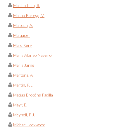
Mac Lachlan, R.
Macho Bariego, V.
Maibach, A.
Maluquer
Marc Kéry
María Alonso Naveiro
María Jarne
Martens, A.
Martín, F. J.
Matías Brotóns Padilla
Mayr, E.
Meynell, P. J.
Michael Lockwood