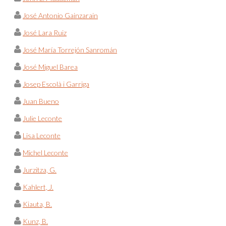
José Antonio Gainzarain
José Lara Ruiz
José María Torrejón Sanromán
José Miguel Barea
Josep Escolà i Garriga
Juan Bueno
Julie Leconte
Lisa Leconte
Michel Leconte
Jurzitza, G.
Kahlert, J.
Kiauta, B.
Kunz, B.