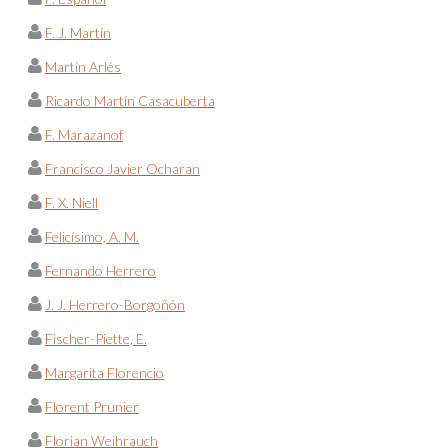
F. J. Martín
Martín Arlés
Ricardo Martín Casacuberta
F. Marazanof
Francisco Javier Ocharan
F. X. Niell
Felicísimo, A. M.
Fernando Herrero
J. J. Herrero-Borgoñón
Fischer-Piette, E.
Margarita Florencio
Florent Prunier
Florian Weihrauch