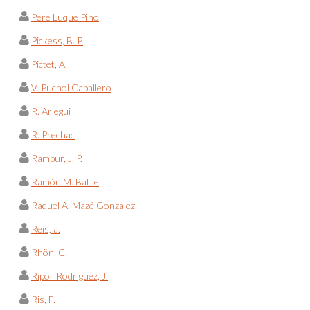
Pere Luque Pino
Pickess, B. P.
Pictet, A.
V. Puchol Caballero
R. Arlegui
R. Prechac
Rambur, J. P.
Ramón M. Batlle
Raquel A. Mazé González
Reis, a.
Rhön, C.
Ripoll Rodríguez, J.
Ris, F.