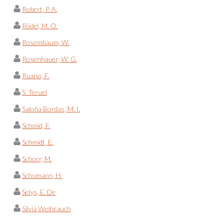
Robert, P. A.
Rödel, M. O.
Rosembaum, W.
Rosenhauer, W. G.
Ruano, F.
S. Teruel
Saloña Bordas, M. I.
Schmid, F.
Schmidt, E.
Schorr, M.
Schumann, H.
Selys, E. De
Silvia Weihrauch