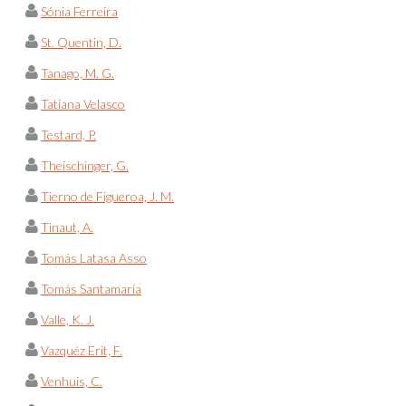
Sónia Ferreira
St. Quentin, D.
Tanago, M. G.
Tatiana Velasco
Testard, P.
Theischinger, G.
Tierno de Figueroa, J. M.
Tinaut, A.
Tomás Latasa Asso
Tomás Santamaría
Valle, K. J.
Vazquéz Erit, F.
Venhuis, C.