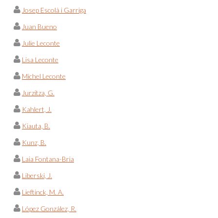
Josep Escolà i Garriga
Juan Bueno
Julie Leconte
Lisa Leconte
Michel Leconte
Jurzitza, G.
Kahlert, J.
Kiauta, B.
Kunz, B.
Laia Fontana-Bria
Liberski, J.
Lieftinck, M. A.
López González, R.