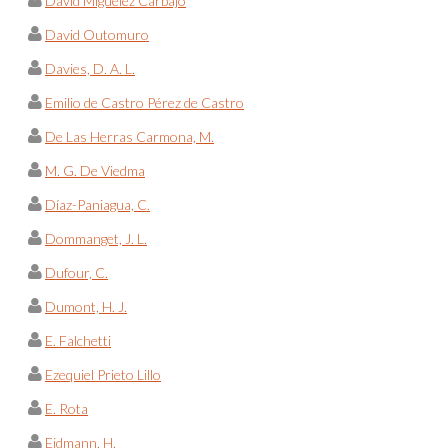
David Miguélez Carbajo
David Outomuro
Davies, D. A. L.
Emilio de Castro Pérez de Castro
De Las Herras Carmona, M.
M. G. De Viedma
Díaz-Paniagua, C.
Dommanget, J. L.
Dufour, C.
Dumont, H. J.
E. Falchetti
Ezequiel Prieto Lillo
E. Rota
Eidmann, H.