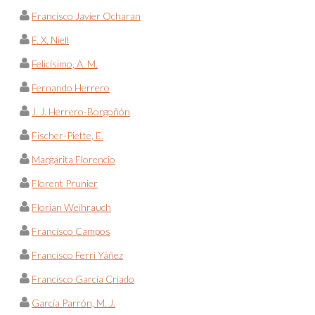
Francisco Javier Ocharan
F. X. Niell
Felicísimo, A. M.
Fernando Herrero
J. J. Herrero-Borgoñón
Fischer-Piette, E.
Margarita Florencio
Florent Prunier
Florian Weihrauch
Francisco Campos
Francisco Ferri Yáñez
Francisco García Criado
García Parrón, M. J.