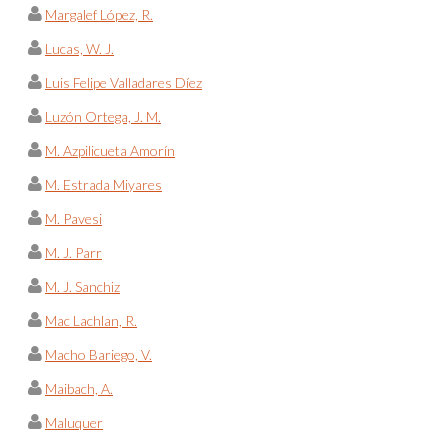
Margalef López, R.
Lucas, W. J.
Luis Felipe Valladares Díez
Luzón Ortega, J. M.
M. Azpilicueta Amorín
M. Estrada Miyares
M. Pavesi
M. J. Parr
M. J. Sanchiz
Mac Lachlan, R.
Macho Bariego, V.
Maibach, A.
Maluquer