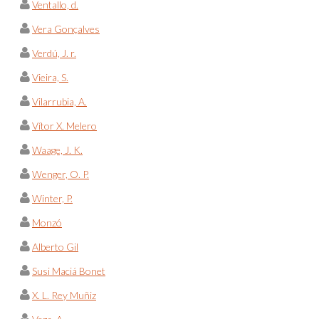
Ventallo, d.
Vera Gonçalves
Verdú, J. r.
Vieira, S.
Vilarrubia, A.
Vítor X. Melero
Waage, J. K.
Wenger, O. P.
Winter, P.
Monzó
Alberto Gil
Susi Maciá Bonet
X. L. Rey Muñiz