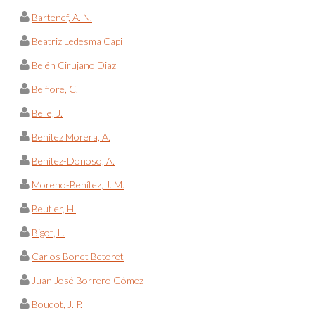
Bartenef, A. N.
Beatriz Ledesma Capi
Belén Cirujano Diaz
Belfiore, C.
Belle, J.
Benítez Morera, A.
Benítez-Donoso, A.
Moreno-Benítez, J. M.
Beutler, H.
Bigot, L.
Carlos Bonet Betoret
Juan José Borrero Gómez
Boudot, J. P.