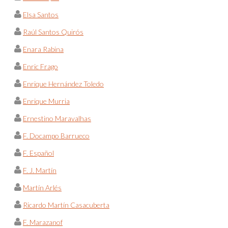
Elsa Santos
Raúl Santos Quirós
Enara Rabina
Enric Frago
Enrique Hernández Toledo
Enrique Murria
Ernestino Maravalhas
F. Docampo Barrueco
F. Español
F. J. Martín
Martín Arlés
Ricardo Martín Casacuberta
F. Marazanof