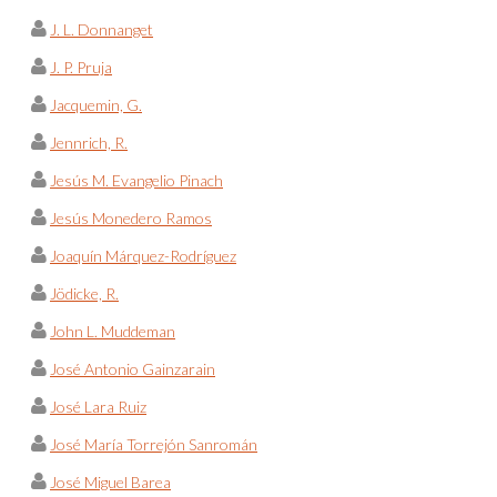
J. L. Donnanget
J. P. Pruja
Jacquemin, G.
Jennrich, R.
Jesús M. Evangelio Pinach
Jesús Monedero Ramos
Joaquín Márquez-Rodríguez
Jödicke, R.
John L. Muddeman
José Antonio Gainzarain
José Lara Ruiz
José María Torrejón Sanromán
José Miguel Barea