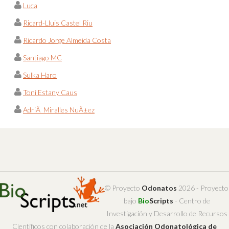
Luca
Ricard-Lluis Castel Riu
Ricardo Jorge Almeida Costa
Santiago MC
Sulka Haro
Toni Estany Caus
AdriÃ Miralles NuÃ±ez
© Proyecto
Odonatos
2026 - Proyecto
bajo
Bio
Scripts
- Centro de
Investigación y Desarrollo de Recursos
Científicos con colaboración de la
Asociación Odonatológica de