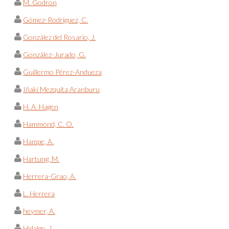
M. Godron
Gómez-Rodríguez, C.
González del Rosario, J.
González-Jurado, G.
Guillermo Pérez-Andueza
Iñaki Mezquita Aranburu
H. A. Hagen
Hammond, C. O.
Hampe, A.
Hartung, M.
Herrera-Grao, A.
L. Herrera
heymer, A.
Hidalgo, J.