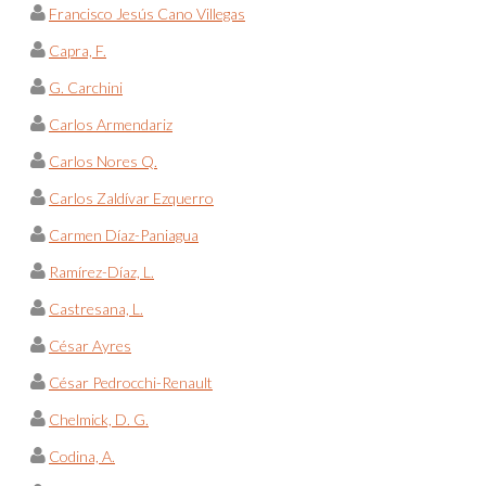
Francisco Jesús Cano Villegas
Capra, F.
G. Carchini
Carlos Armendariz
Carlos Nores Q.
Carlos Zaldívar Ezquerro
Carmen Díaz-Paniagua
Ramírez-Díaz, L.
Castresana, L.
César Ayres
César Pedrocchi-Renault
Chelmick, D. G.
Codina, A.