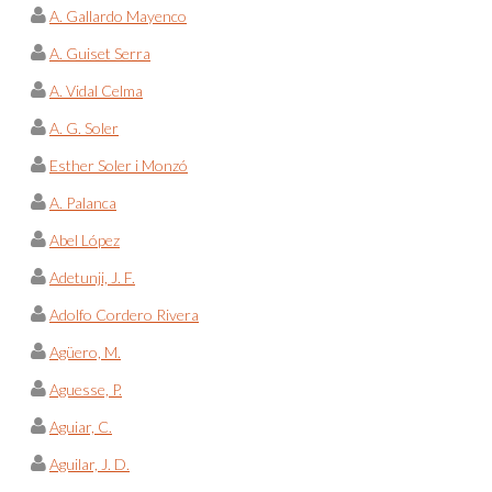
A. Gallardo Mayenco
A. Guiset Serra
A. Vidal Celma
A. G. Soler
Esther Soler i Monzó
A. Palanca
Abel López
Adetunji, J. F.
Adolfo Cordero Rivera
Agüero, M.
Aguesse, P.
Aguiar, C.
Aguilar, J. D.