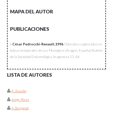
MAPA DEL AUTOR
PUBLICACIONES
- César Pedrocchi-Renault,1996
Odonatos capturados en
balsas temporales de Los Monegros (Aragon, España)
Boletín
de la Sociedad Entomológica Aragonesa
13, 64
LISTA DE AUTORES
A. Anselin
Jorge Pérez
A. Bergandi