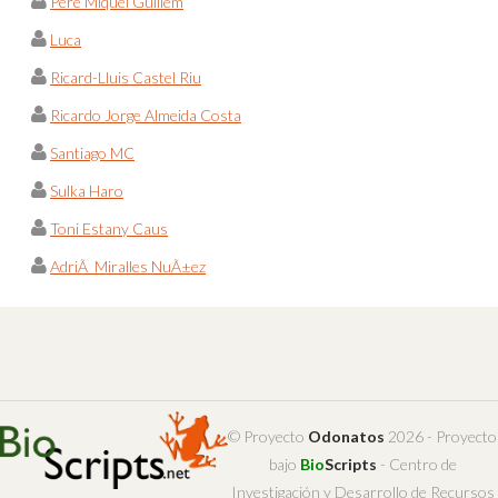
Pere Miquel Guillem
Luca
Ricard-Lluis Castel Riu
Ricardo Jorge Almeida Costa
Santiago MC
Sulka Haro
Toni Estany Caus
AdriÃ Miralles NuÃ±ez
© Proyecto
Odonatos
2026 - Proyecto
bajo
Bio
Scripts
- Centro de
Investigación y Desarrollo de Recursos