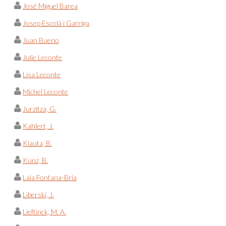
José Miguel Barea
Josep Escolà i Garriga
Juan Bueno
Julie Leconte
Lisa Leconte
Michel Leconte
Jurzitza, G.
Kahlert, J.
Kiauta, B.
Kunz, B.
Laia Fontana-Bria
Liberski, J.
Lieftinck, M. A.