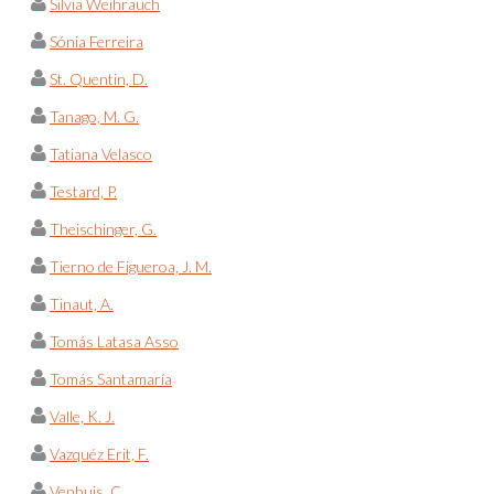
Silvia Weihrauch
Sónia Ferreira
St. Quentin, D.
Tanago, M. G.
Tatiana Velasco
Testard, P.
Theischinger, G.
Tierno de Figueroa, J. M.
Tinaut, A.
Tomás Latasa Asso
Tomás Santamaría
Valle, K. J.
Vazquéz Erit, F.
Venhuis, C.