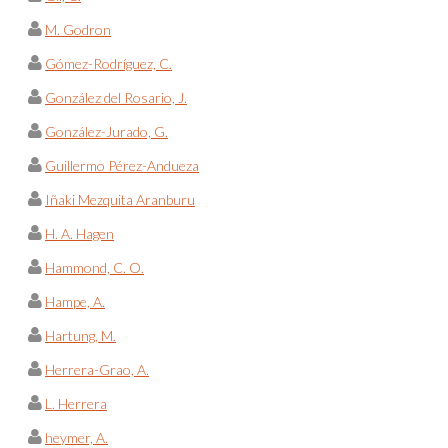
M. Godron
Gómez-Rodríguez, C.
González del Rosario, J.
González-Jurado, G.
Guillermo Pérez-Andueza
Iñaki Mezquita Aranburu
H. A. Hagen
Hammond, C. O.
Hampe, A.
Hartung, M.
Herrera-Grao, A.
L. Herrera
heymer, A.