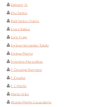
Eidmann, H.
Elsa Santos
Raúl Santos Quirós
Enara Rabina
Enric Frago
Enrique Hernández Toledo
Enrique Murria
Ernestino Maravalhas
F. Docampo Barrueco
F. Español
F. J. Martín
Martín Arlés
Ricardo Martín Casacuberta