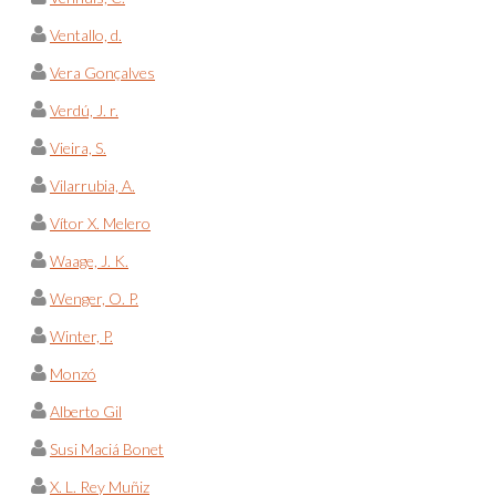
Ventallo, d.
Vera Gonçalves
Verdú, J. r.
Vieira, S.
Vilarrubia, A.
Vítor X. Melero
Waage, J. K.
Wenger, O. P.
Winter, P.
Monzó
Alberto Gil
Susi Maciá Bonet
X. L. Rey Muñiz