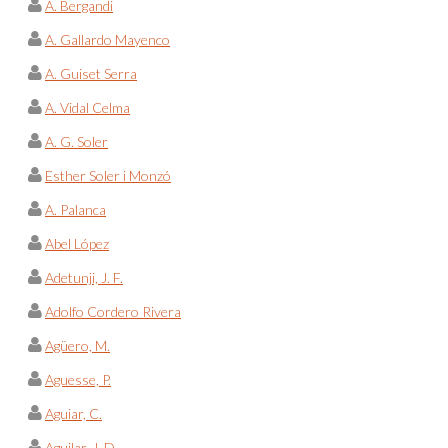
A. Bergandi
A. Gallardo Mayenco
A. Guiset Serra
A. Vidal Celma
A. G. Soler
Esther Soler i Monzó
A. Palanca
Abel López
Adetunji, J. F.
Adolfo Cordero Rivera
Agüero, M.
Aguesse, P.
Aguiar, C.
Aguilar, J. D.