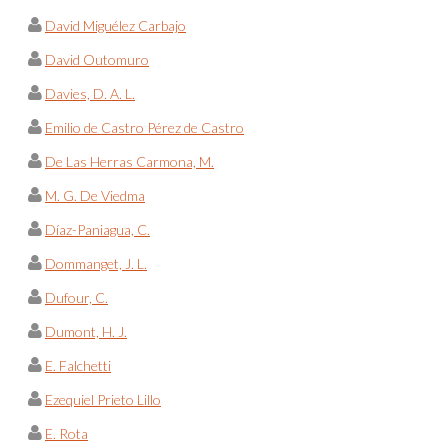
David Miguélez Carbajo
David Outomuro
Davies, D. A. L.
Emilio de Castro Pérez de Castro
De Las Herras Carmona, M.
M. G. De Viedma
Díaz-Paniagua, C.
Dommanget, J. L.
Dufour, C.
Dumont, H. J.
E. Falchetti
Ezequiel Prieto Lillo
E. Rota