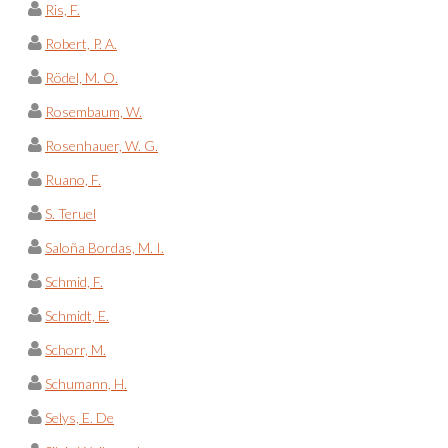
Ris, F.
Robert, P. A.
Rödel, M. O.
Rosembaum, W.
Rosenhauer, W. G.
Ruano, F.
S. Teruel
Saloña Bordas, M. I.
Schmid, F.
Schmidt, E.
Schorr, M.
Schumann, H.
Selys, E. De