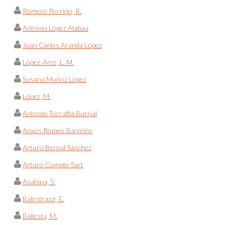
Romero Porrino, R.
Antonio López Alabau
Juan Carlos Aranda López
López-Arce, L. M.
Susana Muñoz López
López, M.
Antonio Torralba Burrial
Anxos Romeo Barreiro
Arturo Bernal Sánchez
Arturo Compte Sart
Asahina, S.
Balestrazzi, E.
Ballesta, M.