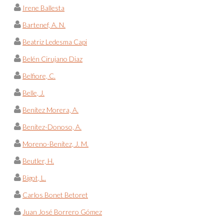
Irene Ballesta
Bartenef, A. N.
Beatriz Ledesma Capi
Belén Cirujano Diaz
Belfiore, C.
Belle, J.
Benítez Morera, A.
Benítez-Donoso, A.
Moreno-Benítez, J. M.
Beutler, H.
Bigot, L.
Carlos Bonet Betoret
Juan José Borrero Gómez