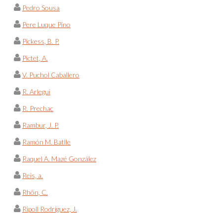
Pedro Sousa
Pere Luque Pino
Pickess, B. P.
Pictet, A.
V. Puchol Caballero
R. Arlegui
R. Prechac
Rambur, J. P.
Ramón M. Batlle
Raquel A. Mazé González
Reis, a.
Rhön, C.
Ripoll Rodríguez, J.