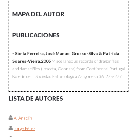
MAPA DEL AUTOR
PUBLICACIONES
- Sónia Ferreira, José Manuel Grosso-Silva & Patrícia
Soares-Vieira,2005
Miscellaneous records of dragonflies
and damselflies (Insecta, Odonata) from Continental Portugal
Boletín de la Sociedad Entomológica Aragonesa
36, 275-277
LISTA DE AUTORES
A. Anselin
Jorge Pérez