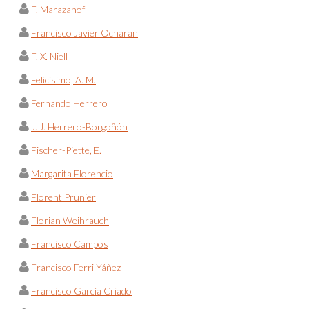
F. Marazanof
Francisco Javier Ocharan
F. X. Niell
Felicísimo, A. M.
Fernando Herrero
J. J. Herrero-Borgoñón
Fischer-Piette, E.
Margarita Florencio
Florent Prunier
Florian Weihrauch
Francisco Campos
Francisco Ferri Yáñez
Francisco García Criado