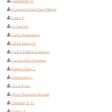
Cammaerts, R.
Francisco Jesús Cano Villegas
Capra, F.
G. Carchini
Carlos Armendariz
Carlos Nores Q.
Carlos Zaldívar Ezquerro
Carmen Díaz-Paniagua
Ramírez-Díaz, L.
Castresana, L.
César Ayres
César Pedrocchi-Renault
Chelmick, D. G.
Codina, A.