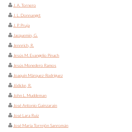
J. A. Tornero
J. L. Donnanget
J. P. Pruja
Jacquemin, G.
Jennrich, R.
Jesús M. Evangelio Pinach
Jesús Monedero Ramos
Joaquín Márquez-Rodríguez
Jödicke, R.
John L. Muddeman
José Antonio Gainzarain
José Lara Ruiz
José María Torrejón Sanromán