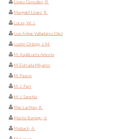
López González, R.
Margalef López, R.
Lucas, W. J.
Luis Felipe Valladares Díez
Luzón Ortega, J. M.
M. Azpilicueta Amorín
M. Estrada Miyares
M. Pavesi
M. J. Parr
M. J. Sanchiz
Mac Lachlan, R.
Macho Bariego, V.
Maibach, A.
Maluquer