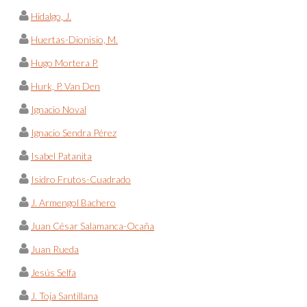
Hidalgo, J.
Huertas-Dionisio, M.
Hugo Mortera P.
Hurk, P. Van Den
Ignacio Noval
Ignacio Sendra Pérez
Isabel Patanita
Isidro Frutos-Cuadrado
J. Armengol Bachero
Juan César Salamanca-Ocaña
Juan Rueda
Jesús Selfa
J. Toja Santillana