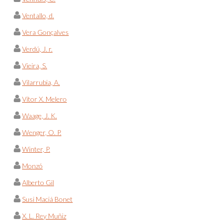
Ventallo, d.
Vera Gonçalves
Verdú, J. r.
Vieira, S.
Vilarrubia, A.
Vítor X. Melero
Waage, J. K.
Wenger, O. P.
Winter, P.
Monzó
Alberto Gil
Susi Maciá Bonet
X. L. Rey Muñiz