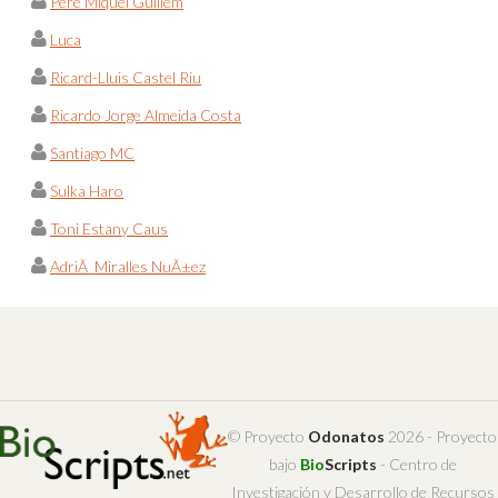
Pere Miquel Guillem
Luca
Ricard-Lluis Castel Riu
Ricardo Jorge Almeida Costa
Santiago MC
Sulka Haro
Toni Estany Caus
AdriÃ Miralles NuÃ±ez
© Proyecto
Odonatos
2026 - Proyecto
bajo
Bio
Scripts
- Centro de
Investigación y Desarrollo de Recursos