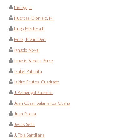
Hidalgo, J.
Huertas-Dionisio, M.
Hugo Mortera P.
Hurk, P. Van Den
Ignacio Noval
Ignacio Sendra Pérez
Isabel Patanita
Isidro Frutos-Cuadrado
J. Armengol Bachero
Juan César Salamanca-Ocaña
Juan Rueda
Jesús Selfa
J. Toja Santillana