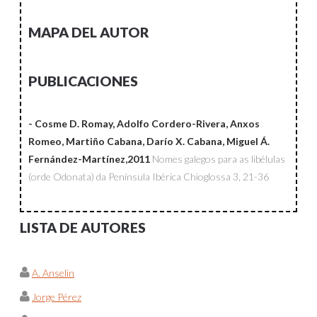
MAPA DEL AUTOR
PUBLICACIONES
- Cosme D. Romay, Adolfo Cordero-Rivera, Anxos
Romeo, Martiño Cabana, Darío X. Cabana, Miguel Á.
Fernández-Martínez,2011
Nomes galegos para as libélulas
(orde Odonata) da Península Ibérica
Chioglossa
3, 21-36
LISTA DE AUTORES
A. Anselin
Jorge Pérez