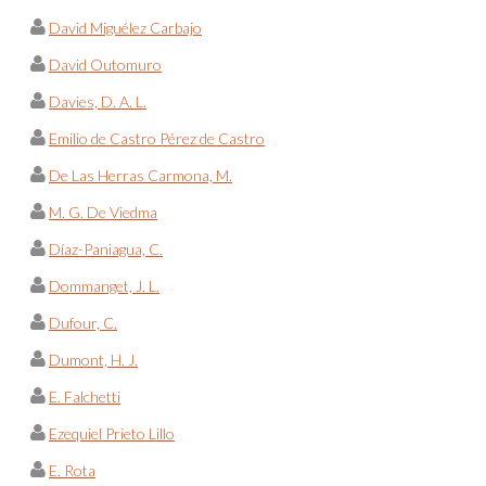
David Miguélez Carbajo
David Outomuro
Davies, D. A. L.
Emilio de Castro Pérez de Castro
De Las Herras Carmona, M.
M. G. De Viedma
Díaz-Paniagua, C.
Dommanget, J. L.
Dufour, C.
Dumont, H. J.
E. Falchetti
Ezequiel Prieto Lillo
E. Rota