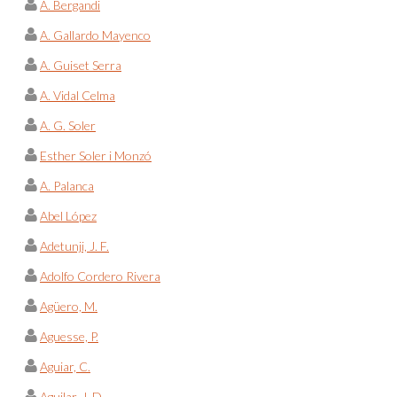
A. Bergandi
A. Gallardo Mayenco
A. Guiset Serra
A. Vidal Celma
A. G. Soler
Esther Soler i Monzó
A. Palanca
Abel López
Adetunji, J. F.
Adolfo Cordero Rivera
Agüero, M.
Aguesse, P.
Aguiar, C.
Aguilar, J. D.