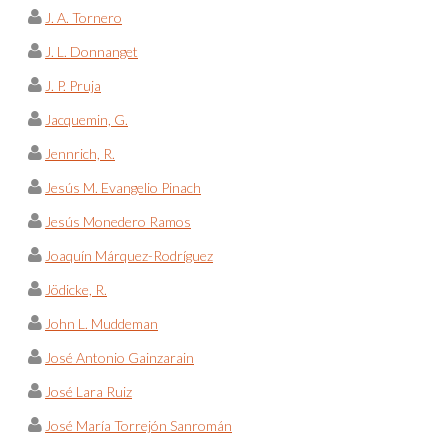
J. A. Tornero
J. L. Donnanget
J. P. Pruja
Jacquemin, G.
Jennrich, R.
Jesús M. Evangelio Pinach
Jesús Monedero Ramos
Joaquín Márquez-Rodríguez
Jödicke, R.
John L. Muddeman
José Antonio Gainzarain
José Lara Ruiz
José María Torrejón Sanromán