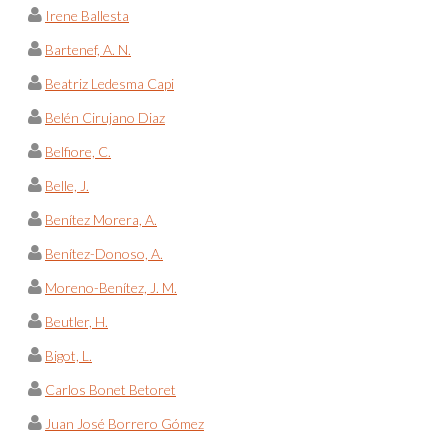
Irene Ballesta
Bartenef, A. N.
Beatriz Ledesma Capi
Belén Cirujano Diaz
Belfiore, C.
Belle, J.
Benítez Morera, A.
Benítez-Donoso, A.
Moreno-Benítez, J. M.
Beutler, H.
Bigot, L.
Carlos Bonet Betoret
Juan José Borrero Gómez