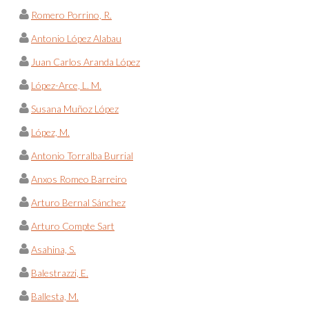
Romero Porrino, R.
Antonio López Alabau
Juan Carlos Aranda López
López-Arce, L. M.
Susana Muñoz López
López, M.
Antonio Torralba Burrial
Anxos Romeo Barreiro
Arturo Bernal Sánchez
Arturo Compte Sart
Asahina, S.
Balestrazzi, E.
Ballesta, M.