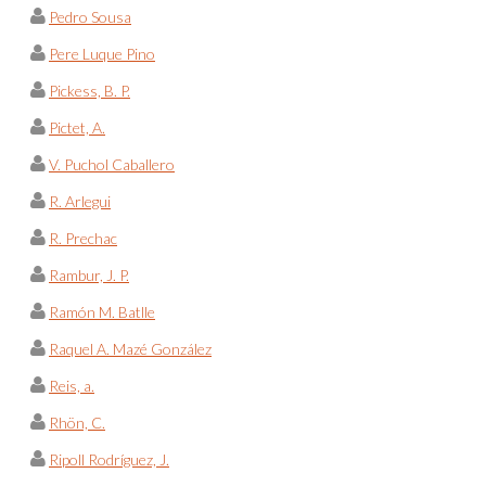
Pedro Sousa
Pere Luque Pino
Pickess, B. P.
Pictet, A.
V. Puchol Caballero
R. Arlegui
R. Prechac
Rambur, J. P.
Ramón M. Batlle
Raquel A. Mazé González
Reis, a.
Rhön, C.
Ripoll Rodríguez, J.