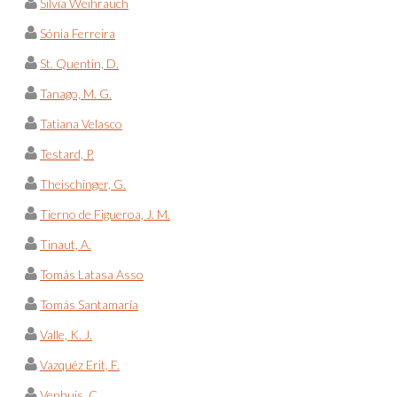
Silvia Weihrauch
Sónia Ferreira
St. Quentin, D.
Tanago, M. G.
Tatiana Velasco
Testard, P.
Theischinger, G.
Tierno de Figueroa, J. M.
Tinaut, A.
Tomás Latasa Asso
Tomás Santamaría
Valle, K. J.
Vazquéz Erit, F.
Venhuis, C.