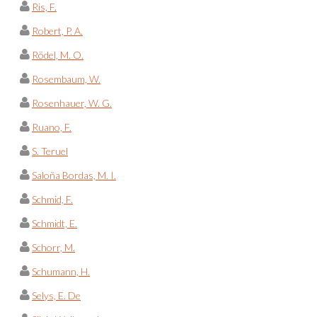
Ris, F.
Robert, P. A.
Rödel, M. O.
Rosembaum, W.
Rosenhauer, W. G.
Ruano, F.
S. Teruel
Saloña Bordas, M. I.
Schmid, F.
Schmidt, E.
Schorr, M.
Schumann, H.
Selys, E. De