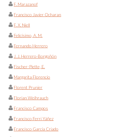
F. Marazanof
Francisco Javier Ocharan
F. X. Niell
Felicísimo, A. M.
Fernando Herrero
J. J. Herrero-Borgoñón
Fischer-Piette, E.
Margarita Florencio
Florent Prunier
Florian Weihrauch
Francisco Campos
Francisco Ferri Yáñez
Francisco García Criado