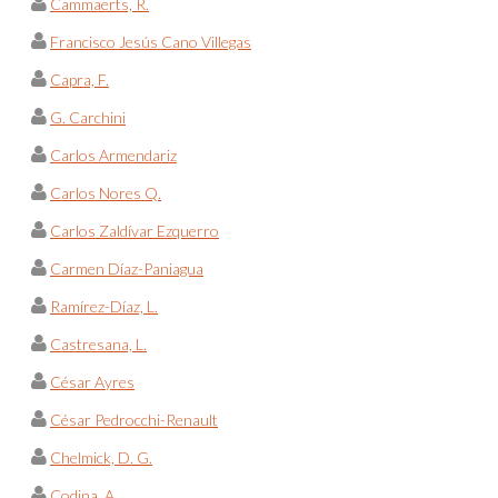
Cammaerts, R.
Francisco Jesús Cano Villegas
Capra, F.
G. Carchini
Carlos Armendariz
Carlos Nores Q.
Carlos Zaldívar Ezquerro
Carmen Díaz-Paniagua
Ramírez-Díaz, L.
Castresana, L.
César Ayres
César Pedrocchi-Renault
Chelmick, D. G.
Codina, A.