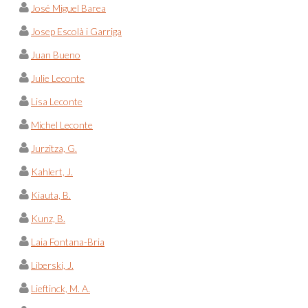
José Miguel Barea
Josep Escolà i Garriga
Juan Bueno
Julie Leconte
Lisa Leconte
Michel Leconte
Jurzitza, G.
Kahlert, J.
Kiauta, B.
Kunz, B.
Laia Fontana-Bria
Liberski, J.
Lieftinck, M. A.