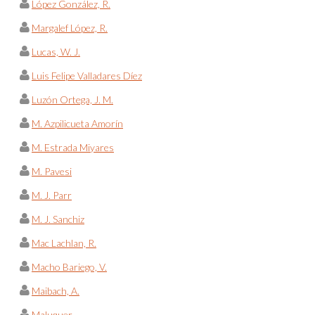
López González, R.
Margalef López, R.
Lucas, W. J.
Luis Felipe Valladares Díez
Luzón Ortega, J. M.
M. Azpilicueta Amorín
M. Estrada Miyares
M. Pavesi
M. J. Parr
M. J. Sanchiz
Mac Lachlan, R.
Macho Bariego, V.
Maibach, A.
Maluquer