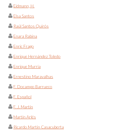
Eidmann, H.
Elsa Santos
Raúl Santos Quirós
Enara Rabina
Enric Frago
Enrique Hernández Toledo
Enrique Murria
Ernestino Maravalhas
F. Docampo Barrueco
F. Español
F. J. Martín
Martín Arlés
Ricardo Martín Casacuberta