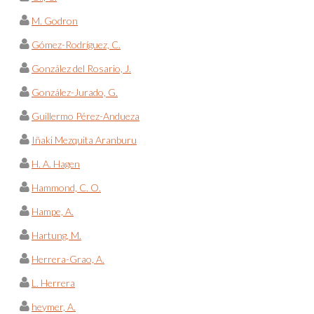
M. Godron
Gómez-Rodríguez, C.
González del Rosario, J.
González-Jurado, G.
Guillermo Pérez-Andueza
Iñaki Mezquita Aranburu
H. A. Hagen
Hammond, C. O.
Hampe, A.
Hartung, M.
Herrera-Grao, A.
L. Herrera
heymer, A.