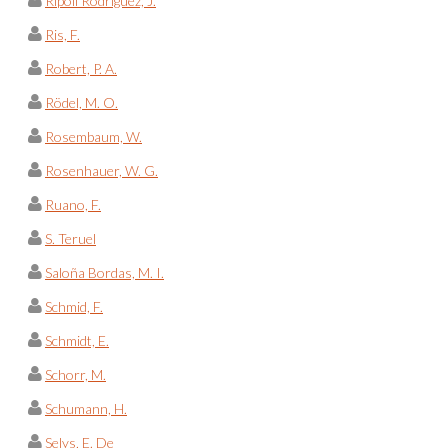
Ripoll Rodríguez, J.
Ris, F.
Robert, P. A.
Rödel, M. O.
Rosembaum, W.
Rosenhauer, W. G.
Ruano, F.
S. Teruel
Saloña Bordas, M. I.
Schmid, F.
Schmidt, E.
Schorr, M.
Schumann, H.
Selys, E. De