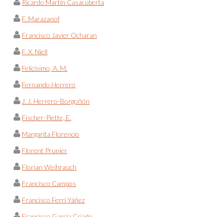
Ricardo Martín Casacuberta
F. Marazanof
Francisco Javier Ocharan
F. X. Niell
Felicísimo, A. M.
Fernando Herrero
J. J. Herrero-Borgoñón
Fischer-Piette, E.
Margarita Florencio
Florent Prunier
Florian Weihrauch
Francisco Campos
Francisco Ferri Yáñez
Francisco García Criado