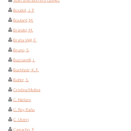
Juan José Borrero Gómez
Boudot, J. P.
Boulard, M.
Brändel, M.
Braña Vigil, F.
Bruno, S.
Bucciarelli, I.
Buchholz, K. F.
Butler, S.
Cristina Molina
C. Nielsen
C. Rey Raño
C. Utzeri
Camacho, P.