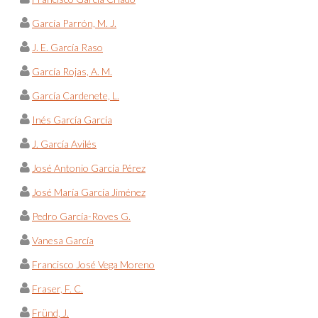
García Parrón, M. J.
J. E. García Raso
García Rojas, A. M.
García Cardenete, L.
Inés García García
J. García Avilés
José Antonio García Pérez
José María García Jiménez
Pedro García-Roves G.
Vanesa García
Francisco José Vega Moreno
Fraser, F. C.
Fründ, J.