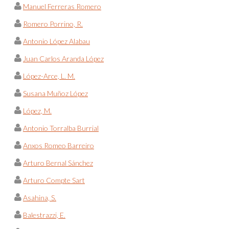
Manuel Ferreras Romero
Romero Porrino, R.
Antonio López Alabau
Juan Carlos Aranda López
López-Arce, L. M.
Susana Muñoz López
López, M.
Antonio Torralba Burrial
Anxos Romeo Barreiro
Arturo Bernal Sánchez
Arturo Compte Sart
Asahina, S.
Balestrazzi, E.