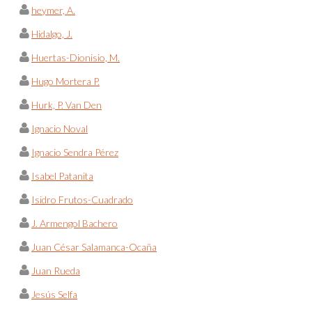
heymer, A.
Hidalgo, J.
Huertas-Dionisio, M.
Hugo Mortera P.
Hurk, P. Van Den
Ignacio Noval
Ignacio Sendra Pérez
Isabel Patanita
Isidro Frutos-Cuadrado
J. Armengol Bachero
Juan César Salamanca-Ocaña
Juan Rueda
Jesús Selfa