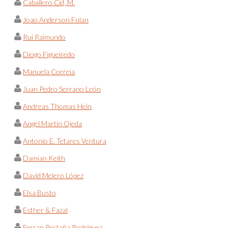
Caballero Cid, M.
Joao Anderson Fulan
Rui Raimundo
Diogo Figueiredo
Manuela Correia
Juan Pedro Serrano León
Andreas Thomas Hein
Angel Martín Ojeda
Antonio E. Tetares Ventura
Damian Keith
David Melero López
Elsa Busto
Esther & Fazal
Ferran Pestaña Rodríguez