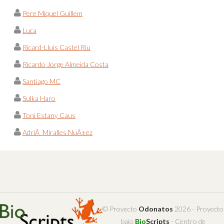
Pere Miquel Guillem
Luca
Ricard-Lluis Castel Riu
Ricardo Jorge Almeida Costa
Santiago MC
Sulka Haro
Toni Estany Caus
AdriÃ Miralles NuÃ±ez
© Proyecto
Odonatos
2026 - Proyecto
bajo
Bio
Scripts
- Centro de