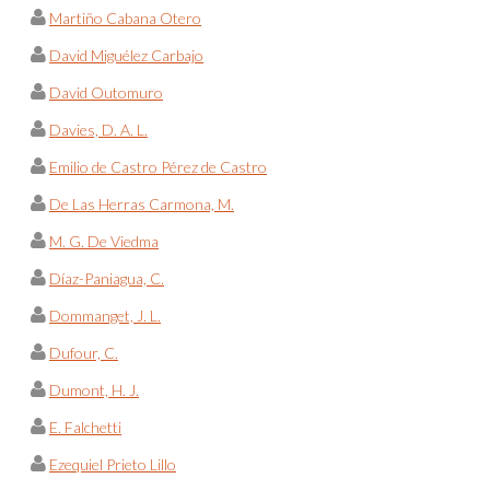
Martiño Cabana Otero
David Miguélez Carbajo
David Outomuro
Davies, D. A. L.
Emilio de Castro Pérez de Castro
De Las Herras Carmona, M.
M. G. De Viedma
Díaz-Paniagua, C.
Dommanget, J. L.
Dufour, C.
Dumont, H. J.
E. Falchetti
Ezequiel Prieto Lillo