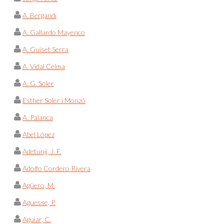
A. Bergandi
A. Gallardo Mayenco
A. Guiset Serra
A. Vidal Celma
A. G. Soler
Esther Soler i Monzó
A. Palanca
Abel López
Adetunji, J. F.
Adolfo Cordero Rivera
Agüero, M.
Aguesse, P.
Aguiar, C.