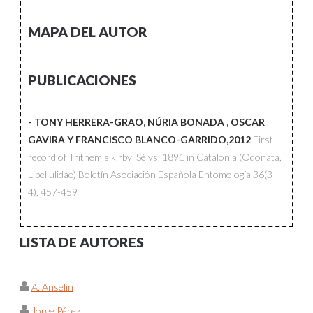
MAPA DEL AUTOR
PUBLICACIONES
- TONY HERRERA-GRAO, NÚRIA BONADA , OSCAR
GAVIRA Y FRANCISCO BLANCO-GARRIDO,2012
First
record of Trithemis kirbyi Sélys, 1891 in Catalonia (Odonata,
Libellulidae)
Boletín Asociación Española Entomología
36(3-
4), 457-459
LISTA DE AUTORES
A. Anselin
Jorge Pérez