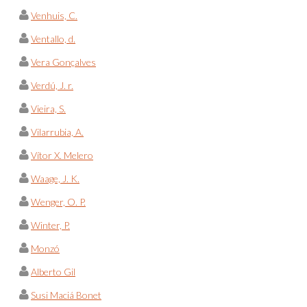
Venhuis, C.
Ventallo, d.
Vera Gonçalves
Verdú, J. r.
Vieira, S.
Vilarrubia, A.
Vítor X. Melero
Waage, J. K.
Wenger, O. P.
Winter, P.
Monzó
Alberto Gil
Susi Maciá Bonet