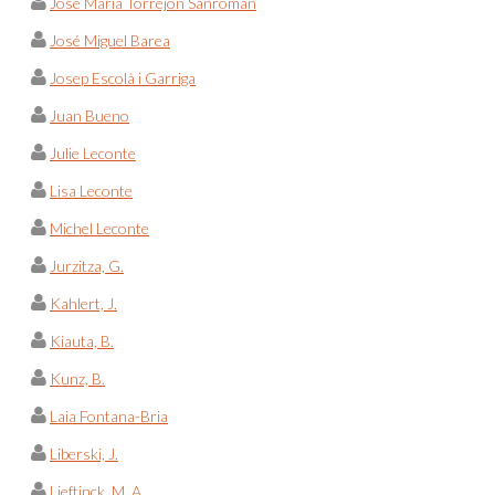
José María Torrejón Sanromán
José Miguel Barea
Josep Escolà i Garriga
Juan Bueno
Julie Leconte
Lisa Leconte
Michel Leconte
Jurzitza, G.
Kahlert, J.
Kiauta, B.
Kunz, B.
Laia Fontana-Bria
Liberski, J.
Lieftinck, M. A.