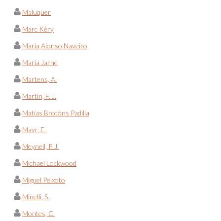
Maluquer
Marc Kéry
María Alonso Naveiro
María Jarne
Martens, A.
Martín, F. J.
Matías Brotóns Padilla
Mayr, E.
Meynell, P. J.
Michael Lockwood
Miguel Peixoto
Minelli, S.
Montes, C.