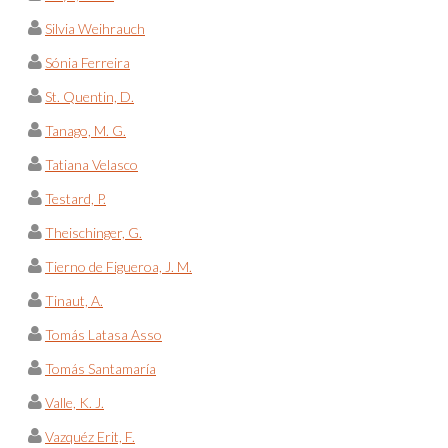
Silvia Weihrauch
Sónia Ferreira
St. Quentin, D.
Tanago, M. G.
Tatiana Velasco
Testard, P.
Theischinger, G.
Tierno de Figueroa, J. M.
Tinaut, A.
Tomás Latasa Asso
Tomás Santamaría
Valle, K. J.
Vazquéz Erit, F.