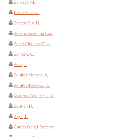
Ballesta, M.
Irene Ballesta
Bartenef, A. N.
Beatriz Ledesma Capi
Belén Cirujano Diaz
Belfiore, C.
Belle, J.
Benítez Morera, A.
Benítez-Donoso, A.
Moreno-Benítez, J. M.
Beutler, H.
Bigot, L.
Carlos Bonet Betoret