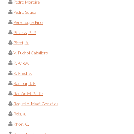
Pedro Moreira
Pedro Sousa
Pere Luque Pino
Pickess, B. P.
Pictet, A.
V. Puchol Caballero
R. Arlegui
R. Prechac
Rambur, J. P.
Ramón M. Batlle
Raquel A. Mazé González
Reis, a.
Rhön, C.