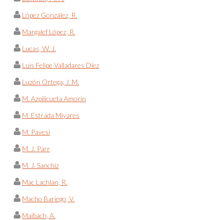
López González, R.
Margalef López, R.
Lucas, W. J.
Luis Felipe Valladares Díez
Luzón Ortega, J. M.
M. Azpilicueta Amorín
M. Estrada Miyares
M. Pavesi
M. J. Parr
M. J. Sanchiz
Mac Lachlan, R.
Macho Bariego, V.
Maibach, A.