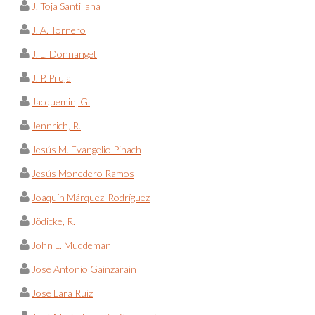
J. Toja Santillana
J. A. Tornero
J. L. Donnanget
J. P. Pruja
Jacquemin, G.
Jennrich, R.
Jesús M. Evangelio Pinach
Jesús Monedero Ramos
Joaquín Márquez-Rodríguez
Jödicke, R.
John L. Muddeman
José Antonio Gainzarain
José Lara Ruiz