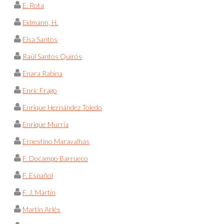
E. Rota
Eidmann, H.
Elsa Santos
Raúl Santos Quirós
Enara Rabina
Enric Frago
Enrique Hernández Toledo
Enrique Murria
Ernestino Maravalhas
F. Docampo Barrueco
F. Español
F. J. Martín
Martín Arlés