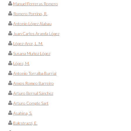
Manuel Ferreras Romero
Romero Porrino, R.
Antonio López Alabau
Juan Carlos Aranda López
López-Arce, L. M.
Susana Muñoz López
López, M.
Antonio Torralba Burrial
Anxos Romeo Barreiro
Arturo Bernal Sánchez
Arturo Compte Sart
Asahina, S.
Balestrazzi, E.