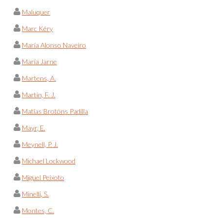
Maluquer
Marc Kéry
María Alonso Naveiro
María Jarne
Martens, A.
Martín, F. J.
Matías Brotóns Padilla
Mayr, E.
Meynell, P. J.
Michael Lockwood
Miguel Peixoto
Minelli, S.
Montes, C.