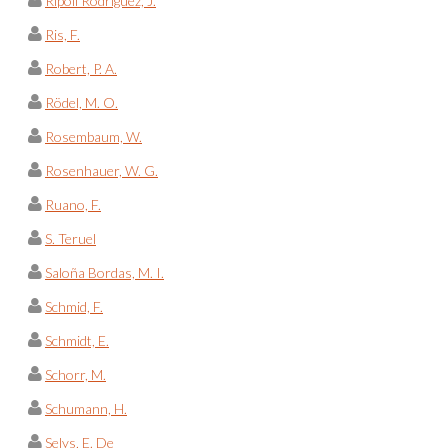
Ripoll Rodríguez, J.
Ris, F.
Robert, P. A.
Rödel, M. O.
Rosembaum, W.
Rosenhauer, W. G.
Ruano, F.
S. Teruel
Saloña Bordas, M. I.
Schmid, F.
Schmidt, E.
Schorr, M.
Schumann, H.
Selys, E. De