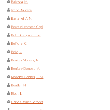
Ballesta, M.
Irene Ballesta
Bartenef, A. N.
Beatriz Ledesma Capi
Belén Cirujano Diaz
Belfiore, C.
Belle, J.
Benítez Morera, A.
Benítez-Donoso, A.
Moreno-Benítez, J. M.
Beutler, H.
Bigot, L.
Carlos Bonet Betoret