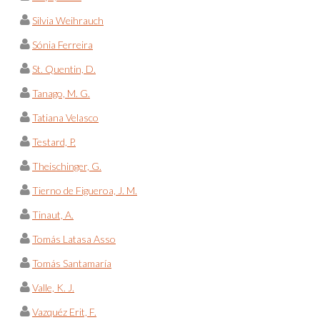
Silvia Weihrauch
Sónia Ferreira
St. Quentin, D.
Tanago, M. G.
Tatiana Velasco
Testard, P.
Theischinger, G.
Tierno de Figueroa, J. M.
Tinaut, A.
Tomás Latasa Asso
Tomás Santamaría
Valle, K. J.
Vazquéz Erit, F.