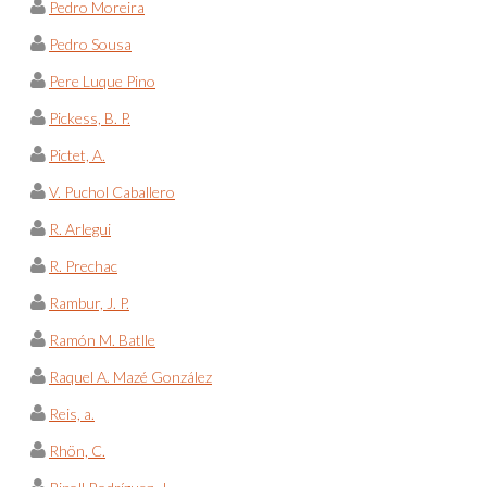
Pedro Moreira
Pedro Sousa
Pere Luque Pino
Pickess, B. P.
Pictet, A.
V. Puchol Caballero
R. Arlegui
R. Prechac
Rambur, J. P.
Ramón M. Batlle
Raquel A. Mazé González
Reis, a.
Rhön, C.