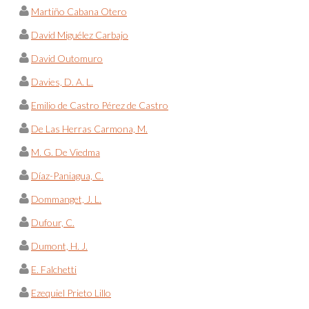
Martiño Cabana Otero
David Miguélez Carbajo
David Outomuro
Davies, D. A. L.
Emilio de Castro Pérez de Castro
De Las Herras Carmona, M.
M. G. De Viedma
Díaz-Paniagua, C.
Dommanget, J. L.
Dufour, C.
Dumont, H. J.
E. Falchetti
Ezequiel Prieto Lillo