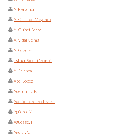
A. Bergandi
A. Gallardo Mayenco
A. Guiset Serra
A. Vidal Celma
A. G. Soler
Esther Soler i Monzó
A. Palanca
Abel López
Adetunji, J. F.
Adolfo Cordero Rivera
Agüero, M.
Aguesse, P.
Aguiar, C.