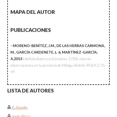
MAPA DEL AUTOR
PUBLICACIONES
- MORENO-BENÍTEZ, J.M., DE LAS HERRAS CARMONA,
M., GARCÍA CARDENETE, L. & MARTÍNEZ-GARCÍA,
A,2013
Libellula depressa (Linnaeus, 1758), nuevas
observaciones en la provincia de Málaga.
Boletín ROLA
2, 55-
59
LISTA DE AUTORES
A. Anselin
Jorge Pérez