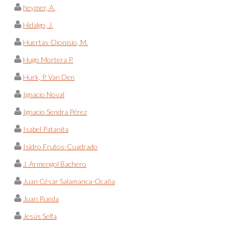
heymer, A.
Hidalgo, J.
Huertas-Dionisio, M.
Hugo Mortera P.
Hurk, P. Van Den
Ignacio Noval
Ignacio Sendra Pérez
Isabel Patanita
Isidro Frutos-Cuadrado
J. Armengol Bachero
Juan César Salamanca-Ocaña
Juan Rueda
Jesús Selfa