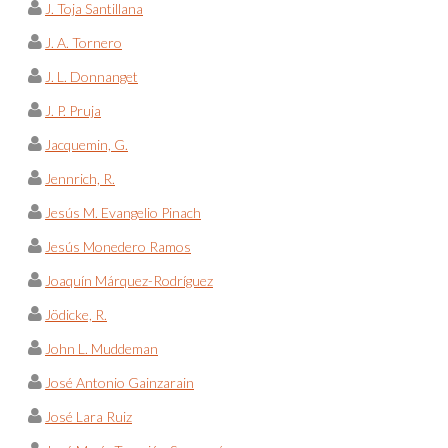
J. Toja Santillana
J. A. Tornero
J. L. Donnanget
J. P. Pruja
Jacquemin, G.
Jennrich, R.
Jesús M. Evangelio Pinach
Jesús Monedero Ramos
Joaquín Márquez-Rodríguez
Jödicke, R.
John L. Muddeman
José Antonio Gainzarain
José Lara Ruiz