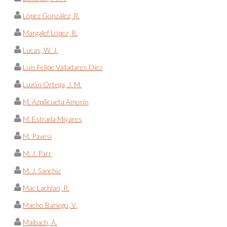
López González, R.
Margalef López, R.
Lucas, W. J.
Luis Felipe Valladares Díez
Luzón Ortega, J. M.
M. Azpilicueta Amorín
M. Estrada Miyares
M. Pavesi
M. J. Parr
M. J. Sanchiz
Mac Lachlan, R.
Macho Bariego, V.
Maibach, A.