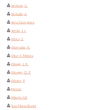
Venhuis, C.
Ventallo, d.
Vera Gonçalves
Verdú, J. r.
Vieira, S.
Vilarrubia, A.
Vítor X. Melero
Waage, J. K.
Wenger, O. P.
Winter, P.
Monzó
Alberto Gil
Susi Maciá Bonet