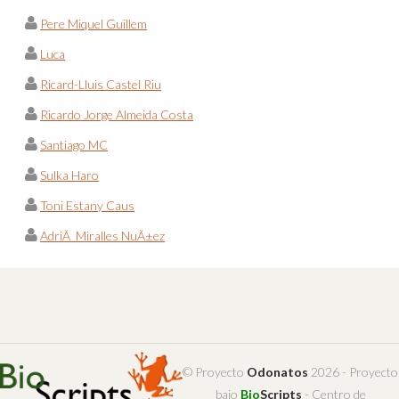
Pere Miquel Guillem
Luca
Ricard-Lluis Castel Riu
Ricardo Jorge Almeida Costa
Santiago MC
Sulka Haro
Toni Estany Caus
AdriÃ Miralles NuÃ±ez
© Proyecto
Odonatos
2026 - Proyecto
bajo
Bio
Scripts
- Centro de