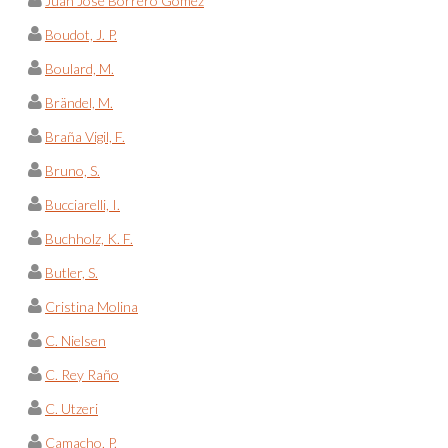
Juan José Borrero Gómez
Boudot, J. P.
Boulard, M.
Brändel, M.
Braña Vigil, F.
Bruno, S.
Bucciarelli, I.
Buchholz, K. F.
Butler, S.
Cristina Molina
C. Nielsen
C. Rey Raño
C. Utzeri
Camacho, P.