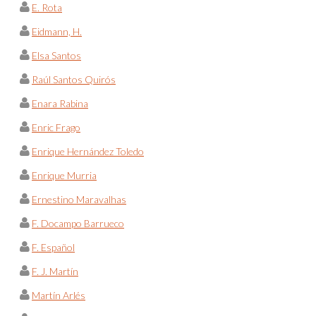
E. Rota
Eidmann, H.
Elsa Santos
Raúl Santos Quirós
Enara Rabina
Enric Frago
Enrique Hernández Toledo
Enrique Murria
Ernestino Maravalhas
F. Docampo Barrueco
F. Español
F. J. Martín
Martín Arlés