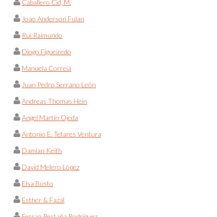
Caballero Cid, M.
Joao Anderson Fulan
Rui Raimundo
Diogo Figueiredo
Manuela Correia
Juan Pedro Serrano León
Andreas Thomas Hein
Angel Martín Ojeda
Antonio E. Tetares Ventura
Damian Keith
David Melero López
Elsa Busto
Esther & Fazal
Ferran Pestaña Rodríguez