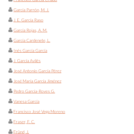
García Parrón, M. J.
J. E. García Raso
García Rojas, A. M.
García Cardenete, L.
Inés García García
J. García Avilés
José Antonio García Pérez
José María García Jiménez
Pedro García-Roves G.
Vanesa García
Francisco José Vega Moreno
Fraser, F. C.
Fründ, J.