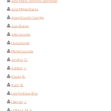
José María Torrejón Sanromán
José Miguel Barea
Josep Escolà i Garriga
Juan Bueno
Julie Leconte
Lisa Leconte
Michel Leconte
Jurzitza, G.
Kahlert, J.
Kiauta, B.
Kunz, B.
Laia Fontana-Bria
Liberski, J.
Lieftinck, M. A.