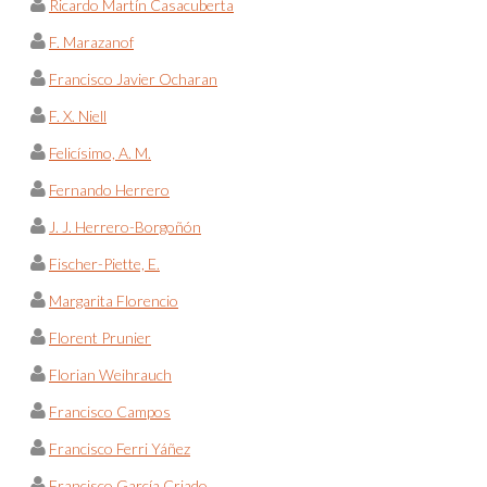
Ricardo Martín Casacuberta
F. Marazanof
Francisco Javier Ocharan
F. X. Niell
Felicísimo, A. M.
Fernando Herrero
J. J. Herrero-Borgoñón
Fischer-Piette, E.
Margarita Florencio
Florent Prunier
Florian Weihrauch
Francisco Campos
Francisco Ferri Yáñez
Francisco García Criado