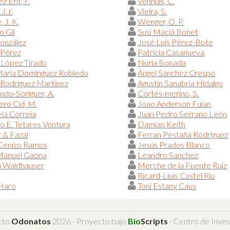
z Erit, F.
Venhuis, C.
J. r.
Vieira, S.
 J. K.
Wenger, O. P.
o Gil
Susi Maciá Bonet
onzález
José Luís Pérez-Bote
 Pérez
Patricia Casanueva
 López Tirado
Nuria Bonada
María Domínguez Robledo
Ángel Sánchez Crespo
Rodríguez Martínez
Agustín Sanabria Hidalgo
do-Soriguer, A.
Cortés-merino, S.
ero Cid, M.
Joao Anderson Fulan
la Correia
Juan Pedro Serrano León
o E. Tetares Ventura
Damian Keith
 & Fazal
Ferran Pestaña Rodríguez
 Cenizo Ramos
Jesús Prados Blanco
Manuel Gaona
Leandro Sanchez
n Waldhauser
Merche de la Fuente Ruiz
Ricard-Lluis Castel Riu
 Haro
Toni Estany Caus
cto
Odonatos
2026 - Proyecto bajo
Bio
Scripts
- Centro de Inves