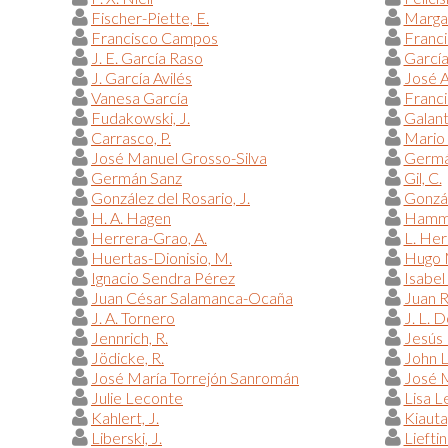
Fischer-Piette, E.
Margar
Francisco Campos
Franci
J. E. García Raso
García
J. García Avilés
José A
Vanesa García
Franc
Fudakowski, J.
Galant
Carrasco, P.
Mario 
José Manuel Grosso-Silva
Germá
Germán Sanz
Gil, C.
González del Rosario, J.
Gonzál
H. A. Hagen
Hammo
Herrera-Grao, A.
L. Her
Huertas-Dionisio, M.
Hugo 
Ignacio Sendra Pérez
Isabel
Juan César Salamanca-Ocaña
Juan 
J. A. Tornero
J. L. 
Jennrich, R.
Jesús 
Jödicke, R.
John 
José María Torrejón Sanromán
José M
Julie Leconte
Lisa L
Kahlert, J.
Kiauta
Liberski, J.
Lieftin