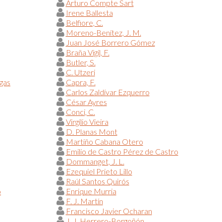
Arturo Compte Sart
Irene Ballesta
Belfiore, C.
Moreno-Benítez, J. M.
Juan José Borrero Gómez
Braña Vigil, F.
Butler, S.
C. Utzeri
egas
Capra, F.
Carlos Zaldívar Ezquerro
César Ayres
Conci, C.
Virgílio Vieira
D. Planas Mont
Martiño Cabana Otero
Emilio de Castro Pérez de Castro
Dommanget, J. L.
Ezequiel Prieto Lillo
Raúl Santos Quirós
o
Enrique Murria
F. J. Martín
Francisco Javier Ocharan
J. J. Herrero-Borgoñón