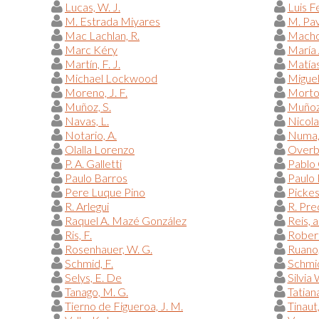
Lucas, W. J.
Luis F
M. Estrada Miyares
M. Pav
Mac Lachlan, R.
Macho 
Marc Kéry
María 
Martín, F. J.
Matías
Michael Lockwood
Miguel
Moreno, J. F.
Morton
Muñoz, S.
Muñoz
Navas, L.
Nicola
Notario, A.
Numa,
Olalla Lorenzo
Overb
P. A. Galletti
Pablo 
Paulo Barros
Paulo 
Pere Luque Pino
Pickess
R. Arlegui
R. Pre
Raquel A. Mazé González
Reis, a
Ris, F.
Robert,
Rosenhauer, W. G.
Ruano,
Schmid, F.
Schmid
Selys, E. De
Silvia
Tanago, M. G.
Tatian
Tierno de Figueroa, J. M.
Tinaut,