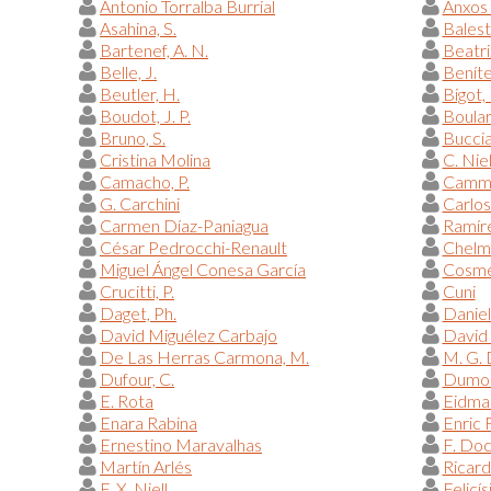
Antonio Torralba Burrial
Anxos
Asahina, S.
Balestr
Bartenef, A. N.
Beatr
Belle, J.
Beníte
Beutler, H.
Bigot, 
Boudot, J. P.
Boular
Bruno, S.
Bucciar
Cristina Molina
C. Nie
Camacho, P.
Camma
G. Carchini
Carlos
Carmen Díaz-Paniagua
Ramíre
César Pedrocchi-Renault
Chelmi
Miguel Ángel Conesa García
Cosme
Crucitti, P.
Cuni
Daget, Ph.
Danie
David Miguélez Carbajo
David
De Las Herras Carmona, M.
M. G.
Dufour, C.
Dumont
E. Rota
Eidman
Enara Rabina
Enric 
Ernestino Maravalhas
F. Do
Martín Arlés
Ricar
F. X. Niell
Felicís