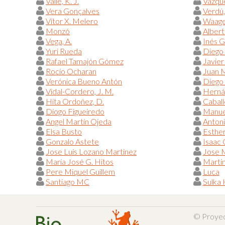
Valle, K. J.
Vazqué
Vera Gonçalves
Verdú, 
Vítor X. Melero
Waage,
Monzó
Albert
Vega, A.
Inés G
Yuri Rueda
Diego
Rafael Tamajón Gómez
Javier
Rocío Ocharan
Juan 
Verónica Bueno Antón
Diego 
Vidal-Cordero, J. M.
Hernán
Hita Ordoñez, D.
Caball
Diogo Figueiredo
Manue
Angel Martín Ojeda
Antoni
Elsa Busto
Esther
Gonzalo Astete
Isaac
Jose Luis Lozano Martinez
Jose 
María José G. Hitos
Marti
Pere Miquel Guillem
Luca
Santiago MC
Sulka
© Proye