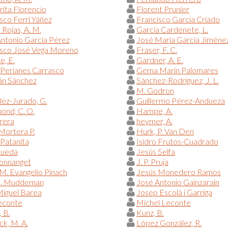
ita Florencio
Florent Prunier
sco Ferri Yáñez
Francisco García Criado
 Rojas, A. M.
García Cardenete, L.
ntonio García Pérez
José María García Jiméne
isco José Vega Moreno
Fraser, F. C.
e, E.
Gardner, A. E.
Perianes Carrasco
Gema Marín Palomares
n Sánchez
Sánchez-Rodríguez, J. L.
M. Godron
ez-Jurado, G.
Guillermo Pérez-Andueza
nd, C. O.
Hampe, A.
rera
heymer, A.
Mortera P.
Hurk, P. Van Den
 Patanita
Isidro Frutos-Cuadrado
Rueda
Jesús Selfa
Donnanget
J. P. Pruja
M. Evangelio Pinach
Jesús Monedero Ramos
L. Muddeman
José Antonio Gainzarain
iguel Barea
Josep Escolà i Garriga
econte
Michel Leconte
, B.
Kunz, B.
ck, M. A.
López González, R.