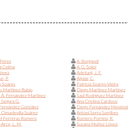
 Pérez
A. Bergandi
al Celma
A. G. Soler
López
Adetunji, J. F.
e, P.
Aguiar, C.
o Soares
Patricia Soares-Vieira
o Martínez Rubio
Diego Martínez Martínez
 Á. Fernández-Martínez
Saúl Rodríguez Martínez
 Segura G.
Ana Cristina Cardoso
 Fernández González
Diego Fernández Menénd
a Cimadevilla Suárez
Antoni Serra Sorribes
l Ferreras Romero
Romero Porrino, R.
Arce, L. M.
Susana Muñoz López