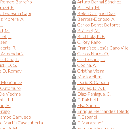
 Romeo Barreiro
Arturo Bernal Sánchez
azzi, E.
Ballesta, M.
iz Ledesma Capi
Belén Cirujano Diaz
z Morera, A.
Benítez-Donoso, A.
L.
Carlos Bonet Betoret
d, M.
Brändel, M.
elli, I.
Buchholz, K. F.
lsen
C. Rey Raño
erts, R.
Francisco Jesús Cano Vill
 Armendariz
Carlos Nores Q.
z-Díaz, L.
Castresana, L.
ck, D. G.
Codina, A.
 D. Romay
Cristina Vieira
Martorell, m.
l Menéndez
Darío X. Cabana
 Outomuro
Davies, D. A. L.
 De Viedma
Díaz-Paniagua, C.
, H. J.
E. Falchetti
n, H.
Elsa Santos
Frago
Enrique Hernández Toled
campo Barrueco
F. Español
do Martín Casacuberta
F. Marazanof
imo, A. M.
Fernando Herrero