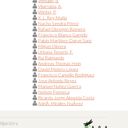
Ventallo, d.
Vilarrubia, A.
Winter, P.
X. L. Rey Muñiz
Nacho Sendra Pérez
Rafael Obregón Romero
Francisco Blanco Garrido
Pablo Martínez-Darve Sanz
Miguel Olivera
Urbano Tenorio, F.
Rui Raimundo
Andreas Thomas Hein
David Melero López
Francisco Camello Rodriguez
Jose Antonio Reyes
Manuel Nuñez Guerra
Nelson Fonseca
Ricardo Jorge Almeida Costa
AdriÃ Miralles NuÃ±ez
tigación y