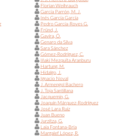
Florian Weihrauch
García Parrón, M. J.
Inés García García
z
Pedro García-Roves G.
Fründ, J.
Gavira, Ó.
Genaro da Silva
Sara Sánchez
Gómez-Rodríguez, C.
Iñaki Mezquita Aranburu
Hartung, M.
Hidalgo, J.
Ignacio Noval
J. Armengol Bachero
J. Toja Santillana
Jacquemin, G.
Joaquín Márquez-Rodríguez
José Lara Ruiz
Juan Bueno
Jurzitza, G.
Laia Fontana-Bria
Margalef López, R.