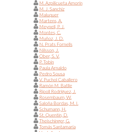
M. Azpilicueta Amorín
M. J. Sanchiz
Maluquer
Martens, A.
Meynell, P. J.
Montes, C.
Muñoz, J. D.
N. Prats Fornells
Nilsson, J.
Ober, S. V.
P. Tobin
Paula Arnaldo
Pedro Sousa
V. Puchol Caballero
Ramón M. Batlle
Ripoll Rodríguez, J.
Rosembaum, W.
Saloña Bordas, M. I.
Schumann, H.
St. Quentin, D.
Theischinger, G.
Tomás Santamaría