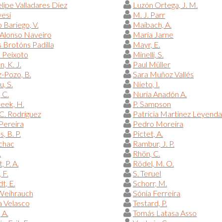
elipe Valladares Díez
Luzón Ortega, J. M.
esi
M. J. Parr
Bariego, V.
Maibach, A.
Alonso Naveiro
María Jarne
 Brotóns Padilla
Mayr, E.
 Peixoto
Minelli, S.
, K. J.
Paul Müller
-Pozo, B.
Sara Muñoz Vallés
u, S.
Nieto, I.
 C.
Nuria Anadón A.
eek, H.
P. Sampson
C. Rodríguez
Patricia Martinez Leyenda
Pereira
Pedro Moreira
, B. P.
Pictet, A.
chac
Rambur, J. P.
.
Rhön, C.
 P. A.
Rödel, M. O.
 F.
S. Teruel
t, E.
Schorr, M.
 Weihrauch
Sónia Ferreira
a Velasco
Testard, P.
 A.
Tomás Latasa Asso