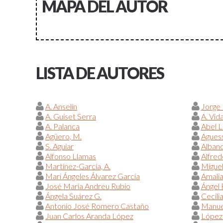
MAPA DEL AUTOR
LISTA DE AUTORES
A. Anselin
Jorge
A. Guiset Serra
A. Vid
A. Palanca
Abel 
Agüero, M.
Aguess
S. Aguiar
Alban
Alfonso Llamas
Alfred
Martínez-García, A.
Miguel
Mari Ángeles Álvarez García
Amalia
José María Andreu Rubio
Ángel
Ángela Suárez G.
Cecili
Antonio José Romero Castaño
Manue
Juan Carlos Aranda López
López-