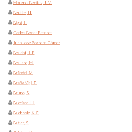
Moreno-Benítez, J. M.
Beutler, H.
Bigot, L.
Carlos Bonet Betoret
Juan José Borrero Gómez
Boudot, J. P.
Boulard, M.
Brändel, M.
Braña Vigil, F.
Bruno, S.
Bucciarelli, I.
Buchholz, K. F.
Butler, S.