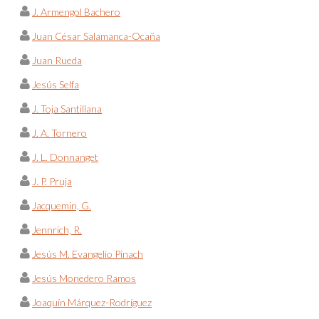
J. Armengol Bachero
Juan César Salamanca-Ocaña
Juan Rueda
Jesús Selfa
J. Toja Santillana
J. A. Tornero
J. L. Donnanget
J. P. Pruja
Jacquemin, G.
Jennrich, R.
Jesús M. Evangelio Pinach
Jesús Monedero Ramos
Joaquín Márquez-Rodríguez