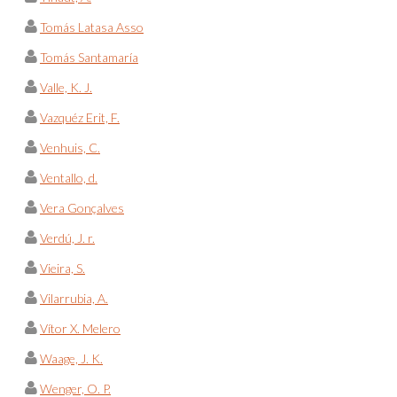
Tomás Latasa Asso
Tomás Santamaría
Valle, K. J.
Vazquéz Erit, F.
Venhuis, C.
Ventallo, d.
Vera Gonçalves
Verdú, J. r.
Vieira, S.
Vilarrubia, A.
Vítor X. Melero
Waage, J. K.
Wenger, O. P.