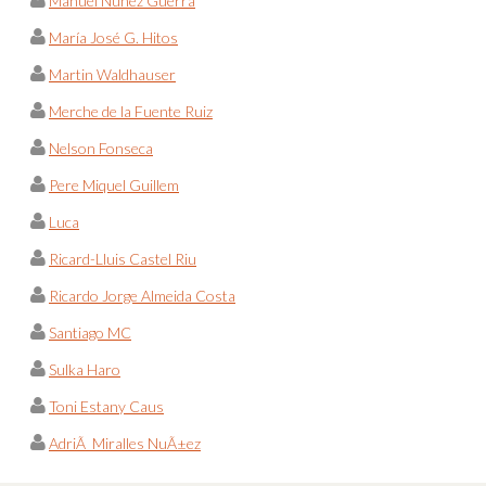
Manuel Nuñez Guerra
María José G. Hitos
Martin Waldhauser
Merche de la Fuente Ruiz
Nelson Fonseca
Pere Miquel Guillem
Luca
Ricard-Lluis Castel Riu
Ricardo Jorge Almeida Costa
Santiago MC
Sulka Haro
Toni Estany Caus
AdriÃ Miralles NuÃ±ez