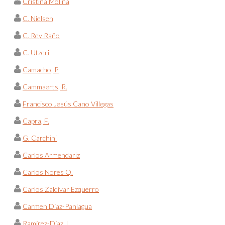
Cristina Molina
C. Nielsen
C. Rey Raño
C. Utzeri
Camacho, P.
Cammaerts, R.
Francisco Jesús Cano Villegas
Capra, F.
G. Carchini
Carlos Armendariz
Carlos Nores Q.
Carlos Zaldívar Ezquerro
Carmen Díaz-Paniagua
Ramírez-Díaz, L.