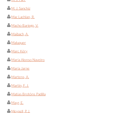
M. J. Sanchiz
Mac Lachlan, R.
Macho Bariego, V.
Maibach, A.
Maluquer
Marc Kéry
María Alonso Naveiro
María Jarne
Martens, A.
Martín, F. J.
Matías Brotóns Padilla
Mayr, E.
Meynell, P. J.