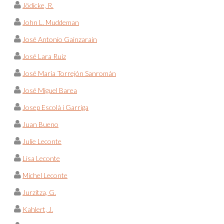
Jödicke, R.
John L. Muddeman
José Antonio Gainzarain
José Lara Ruiz
José María Torrejón Sanromán
José Miguel Barea
Josep Escolà i Garriga
Juan Bueno
Julie Leconte
Lisa Leconte
Michel Leconte
Jurzitza, G.
Kahlert, J.