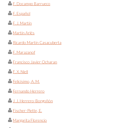
F. Docampo Barrueco
F. Español
F. J. Martín
Martín Arlés
Ricardo Martín Casacuberta
F. Marazanof
Francisco Javier Ocharan
F. X. Niell
Felicísimo, A. M.
Fernando Herrero
J. J. Herrero-Borgoñón
Fischer-Piette, E.
Margarita Florencio