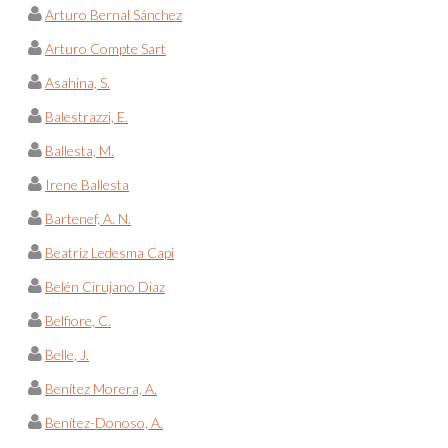
Arturo Bernal Sánchez
Arturo Compte Sart
Asahina, S.
Balestrazzi, E.
Ballesta, M.
Irene Ballesta
Bartenef, A. N.
Beatriz Ledesma Capi
Belén Cirujano Diaz
Belfiore, C.
Belle, J.
Benítez Morera, A.
Benítez-Donoso, A.