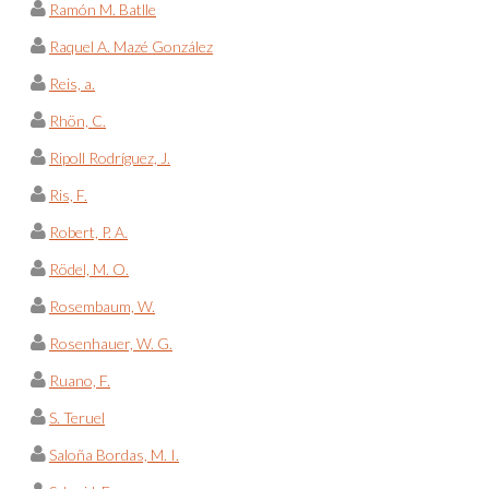
Ramón M. Batlle
Raquel A. Mazé González
Reis, a.
Rhön, C.
Ripoll Rodríguez, J.
Ris, F.
Robert, P. A.
Rödel, M. O.
Rosembaum, W.
Rosenhauer, W. G.
Ruano, F.
S. Teruel
Saloña Bordas, M. I.