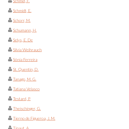
Schmid, F.
Schmidt, E.
Schorr, M.
Schumann, H.
Selys, E. De
Silvia Weihrauch
Sónia Ferreira
St. Quentin, D.
Tanago, M. G.
Tatiana Velasco
Testard, P.
Theischinger, G.
Tierno de Figueroa, J. M.
Tinaut, A.