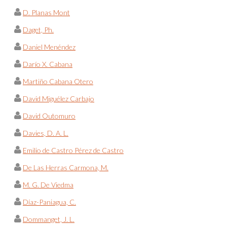
D. Planas Mont
Daget, Ph.
Daniel Menéndez
Darío X. Cabana
Martiño Cabana Otero
David Miguélez Carbajo
David Outomuro
Davies, D. A. L.
Emilio de Castro Pérez de Castro
De Las Herras Carmona, M.
M. G. De Viedma
Díaz-Paniagua, C.
Dommanget, J. L.