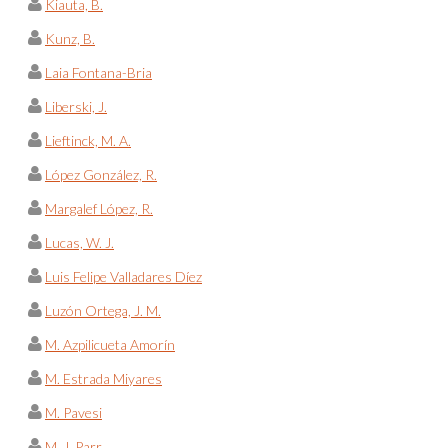
Kiauta, B.
Kunz, B.
Laia Fontana-Bria
Liberski, J.
Lieftinck, M. A.
López González, R.
Margalef López, R.
Lucas, W. J.
Luis Felipe Valladares Díez
Luzón Ortega, J. M.
M. Azpilicueta Amorín
M. Estrada Miyares
M. Pavesi
M. J. Parr