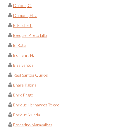
Dufour, C.
Dumont, H. J.
E. Falchetti
Ezequiel Prieto Lillo
E. Rota
Eidmann, H.
Elsa Santos
Raúl Santos Quirós
Enara Rabina
Enric Frago
Enrique Hernández Toledo
Enrique Murria
Ernestino Maravalhas