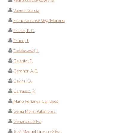
Pedro García-Roves G.
Vanesa García
Francisco José Vega Moreno
Fraser, F. C.
Fründ, J.
Fudakowski, J.
Galante, E.
Gardner, A. E.
Gavira, Ó.
Carrasco, P.
Mario Perianes Carrasco
Gema Marín Palomares
Genaro da Silva
José Manuel Grosso-Silva