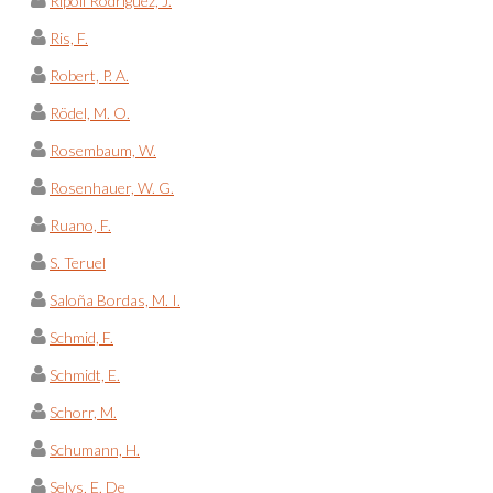
Ripoll Rodríguez, J.
Ris, F.
Robert, P. A.
Rödel, M. O.
Rosembaum, W.
Rosenhauer, W. G.
Ruano, F.
S. Teruel
Saloña Bordas, M. I.
Schmid, F.
Schmidt, E.
Schorr, M.
Schumann, H.
Selys, E. De