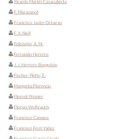
Ricardo Martín Casacuberta
F. Marazanof
Francisco Javier Ocharan
F. X. Niell
Felicísimo, A. M.
Fernando Herrero
J. J. Herrero-Borgoñón
Fischer-Piette, E.
Margarita Florencio
Florent Prunier
Florian Weihrauch
Francisco Campos
Francisco Ferri Yáñez
Francisco García Criado