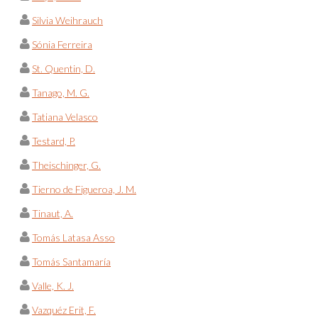
Silvia Weihrauch
Sónia Ferreira
St. Quentin, D.
Tanago, M. G.
Tatiana Velasco
Testard, P.
Theischinger, G.
Tierno de Figueroa, J. M.
Tinaut, A.
Tomás Latasa Asso
Tomás Santamaría
Valle, K. J.
Vazquéz Erit, F.