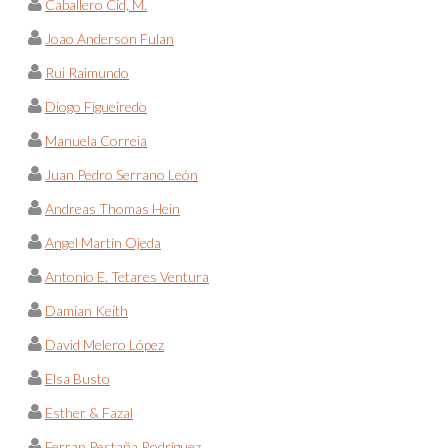
Caballero Cid, M.
Joao Anderson Fulan
Rui Raimundo
Diogo Figueiredo
Manuela Correia
Juan Pedro Serrano León
Andreas Thomas Hein
Angel Martín Ojeda
Antonio E. Tetares Ventura
Damian Keith
David Melero López
Elsa Busto
Esther & Fazal
Ferran Pestaña Rodríguez