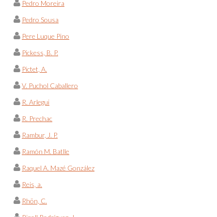
Pedro Moreira
Pedro Sousa
Pere Luque Pino
Pickess, B. P.
Pictet, A.
V. Puchol Caballero
R. Arlegui
R. Prechac
Rambur, J. P.
Ramón M. Batlle
Raquel A. Mazé González
Reis, a.
Rhön, C.