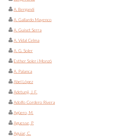
A. Bergandi
A. Gallardo Mayenco
A. Guiset Serra
A. Vidal Celma
A. G. Soler
Esther Soler i Monzó
A. Palanca
Abel López
Adetunji, J. F.
Adolfo Cordero Rivera
Agüero, M.
Aguesse, P.
Aguiar, C.