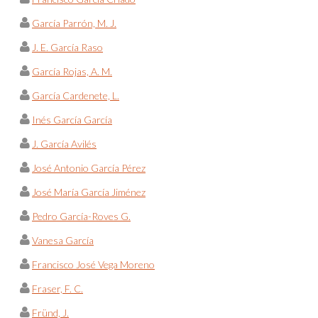
García Parrón, M. J.
J. E. García Raso
García Rojas, A. M.
García Cardenete, L.
Inés García García
J. García Avilés
José Antonio García Pérez
José María García Jiménez
Pedro García-Roves G.
Vanesa García
Francisco José Vega Moreno
Fraser, F. C.
Fründ, J.