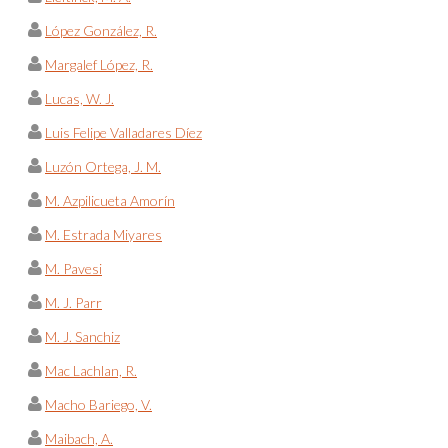
López González, R.
Margalef López, R.
Lucas, W. J.
Luis Felipe Valladares Díez
Luzón Ortega, J. M.
M. Azpilicueta Amorín
M. Estrada Miyares
M. Pavesi
M. J. Parr
M. J. Sanchiz
Mac Lachlan, R.
Macho Bariego, V.
Maibach, A.