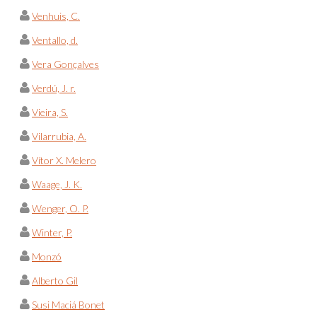
Venhuis, C.
Ventallo, d.
Vera Gonçalves
Verdú, J. r.
Vieira, S.
Vilarrubia, A.
Vítor X. Melero
Waage, J. K.
Wenger, O. P.
Winter, P.
Monzó
Alberto Gil
Susi Maciá Bonet