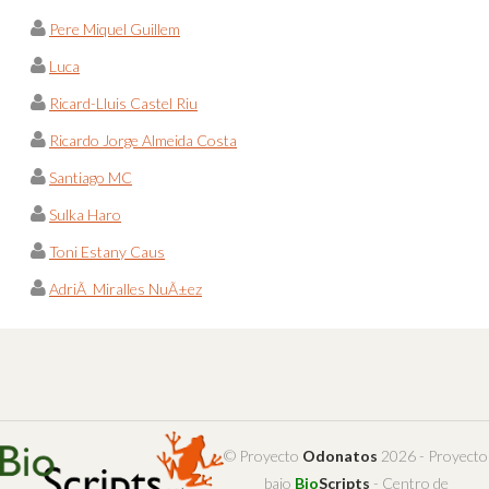
Pere Miquel Guillem
Luca
Ricard-Lluis Castel Riu
Ricardo Jorge Almeida Costa
Santiago MC
Sulka Haro
Toni Estany Caus
AdriÃ Miralles NuÃ±ez
© Proyecto
Odonatos
2026 - Proyecto
bajo
Bio
Scripts
- Centro de