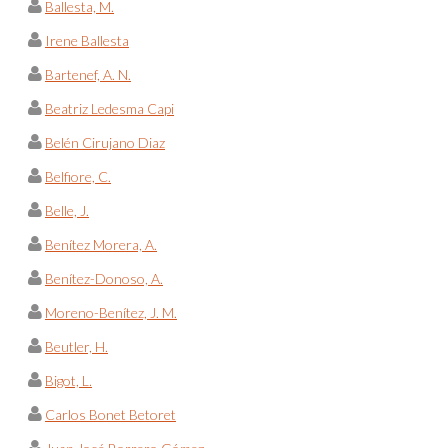
Ballesta, M.
Irene Ballesta
Bartenef, A. N.
Beatriz Ledesma Capi
Belén Cirujano Diaz
Belfiore, C.
Belle, J.
Benítez Morera, A.
Benítez-Donoso, A.
Moreno-Benítez, J. M.
Beutler, H.
Bigot, L.
Carlos Bonet Betoret