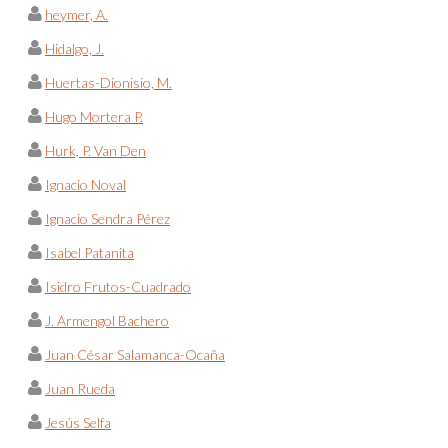
heymer, A.
Hidalgo, J.
Huertas-Dionisio, M.
Hugo Mortera P.
Hurk, P. Van Den
Ignacio Noval
Ignacio Sendra Pérez
Isabel Patanita
Isidro Frutos-Cuadrado
J. Armengol Bachero
Juan César Salamanca-Ocaña
Juan Rueda
Jesús Selfa