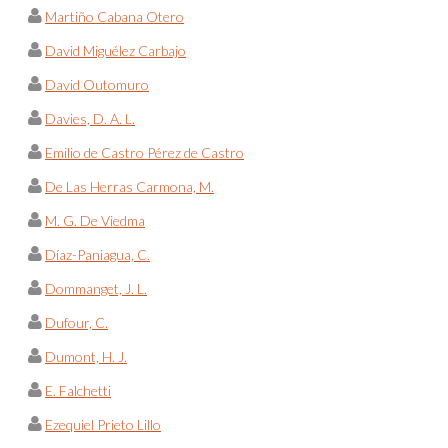
Martiño Cabana Otero
David Miguélez Carbajo
David Outomuro
Davies, D. A. L.
Emilio de Castro Pérez de Castro
De Las Herras Carmona, M.
M. G. De Viedma
Díaz-Paniagua, C.
Dommanget, J. L.
Dufour, C.
Dumont, H. J.
E. Falchetti
Ezequiel Prieto Lillo