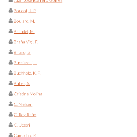
Juan José Borrero Gómez
Boudot, J. P.
Boulard, M.
Brändel, M.
Braña Vigil, F.
Bruno, S.
Bucciarelli, I.
Buchholz, K. F.
Butler, S.
Cristina Molina
C. Nielsen
C. Rey Raño
C. Utzeri
Camacho, P.