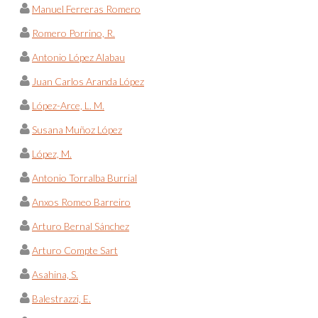
Manuel Ferreras Romero
Romero Porrino, R.
Antonio López Alabau
Juan Carlos Aranda López
López-Arce, L. M.
Susana Muñoz López
López, M.
Antonio Torralba Burrial
Anxos Romeo Barreiro
Arturo Bernal Sánchez
Arturo Compte Sart
Asahina, S.
Balestrazzi, E.