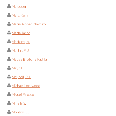
Maluquer
Marc Kéry
María Alonso Naveiro
María Jarne
Martens, A.
Martín, F. J.
Matías Brotóns Padilla
Mayr, E.
Meynell, P. J.
Michael Lockwood
Miguel Peixoto
Minelli, S.
Montes, C.