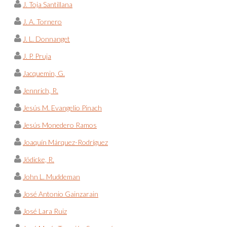
J. Toja Santillana
J. A. Tornero
J. L. Donnanget
J. P. Pruja
Jacquemin, G.
Jennrich, R.
Jesús M. Evangelio Pinach
Jesús Monedero Ramos
Joaquín Márquez-Rodríguez
Jödicke, R.
John L. Muddeman
José Antonio Gainzarain
José Lara Ruiz