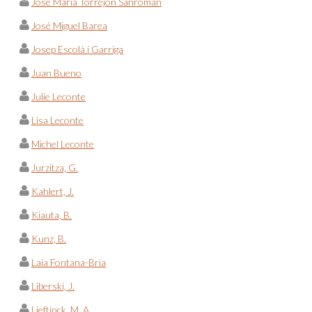
José María Torrejón Sanromán
José Miguel Barea
Josep Escolà i Garriga
Juan Bueno
Julie Leconte
Lisa Leconte
Michel Leconte
Jurzitza, G.
Kahlert, J.
Kiauta, B.
Kunz, B.
Laia Fontana-Bria
Liberski, J.
Lieftinck, M. A.