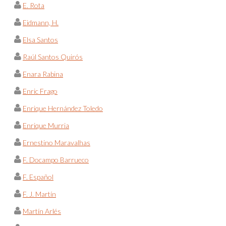
E. Rota
Eidmann, H.
Elsa Santos
Raúl Santos Quirós
Enara Rabina
Enric Frago
Enrique Hernández Toledo
Enrique Murria
Ernestino Maravalhas
F. Docampo Barrueco
F. Español
F. J. Martín
Martín Arlés