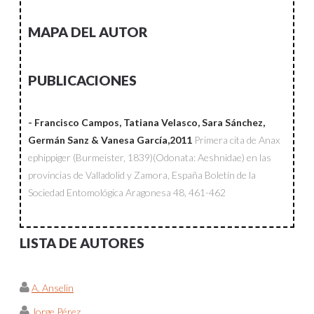
MAPA DEL AUTOR
PUBLICACIONES
- Francisco Campos, Tatiana Velasco, Sara Sánchez,
Germán Sanz & Vanesa García,2011
Primera cita de Anax
ephippiger (Burmeister, 1839)(Odonata: Aeshnidae) en las
provincias de Valladolid y Zamora, España
Boletín de la
Sociedad Entomológica Aragonesa
48, 461-462
LISTA DE AUTORES
A. Anselin
Jorge Pérez