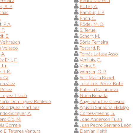
Pereira
Pedro Moreira
, B. P.
Pictet, A.
chac
Rambur, J. P.
.
Rhön, C.
 P. A.
Rödel, M. O.
 F.
S. Teruel
t, E.
Schorr, M.
 Weihrauch
Sónia Ferreira
a Velasco
Testard, P.
 A.
Tomás Latasa Asso
z Erit, F.
Venhuis, C.
J. r.
Vieira, S.
 J. K.
Wenger, O. P.
o Gil
Susi Maciá Bonet
onzález
José Luís Pérez-Bote
 Pérez
Patricia Casanueva
 López Tirado
Nuria Bonada
María Domínguez Robledo
Ángel Sánchez Crespo
Rodríguez Martínez
Agustín Sanabria Hidalgo
do-Soriguer, A.
Cortés-merino, S.
ero Cid, M.
Joao Anderson Fulan
la Correia
Juan Pedro Serrano León
o E. Tetares Ventura
Damian Keith