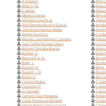
A. Palanca
Abel 
Agüero, M.
Aguess
S. Aguiar
Alban
Alfonso Llamas
Alfred
Martínez-García, A.
Miguel
Mari Ángeles Álvarez García
Amalia
José María Andreu Rubio
Ángel
Ángela Suárez G.
Cecili
Antonio José Romero Castaño
Manue
Juan Carlos Aranda López
López-
Antonio Torralba Burrial
Anxos
Asahina, S.
Balestr
Bartenef, A. N.
Beatr
Belle, J.
Beníte
Beutler, H.
Bigot, 
Boudot, J. P.
Boular
Bruno, S.
Bucciar
Cristina Molina
C. Nie
Camacho, P.
Camma
G. Carchini
Carlos
Carmen Díaz-Paniagua
Ramíre
César Pedrocchi-Renault
Chelmi
Miguel Ángel Conesa García
Cosme