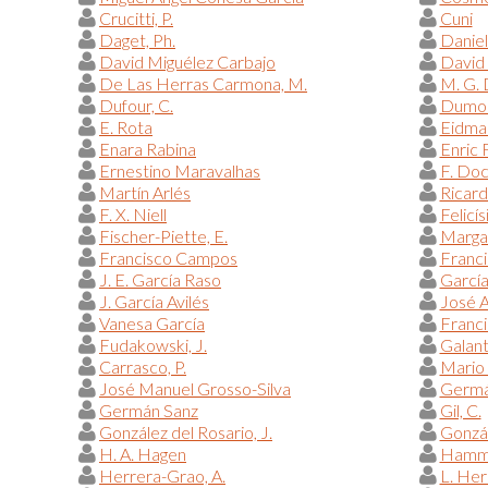
Crucitti, P.
Cuni
Daget, Ph.
Danie
David Miguélez Carbajo
David
De Las Herras Carmona, M.
M. G.
Dufour, C.
Dumont
E. Rota
Eidman
Enara Rabina
Enric 
Ernestino Maravalhas
F. Do
Martín Arlés
Ricar
F. X. Niell
Felicís
Fischer-Piette, E.
Margar
Francisco Campos
Franci
J. E. García Raso
García
J. García Avilés
José A
Vanesa García
Franc
Fudakowski, J.
Galant
Carrasco, P.
Mario 
José Manuel Grosso-Silva
Germá
Germán Sanz
Gil, C.
González del Rosario, J.
Gonzál
H. A. Hagen
Hammo
Herrera-Grao, A.
L. Her