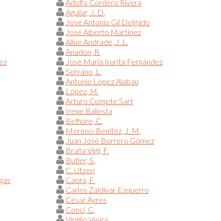
Adolfo Cordero Rivera
Aguilar, J. D.
José Antonio Gil Delgado
José Alberto Martínez
Allue Andrade, J. L.
Anadon, R.
ez
José María Irurita Fernández
Serrano, L.
Antonio López Alabau
López, M.
Arturo Compte Sart
Irene Ballesta
Belfiore, C.
Moreno-Benítez, J. M.
Juan José Borrero Gómez
Braña Vigil, F.
Butler, S.
C. Utzeri
egas
Capra, F.
Carlos Zaldívar Ezquerro
César Ayres
Conci, C.
Virgílio Vieira