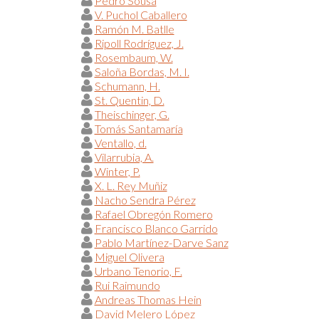
Pedro Sousa
V. Puchol Caballero
Ramón M. Batlle
Ripoll Rodríguez, J.
Rosembaum, W.
Saloña Bordas, M. I.
Schumann, H.
St. Quentin, D.
Theischinger, G.
Tomás Santamaría
Ventallo, d.
Vilarrubia, A.
Winter, P.
X. L. Rey Muñiz
Nacho Sendra Pérez
Rafael Obregón Romero
Francisco Blanco Garrido
Pablo Martínez-Darve Sanz
Miguel Olivera
Urbano Tenorio, F.
Rui Raimundo
Andreas Thomas Hein
David Melero López