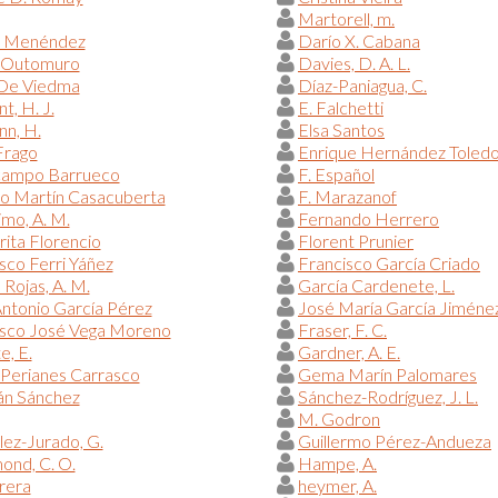
Martorell, m.
l Menéndez
Darío X. Cabana
 Outomuro
Davies, D. A. L.
 De Viedma
Díaz-Paniagua, C.
, H. J.
E. Falchetti
n, H.
Elsa Santos
Frago
Enrique Hernández Toled
campo Barrueco
F. Español
do Martín Casacuberta
F. Marazanof
imo, A. M.
Fernando Herrero
ita Florencio
Florent Prunier
sco Ferri Yáñez
Francisco García Criado
 Rojas, A. M.
García Cardenete, L.
ntonio García Pérez
José María García Jiméne
isco José Vega Moreno
Fraser, F. C.
e, E.
Gardner, A. E.
Perianes Carrasco
Gema Marín Palomares
n Sánchez
Sánchez-Rodríguez, J. L.
M. Godron
ez-Jurado, G.
Guillermo Pérez-Andueza
nd, C. O.
Hampe, A.
rera
heymer, A.