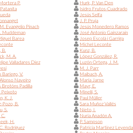
Mortera P.
Hurk, P. Van Den
 Patanita
Isidro Frutos-Cuadrado
Rueda
Jesús Selfa
Donnanget
J. P. Pruja
M. Evangelio Pinach
Jesús Monedero Ramos
L. Muddeman
José Antonio Gainzarain
iguel Barea
Josep Escolà i Garriga
econte
Michel Leconte
, B.
Kunz, B.
ck, M. A.
López González, R.
elipe Valladares Díez
Luzón Ortega, J. M.
esi
M. J. Parr
Bariego, V.
Maibach, A.
Alonso Naveiro
María Jarne
 Brotóns Padilla
Mayr, E.
 Peixoto
Minelli, S.
, K. J.
Paul Müller
-Pozo, B.
Sara Muñoz Vallés
u, S.
Nieto, I.
 C.
Nuria Anadón A.
eek, H.
P. Sampson
C. Rodríguez
Patricia Martinez Leyenda