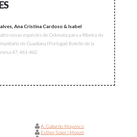
ES
çalves, Ana Cristina Cardoso & Isabel
atro novas espécies de Odonata para a Ribeira do
omunitário do Guadiana (Portugal)
Boletín de la
onesa
47, 461-462
A. Gallardo Mayenco
Esther Soler i Monzó