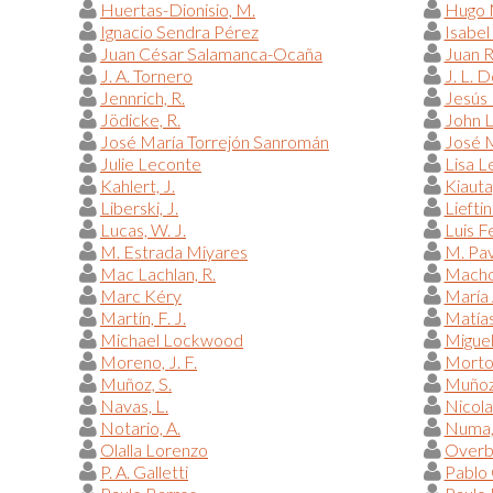
Huertas-Dionisio, M.
Hugo 
Ignacio Sendra Pérez
Isabel
Juan César Salamanca-Ocaña
Juan 
J. A. Tornero
J. L. 
Jennrich, R.
Jesús 
Jödicke, R.
John 
José María Torrejón Sanromán
José M
Julie Leconte
Lisa L
Kahlert, J.
Kiauta
Liberski, J.
Lieftin
Lucas, W. J.
Luis F
M. Estrada Miyares
M. Pav
Mac Lachlan, R.
Macho 
Marc Kéry
María 
Martín, F. J.
Matías
Michael Lockwood
Miguel
Moreno, J. F.
Morton
Muñoz, S.
Muñoz
Navas, L.
Nicola
Notario, A.
Numa,
Olalla Lorenzo
Overb
P. A. Galletti
Pablo 