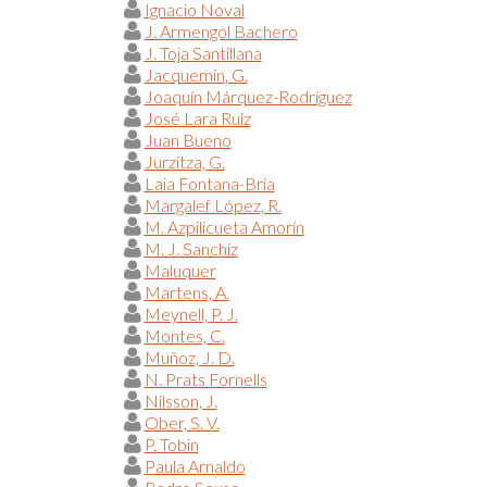
Ignacio Noval
J. Armengol Bachero
J. Toja Santillana
Jacquemin, G.
Joaquín Márquez-Rodríguez
José Lara Ruiz
Juan Bueno
Jurzitza, G.
Laia Fontana-Bria
Margalef López, R.
M. Azpilicueta Amorín
M. J. Sanchiz
Maluquer
Martens, A.
Meynell, P. J.
Montes, C.
Muñoz, J. D.
N. Prats Fornells
Nilsson, J.
Ober, S. V.
P. Tobin
Paula Arnaldo