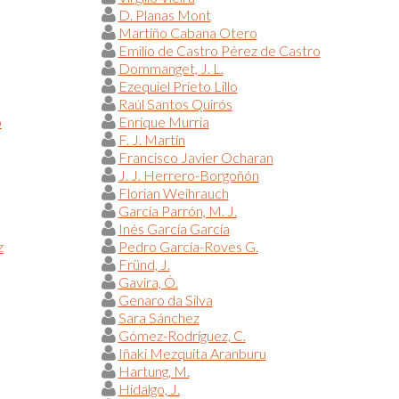
D. Planas Mont
Martiño Cabana Otero
Emilio de Castro Pérez de Castro
Dommanget, J. L.
Ezequiel Prieto Lillo
Raúl Santos Quirós
o
Enrique Murria
F. J. Martín
Francisco Javier Ocharan
J. J. Herrero-Borgoñón
Florian Weihrauch
García Parrón, M. J.
Inés García García
z
Pedro García-Roves G.
Fründ, J.
Gavira, Ó.
Genaro da Silva
Sara Sánchez
Gómez-Rodríguez, C.
Iñaki Mezquita Aranburu
Hartung, M.
Hidalgo, J.