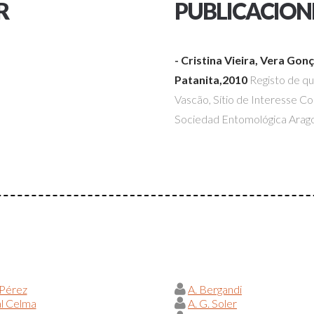
R
PUBLICACION
- Cristina Vieira, Vera Gon
Patanita,2010
Registo de qu
Vascão, Sítio de Interesse C
Sociedad Entomológica Arag
 Pérez
A. Bergandi
al Celma
A. G. Soler