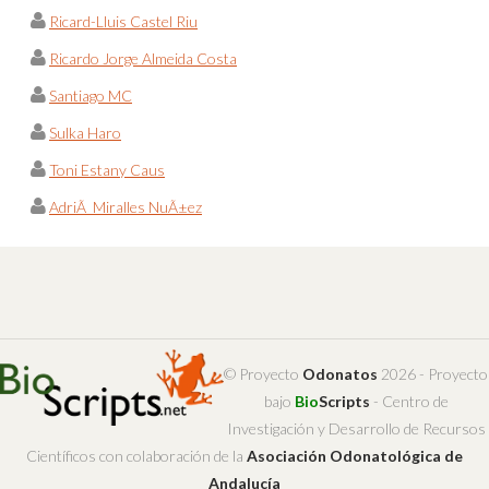
Ricard-Lluis Castel Riu
Ricardo Jorge Almeida Costa
Santiago MC
Sulka Haro
Toni Estany Caus
AdriÃ Miralles NuÃ±ez
© Proyecto
Odonatos
2026 - Proyecto
bajo
Bio
Scripts
- Centro de
Investigación y Desarrollo de Recursos
Científicos con colaboración de la
Asociación Odonatológica de
Andalucía