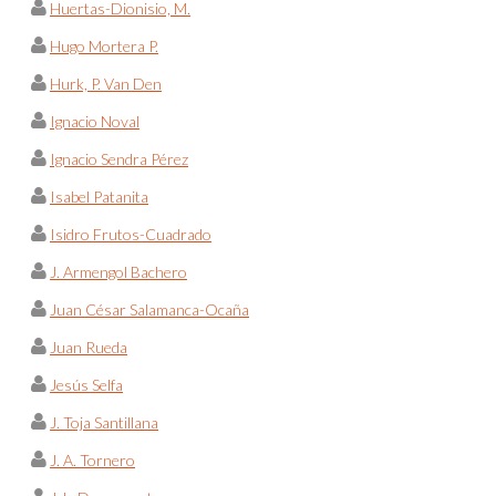
Huertas-Dionisio, M.
Hugo Mortera P.
Hurk, P. Van Den
Ignacio Noval
Ignacio Sendra Pérez
Isabel Patanita
Isidro Frutos-Cuadrado
J. Armengol Bachero
Juan César Salamanca-Ocaña
Juan Rueda
Jesús Selfa
J. Toja Santillana
J. A. Tornero