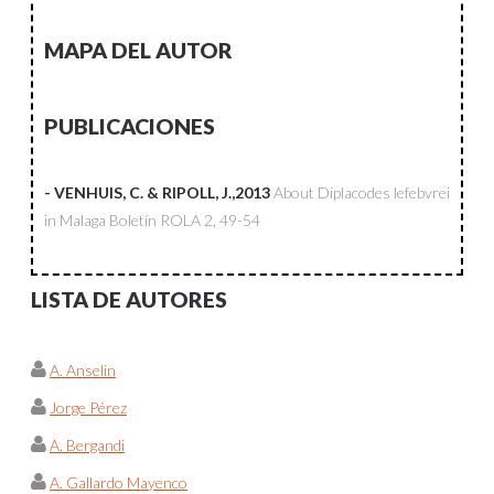
MAPA DEL AUTOR
PUBLICACIONES
- VENHUIS, C. & RIPOLL, J.,2013
About Diplacodes lefebvrei
in Malaga
Boletín ROLA
2, 49-54
LISTA DE AUTORES
A. Anselin
Jorge Pérez
A. Bergandi
A. Gallardo Mayenco