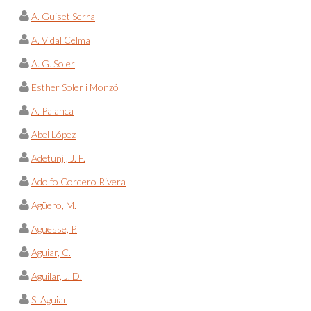
A. Guiset Serra
A. Vidal Celma
A. G. Soler
Esther Soler i Monzó
A. Palanca
Abel López
Adetunji, J. F.
Adolfo Cordero Rivera
Agüero, M.
Aguesse, P.
Aguiar, C.
Aguilar, J. D.
S. Aguiar