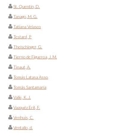
St. Quentin, D.
Tanago, M. G.
Tatiana Velasco
Testard, P.
Theischinger, G.
Tierno de Figueroa, J. M.
Tinaut, A.
Tomás Latasa Asso
Tomás Santamaría
Valle, K. J.
Vazquéz Erit, F.
Venhuis, C.
Ventallo, d.