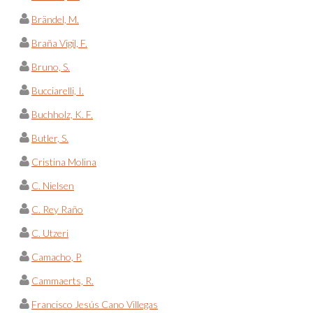
Brändel, M.
Braña Vigil, F.
Bruno, S.
Bucciarelli, I.
Buchholz, K. F.
Butler, S.
Cristina Molina
C. Nielsen
C. Rey Raño
C. Utzeri
Camacho, P.
Cammaerts, R.
Francisco Jesús Cano Villegas