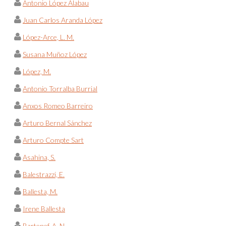
Antonio López Alabau
Juan Carlos Aranda López
López-Arce, L. M.
Susana Muñoz López
López, M.
Antonio Torralba Burrial
Anxos Romeo Barreiro
Arturo Bernal Sánchez
Arturo Compte Sart
Asahina, S.
Balestrazzi, E.
Ballesta, M.
Irene Ballesta
Bartenef, A. N.