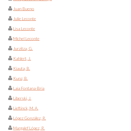
Juan Bueno
Julie Leconte
Lisa Leconte
Michel Leconte
Jurzitza, G.
Kahlert, J.
Kiauta, B.
Kunz, B.
Laia Fontana-Bria
Liberski, J.
Lieftinck, M. A.
López González, R.
Margalef López, R.