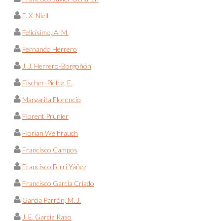
F. X. Niell
Felicísimo, A. M.
Fernando Herrero
J. J. Herrero-Borgoñón
Fischer-Piette, E.
Margarita Florencio
Florent Prunier
Florian Weihrauch
Francisco Campos
Francisco Ferri Yáñez
Francisco García Criado
García Parrón, M. J.
J. E. García Raso