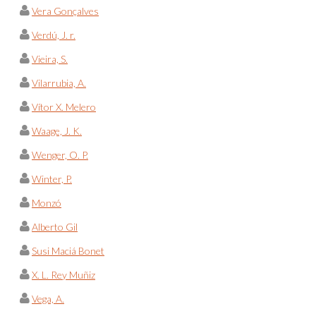
Vera Gonçalves
Verdú, J. r.
Vieira, S.
Vilarrubia, A.
Vítor X. Melero
Waage, J. K.
Wenger, O. P.
Winter, P.
Monzó
Alberto Gil
Susi Maciá Bonet
X. L. Rey Muñiz
Vega, A.