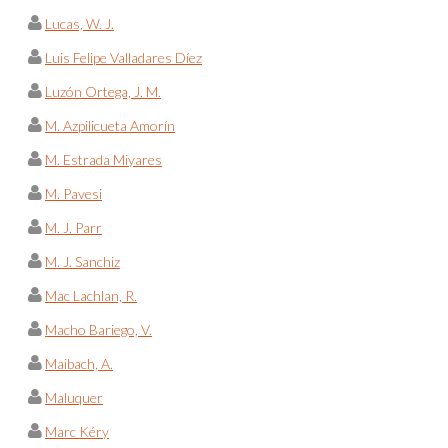
Lucas, W. J.
Luis Felipe Valladares Díez
Luzón Ortega, J. M.
M. Azpilicueta Amorín
M. Estrada Miyares
M. Pavesi
M. J. Parr
M. J. Sanchiz
Mac Lachlan, R.
Macho Bariego, V.
Maibach, A.
Maluquer
Marc Kéry