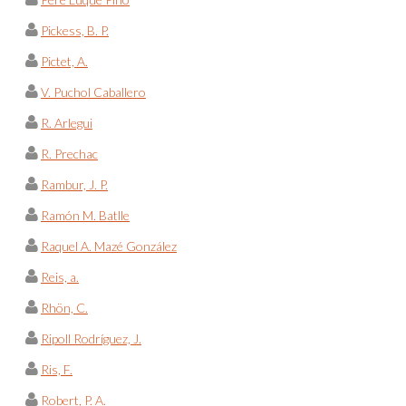
Pickess, B. P.
Pictet, A.
V. Puchol Caballero
R. Arlegui
R. Prechac
Rambur, J. P.
Ramón M. Batlle
Raquel A. Mazé González
Reis, a.
Rhön, C.
Ripoll Rodríguez, J.
Ris, F.
Robert, P. A.