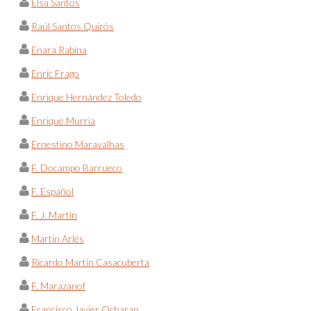
Elsa Santos
Raúl Santos Quirós
Enara Rabina
Enric Frago
Enrique Hernández Toledo
Enrique Murria
Ernestino Maravalhas
F. Docampo Barrueco
F. Español
F. J. Martín
Martín Arlés
Ricardo Martín Casacuberta
F. Marazanof
Francisco Javier Ocharan