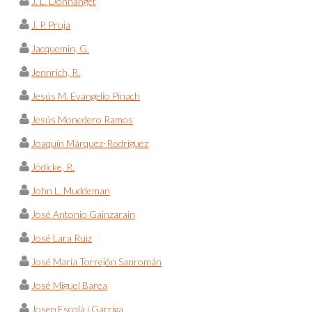
J. L. Donnanget
J. P. Pruja
Jacquemin, G.
Jennrich, R.
Jesús M. Evangelio Pinach
Jesús Monedero Ramos
Joaquín Márquez-Rodríguez
Jödicke, R.
John L. Muddeman
José Antonio Gainzarain
José Lara Ruiz
José María Torrejón Sanromán
José Miguel Barea
Josep Escolà i Garriga