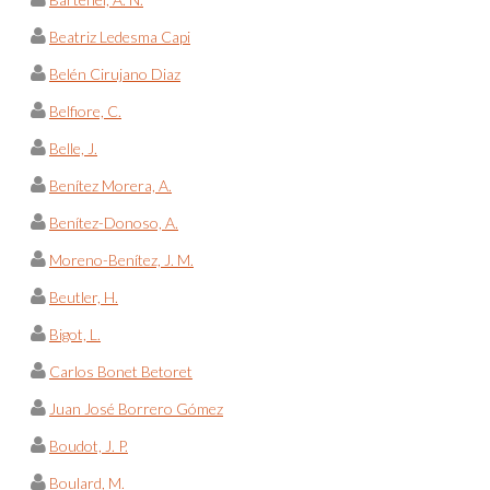
Beatriz Ledesma Capi
Belén Cirujano Diaz
Belfiore, C.
Belle, J.
Benítez Morera, A.
Benítez-Donoso, A.
Moreno-Benítez, J. M.
Beutler, H.
Bigot, L.
Carlos Bonet Betoret
Juan José Borrero Gómez
Boudot, J. P.
Boulard, M.