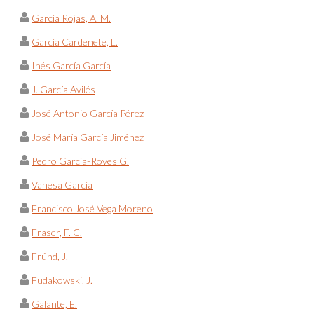
García Rojas, A. M.
García Cardenete, L.
Inés García García
J. García Avilés
José Antonio García Pérez
José María García Jiménez
Pedro García-Roves G.
Vanesa García
Francisco José Vega Moreno
Fraser, F. C.
Fründ, J.
Fudakowski, J.
Galante, E.