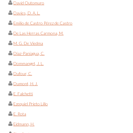
David Outomuro
Davies, D. A. L.
Emilio de Castro Pérez de Castro
De Las Herras Carmona, M.
M. G. De Viedma
Díaz-Paniagua, C.
Dommanget, J. L.
Dufour, C.
Dumont, H. J.
E. Falchetti
Ezequiel Prieto Lillo
E. Rota
Eidmann, H.