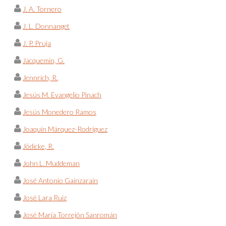
J. A. Tornero
J. L. Donnanget
J. P. Pruja
Jacquemin, G.
Jennrich, R.
Jesús M. Evangelio Pinach
Jesús Monedero Ramos
Joaquín Márquez-Rodríguez
Jödicke, R.
John L. Muddeman
José Antonio Gainzarain
José Lara Ruiz
José María Torrejón Sanromán