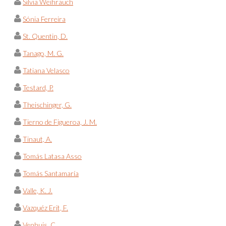
Silvia Weihrauch
Sónia Ferreira
St. Quentin, D.
Tanago, M. G.
Tatiana Velasco
Testard, P.
Theischinger, G.
Tierno de Figueroa, J. M.
Tinaut, A.
Tomás Latasa Asso
Tomás Santamaría
Valle, K. J.
Vazquéz Erit, F.
Venhuis, C.