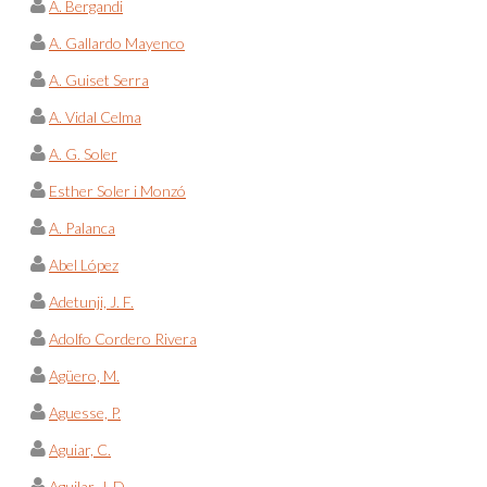
A. Bergandi
A. Gallardo Mayenco
A. Guiset Serra
A. Vidal Celma
A. G. Soler
Esther Soler i Monzó
A. Palanca
Abel López
Adetunji, J. F.
Adolfo Cordero Rivera
Agüero, M.
Aguesse, P.
Aguiar, C.
Aguilar, J. D.