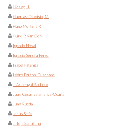
Hidalgo, J.
Huertas-Dionisio, M.
Hugo Mortera P.
Hurk, P. Van Den
Ignacio Noval
Ignacio Sendra Pérez
Isabel Patanita
Isidro Frutos-Cuadrado
J. Armengol Bachero
Juan César Salamanca-Ocaña
Juan Rueda
Jesús Selfa
J. Toja Santillana