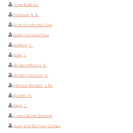
Irene Ballesta
Bartenef, A. N.
Beatriz Ledesma Capi
Belén Cirujano Diaz
Belfiore, C.
Belle, J.
Benítez Morera, A.
Benítez-Donoso, A.
Moreno-Benítez, J. M.
Beutler, H.
Bigot, L.
Carlos Bonet Betoret
Juan José Borrero Gómez