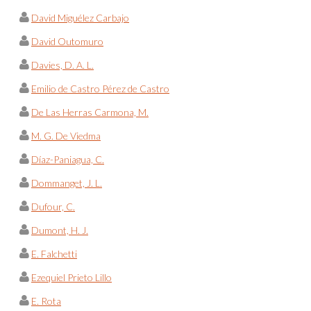
David Miguélez Carbajo
David Outomuro
Davies, D. A. L.
Emilio de Castro Pérez de Castro
De Las Herras Carmona, M.
M. G. De Viedma
Díaz-Paniagua, C.
Dommanget, J. L.
Dufour, C.
Dumont, H. J.
E. Falchetti
Ezequiel Prieto Lillo
E. Rota