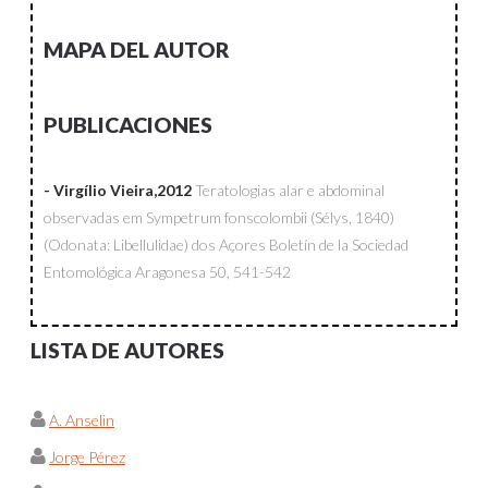
MAPA DEL AUTOR
PUBLICACIONES
- Virgílio Vieira,2012
Teratologias alar e abdominal
observadas em Sympetrum fonscolombii (Sélys, 1840)
(Odonata: Libellulidae) dos Açores
Boletín de la Sociedad
Entomológica Aragonesa
50, 541-542
LISTA DE AUTORES
A. Anselin
Jorge Pérez