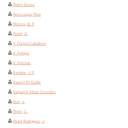
Pedro Sousa
Pere Luque Pino
Pickess, B. P.
Pictet, A.
V. Puchol Caballero
R. Arlegui
R. Prechac
Rambur, J. P.
Ramón M. Batlle
Raquel A. Mazé González
Reis, a.
Rhön, C.
Ripoll Rodríguez, J.