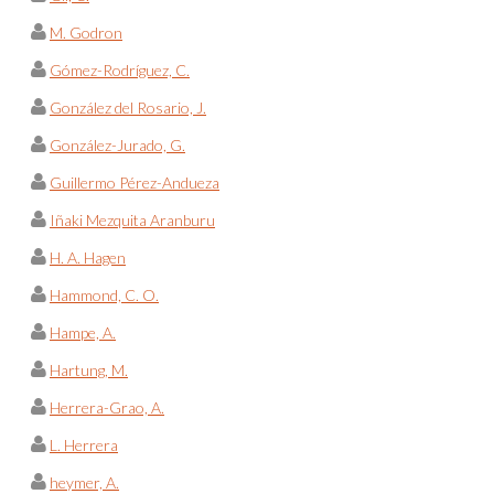
M. Godron
Gómez-Rodríguez, C.
González del Rosario, J.
González-Jurado, G.
Guillermo Pérez-Andueza
Iñaki Mezquita Aranburu
H. A. Hagen
Hammond, C. O.
Hampe, A.
Hartung, M.
Herrera-Grao, A.
L. Herrera
heymer, A.