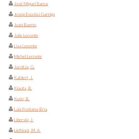
José Miguel Barea
Josep Escolà i Garriga
Juan Bueno
Julie Leconte
Lisa Leconte
Michel Leconte
Jurzitza, G.
Kahlert, J.
Kiauta, B.
Kunz, B.
Laia Fontana-Bria
Liberski, J.
Lieftinck, M. A.