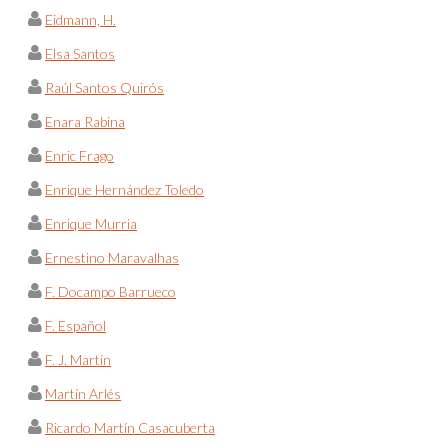
Eidmann, H.
Elsa Santos
Raúl Santos Quirós
Enara Rabina
Enric Frago
Enrique Hernández Toledo
Enrique Murria
Ernestino Maravalhas
F. Docampo Barrueco
F. Español
F. J. Martín
Martín Arlés
Ricardo Martín Casacuberta