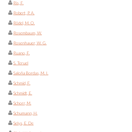
Ris, F.
Robert, P. A.
Rödel, M. O.
Rosembaum, W.
Rosenhauer, W. G.
Ruano, F.
S. Teruel
Saloña Bordas, M. I.
Schmid, F.
Schmidt, E.
Schorr, M.
Schumann, H.
Selys, E. De