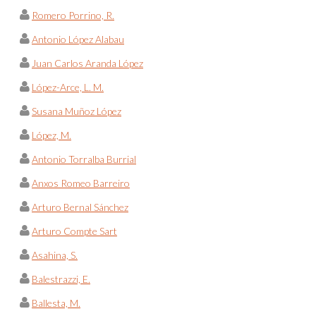
Romero Porrino, R.
Antonio López Alabau
Juan Carlos Aranda López
López-Arce, L. M.
Susana Muñoz López
López, M.
Antonio Torralba Burrial
Anxos Romeo Barreiro
Arturo Bernal Sánchez
Arturo Compte Sart
Asahina, S.
Balestrazzi, E.
Ballesta, M.