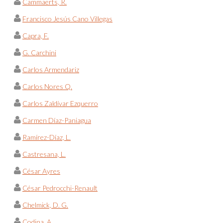
Cammaerts, R.
Francisco Jesús Cano Villegas
Capra, F.
G. Carchini
Carlos Armendariz
Carlos Nores Q.
Carlos Zaldívar Ezquerro
Carmen Díaz-Paniagua
Ramírez-Díaz, L.
Castresana, L.
César Ayres
César Pedrocchi-Renault
Chelmick, D. G.
Codina, A.