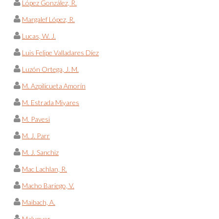
López González, R.
Margalef López, R.
Lucas, W. J.
Luis Felipe Valladares Díez
Luzón Ortega, J. M.
M. Azpilicueta Amorín
M. Estrada Miyares
M. Pavesi
M. J. Parr
M. J. Sanchiz
Mac Lachlan, R.
Macho Bariego, V.
Maibach, A.
Maluquer