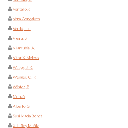
Ventallo, d.
Vera Gonçalves
Verdú, J. r.
Vieira, S.
Vilarrubia, A.
Vítor X. Melero
Waage, J. K.
Wenger, O. P.
Winter, P.
Monzó
Alberto Gil
Susi Maciá Bonet
X. L. Rey Muñiz