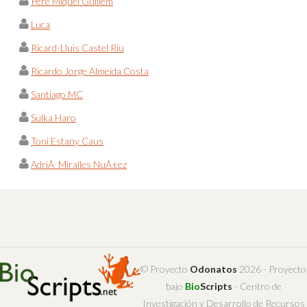
Pere Miquel Guillem
Luca
Ricard-Lluis Castel Riu
Ricardo Jorge Almeida Costa
Santiago MC
Sulka Haro
Toni Estany Caus
AdriÃ Miralles NuÃ±ez
© Proyecto
Odonatos
2026 - Proyecto
bajo
Bio
Scripts
- Centro de
Investigación y Desarrollo de Recursos