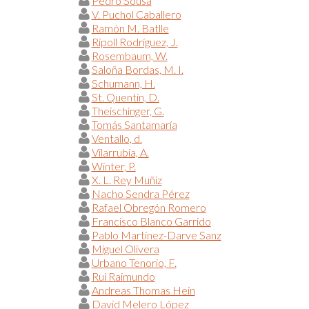
Pedro Sousa
V. Puchol Caballero
Ramón M. Batlle
Ripoll Rodríguez, J.
Rosembaum, W.
Saloña Bordas, M. I.
Schumann, H.
St. Quentin, D.
Theischinger, G.
Tomás Santamaría
Ventallo, d.
Vilarrubia, A.
Winter, P.
X. L. Rey Muñiz
Nacho Sendra Pérez
Rafael Obregón Romero
Francisco Blanco Garrido
Pablo Martínez-Darve Sanz
Miguel Olivera
Urbano Tenorio, F.
Rui Raimundo
Andreas Thomas Hein
David Melero López