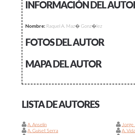
INFORMACIÓN DEL AUTO
Nombre:
Raquel A. Maz� Gonz�lez
FOTOS DEL AUTOR
MAPA DEL AUTOR
LISTA DE AUTORES
A. Anselin
Jorge
A. Guiset Serra
A. Vid