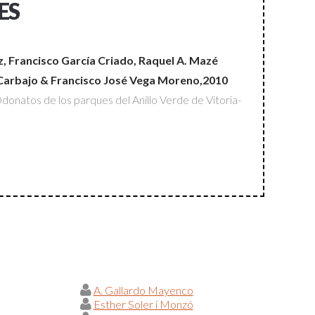
ES
ez, Francisco García Criado, Raquel A. Mazé
Carbajo & Francisco José Vega Moreno,2010
onatos de los parques del Anillo Verde de Vitoria-
A. Gallardo Mayenco
Esther Soler i Monzó