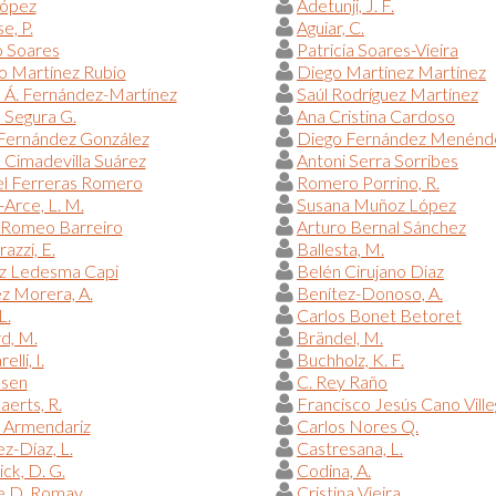
López
Adetunji, J. F.
e, P.
Aguiar, C.
o Soares
Patricia Soares-Vieira
o Martínez Rubio
Diego Martínez Martínez
 Á. Fernández-Martínez
Saúl Rodríguez Martínez
 Segura G.
Ana Cristina Cardoso
 Fernández González
Diego Fernández Menénd
a Cimadevilla Suárez
Antoni Serra Sorribes
l Ferreras Romero
Romero Porrino, R.
Arce, L. M.
Susana Muñoz López
 Romeo Barreiro
Arturo Bernal Sánchez
azzi, E.
Ballesta, M.
iz Ledesma Capi
Belén Cirujano Diaz
z Morera, A.
Benítez-Donoso, A.
L.
Carlos Bonet Betoret
d, M.
Brändel, M.
elli, I.
Buchholz, K. F.
lsen
C. Rey Raño
erts, R.
Francisco Jesús Cano Vill
 Armendariz
Carlos Nores Q.
z-Díaz, L.
Castresana, L.
ck, D. G.
Codina, A.
 D. Romay
Cristina Vieira