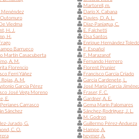
Martorell, m.
l Menéndez
Darío X. Cabana
 Outomuro
Davies, D. A. L.
 De Viedma
Díaz-Paniagua, C.
, H. J.
E. Falchetti
n, H.
Elsa Santos
Frago
Enrique Hernández Toled
campo Barrueco
F. Español
do Martín Casacuberta
F. Marazanof
imo, A. M.
Fernando Herrero
ita Florencio
Florent Prunier
sco Ferri Yáñez
Francisco García Criado
 Rojas, A. M.
García Cardenete, L.
ntonio García Pérez
José María García Jiméne
isco José Vega Moreno
Fraser, F. C.
e, E.
Gardner, A. E.
Perianes Carrasco
Gema Marín Palomares
n Sánchez
Sánchez-Rodríguez, J. L.
M. Godron
ez-Jurado, G.
Guillermo Pérez-Andueza
nd, C. O.
Hampe, A.
rera
heymer, A.