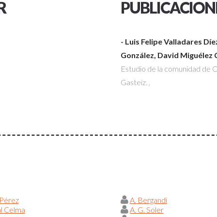
R
PUBLICACION
- Luis Felipe Valladares Dí
González, David Miguélez 
Estudio de la comunidad de Od
Gasteiz.
,
 Pérez
A. Bergandi
al Celma
A. G. Soler