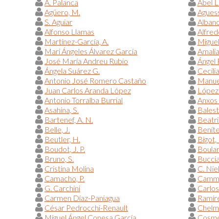
A. Palanca
Abel 
Agüero, M.
Aguess
S. Aguiar
Alban
Alfonso Llamas
Alfred
Martínez-García, A.
Miguel
Mari Ángeles Álvarez García
Amalia
José María Andreu Rubio
Ángel
Ángela Suárez G.
Cecili
Antonio José Romero Castaño
Manue
Juan Carlos Aranda López
López-
Antonio Torralba Burrial
Anxos
Asahina, S.
Balestr
Bartenef, A. N.
Beatr
Belle, J.
Beníte
Beutler, H.
Bigot, 
Boudot, J. P.
Boular
Bruno, S.
Bucciar
Cristina Molina
C. Nie
Camacho, P.
Camma
G. Carchini
Carlos
Carmen Díaz-Paniagua
Ramíre
César Pedrocchi-Renault
Chelmi
Miguel Ángel Conesa García
Cosme