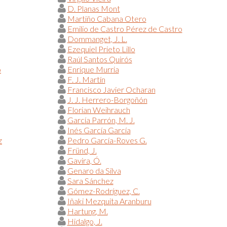
D. Planas Mont
Martiño Cabana Otero
Emilio de Castro Pérez de Castro
Dommanget, J. L.
Ezequiel Prieto Lillo
Raúl Santos Quirós
o
Enrique Murria
F. J. Martín
Francisco Javier Ocharan
J. J. Herrero-Borgoñón
Florian Weihrauch
García Parrón, M. J.
Inés García García
z
Pedro García-Roves G.
Fründ, J.
Gavira, Ó.
Genaro da Silva
Sara Sánchez
Gómez-Rodríguez, C.
Iñaki Mezquita Aranburu
Hartung, M.
Hidalgo, J.