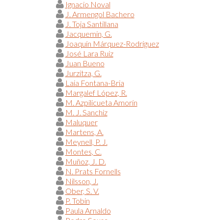
Ignacio Noval
J. Armengol Bachero
J. Toja Santillana
Jacquemin, G.
Joaquín Márquez-Rodríguez
José Lara Ruiz
Juan Bueno
Jurzitza, G.
Laia Fontana-Bria
Margalef López, R.
M. Azpilicueta Amorín
M. J. Sanchiz
Maluquer
Martens, A.
Meynell, P. J.
Montes, C.
Muñoz, J. D.
N. Prats Fornells
Nilsson, J.
Ober, S. V.
P. Tobin
Paula Arnaldo