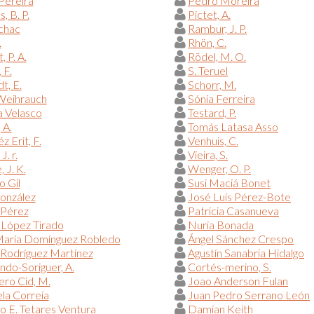
Pereira
Pedro Moreira
, B. P.
Pictet, A.
chac
Rambur, J. P.
.
Rhön, C.
 P. A.
Rödel, M. O.
 F.
S. Teruel
t, E.
Schorr, M.
 Weihrauch
Sónia Ferreira
a Velasco
Testard, P.
 A.
Tomás Latasa Asso
z Erit, F.
Venhuis, C.
J. r.
Vieira, S.
 J. K.
Wenger, O. P.
o Gil
Susi Maciá Bonet
onzález
José Luís Pérez-Bote
 Pérez
Patricia Casanueva
 López Tirado
Nuria Bonada
María Domínguez Robledo
Ángel Sánchez Crespo
Rodríguez Martínez
Agustín Sanabria Hidalgo
do-Soriguer, A.
Cortés-merino, S.
ero Cid, M.
Joao Anderson Fulan
la Correia
Juan Pedro Serrano León
o E. Tetares Ventura
Damian Keith