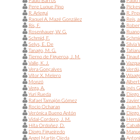
Paulo Barros
Paulo 
Pere Luque Pino
Pickess
R. Arlegui
R. Pre
Raquel A. Mazé González
Reis, a
Ris, F.
Robert,
Rosenhauer, W. G.
Ruano,
Schmid, F.
Schmid
Selys, E. De
Silvia
Tanago, M. G.
Tatian
Tierno de Figueroa, J. M.
Tinaut,
Valle, K. J.
Vazqué
Vera Gonçalves
Verdú, 
Vítor X. Melero
Waage,
Monzó
Albert
Vega, A.
Inés G
Yuri Rueda
Diego
Rafael Tamajón Gómez
Javier
Rocío Ocharan
Juan 
Verónica Bueno Antón
Diego 
Vidal-Cordero, J. M.
Hernán
Hita Ordoñez, D.
Caball
Diogo Figueiredo
Manue
Angel Martín Ojeda
Antoni