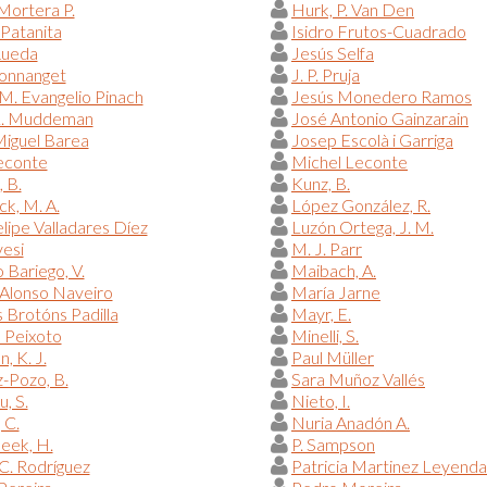
Mortera P.
Hurk, P. Van Den
 Patanita
Isidro Frutos-Cuadrado
Rueda
Jesús Selfa
Donnanget
J. P. Pruja
M. Evangelio Pinach
Jesús Monedero Ramos
L. Muddeman
José Antonio Gainzarain
iguel Barea
Josep Escolà i Garriga
econte
Michel Leconte
, B.
Kunz, B.
ck, M. A.
López González, R.
elipe Valladares Díez
Luzón Ortega, J. M.
esi
M. J. Parr
Bariego, V.
Maibach, A.
Alonso Naveiro
María Jarne
 Brotóns Padilla
Mayr, E.
 Peixoto
Minelli, S.
, K. J.
Paul Müller
-Pozo, B.
Sara Muñoz Vallés
u, S.
Nieto, I.
 C.
Nuria Anadón A.
eek, H.
P. Sampson
C. Rodríguez
Patricia Martinez Leyenda