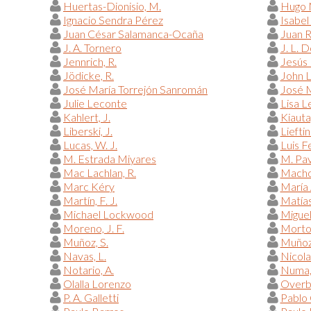
Huertas-Dionisio, M.
Hugo 
Ignacio Sendra Pérez
Isabel
Juan César Salamanca-Ocaña
Juan 
J. A. Tornero
J. L. 
Jennrich, R.
Jesús 
Jödicke, R.
John 
José María Torrejón Sanromán
José M
Julie Leconte
Lisa L
Kahlert, J.
Kiauta
Liberski, J.
Lieftin
Lucas, W. J.
Luis F
M. Estrada Miyares
M. Pav
Mac Lachlan, R.
Macho 
Marc Kéry
María 
Martín, F. J.
Matías
Michael Lockwood
Miguel
Moreno, J. F.
Morton
Muñoz, S.
Muñoz
Navas, L.
Nicola
Notario, A.
Numa,
Olalla Lorenzo
Overb
P. A. Galletti
Pablo 