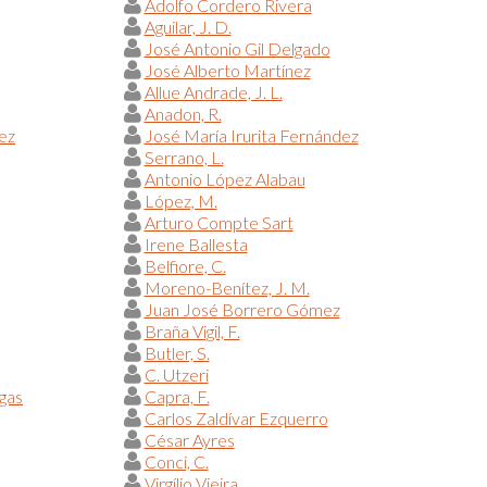
Adolfo Cordero Rivera
Aguilar, J. D.
José Antonio Gil Delgado
José Alberto Martínez
Allue Andrade, J. L.
Anadon, R.
ez
José María Irurita Fernández
Serrano, L.
Antonio López Alabau
López, M.
Arturo Compte Sart
Irene Ballesta
Belfiore, C.
Moreno-Benítez, J. M.
Juan José Borrero Gómez
Braña Vigil, F.
Butler, S.
C. Utzeri
egas
Capra, F.
Carlos Zaldívar Ezquerro
César Ayres
Conci, C.
Virgílio Vieira