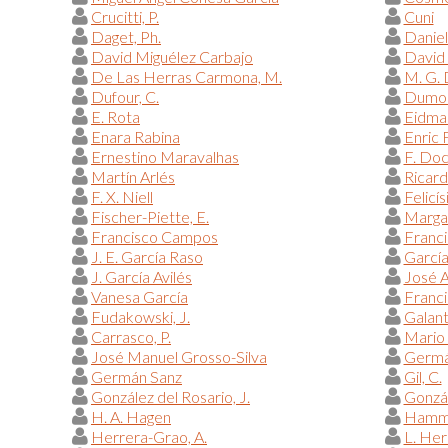
Crucitti, P.
Cuni
Daget, Ph.
Danie
David Miguélez Carbajo
David
De Las Herras Carmona, M.
M. G.
Dufour, C.
Dumont
E. Rota
Eidman
Enara Rabina
Enric 
Ernestino Maravalhas
F. Do
Martín Arlés
Ricar
F. X. Niell
Felicís
Fischer-Piette, E.
Margar
Francisco Campos
Franci
J. E. García Raso
García
J. García Avilés
José A
Vanesa García
Franc
Fudakowski, J.
Galant
Carrasco, P.
Mario 
José Manuel Grosso-Silva
Germá
Germán Sanz
Gil, C.
González del Rosario, J.
Gonzál
H. A. Hagen
Hammo
Herrera-Grao, A.
L. Her